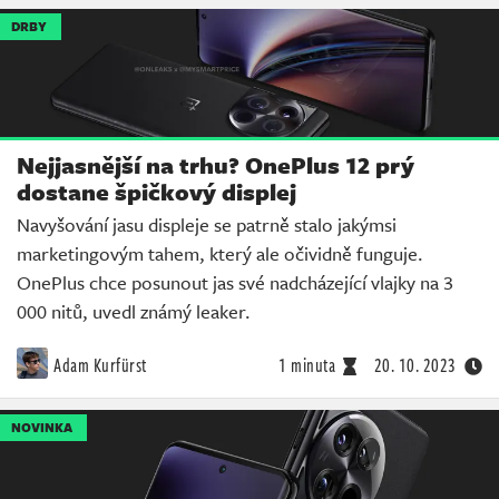
DRBY
Nejjasnější na trhu? OnePlus 12 prý
dostane špičkový displej
Navyšování jasu displeje se patrně stalo jakýmsi
marketingovým tahem, který ale očividně funguje.
OnePlus chce posunout jas své nadcházející vlajky na 3
000 nitů, uvedl známý leaker.
Adam Kurfürst
1 minuta
20. 10. 2023
NOVINKA