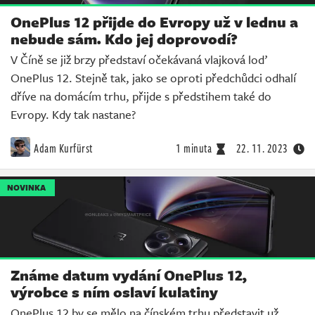
OnePlus 12 přijde do Evropy už v lednu a
nebude sám. Kdo jej doprovodí?
V Číně se již brzy představí očekávaná vlajková loď
OnePlus 12. Stejně tak, jako se oproti předchůdci odhalí
dříve na domácím trhu, přijde s předstihem také do
Evropy. Kdy tak nastane?
Adam Kurfürst
1 minuta
22. 11. 2023
NOVINKA
Známe datum vydání OnePlus 12,
výrobce s ním oslaví kulatiny
OnePlus 12 by se mělo na čínském trhu představit už