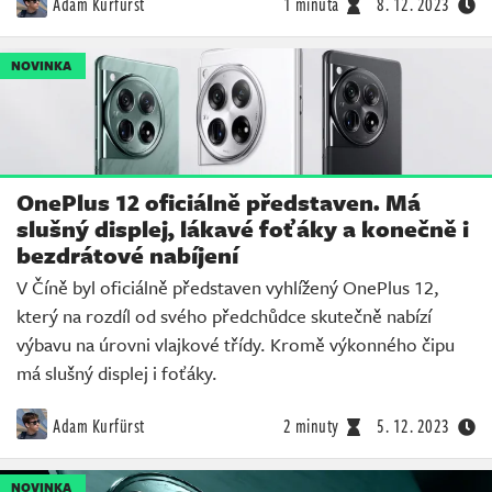
Adam Kurfürst
1 minuta
8. 12. 2023
NOVINKA
OnePlus 12 oficiálně představen. Má
slušný displej, lákavé foťáky a konečně i
bezdrátové nabíjení
V Číně byl oficiálně představen vyhlížený OnePlus 12,
který na rozdíl od svého předchůdce skutečně nabízí
výbavu na úrovni vlajkové třídy. Kromě výkonného čipu
má slušný displej i foťáky.
Adam Kurfürst
2 minuty
5. 12. 2023
NOVINKA