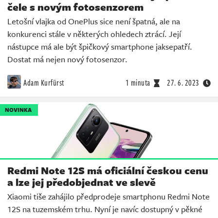
čele s novým fotosenzorem
Letošní vlajka od OnePlus sice není špatná, ale na
konkurenci stále v některých ohledech ztrácí. Její
nástupce má ale být špičkový smartphone jaksepatří.
Dostat má nejen nový fotosenzor.
Adam Kurfürst
1 minuta
27. 6. 2023
NOVINKA
Redmi Note 12S má oficiální českou cenu
a lze jej předobjednat ve slevě
Xiaomi tiše zahájilo předprodeje smartphonu Redmi Note
12S na tuzemském trhu. Nyní je navíc dostupný v pěkné