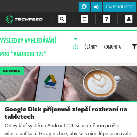
REALMERCH.STORE
Magazín
VÝSLEDKY VYHLEDÁVÁNÍ
VŠE
ČLÁNKY
KOMUNITA
Videa
PRO "ANDROID 12L"
Soutěže
NOVINKA
Google Disk příjemně zlepší rozhraní na
tabletech
Od vydání systému Android 12L si proměnou prošlo
vícero aplikací. Google chce, aby se s nimi lépe pracovalo