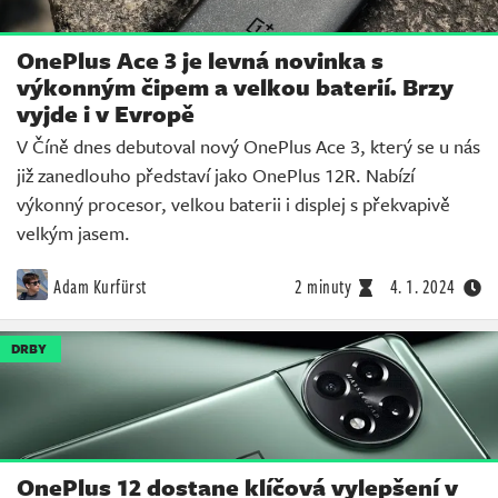
OnePlus Ace 3 je levná novinka s
výkonným čipem a velkou baterií. Brzy
vyjde i v Evropě
V Číně dnes debutoval nový OnePlus Ace 3, který se u nás
již zanedlouho představí jako OnePlus 12R. Nabízí
výkonný procesor, velkou baterii i displej s překvapivě
velkým jasem.
Adam Kurfürst
2 minuty
4. 1. 2024
DRBY
OnePlus 12 dostane klíčová vylepšení v