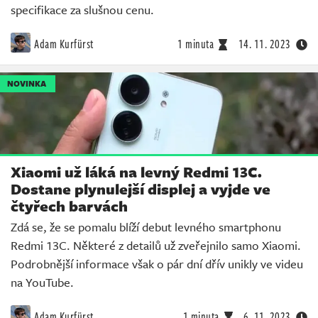
specifikace za slušnou cenu.
Adam Kurfürst
1 minuta
14. 11. 2023
NOVINKA
Xiaomi už láká na levný Redmi 13C.
Dostane plynulejší displej a vyjde ve
čtyřech barvách
Zdá se, že se pomalu blíží debut levného smartphonu
Redmi 13C. Některé z detailů už zveřejnilo samo Xiaomi.
Podrobnější informace však o pár dní dřív unikly ve videu
na YouTube.
Adam Kurfürst
1 minuta
6. 11. 2023