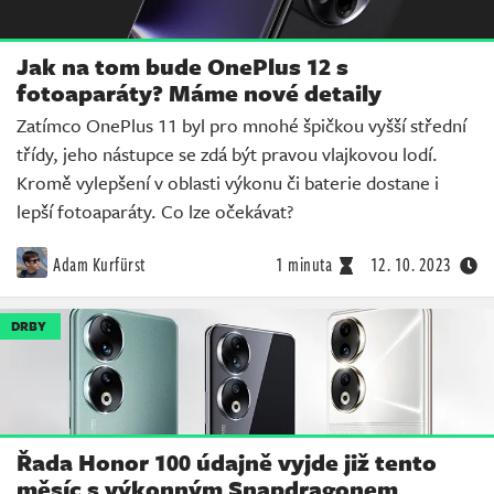
Jak na tom bude OnePlus 12 s
fotoaparáty? Máme nové detaily
Zatímco OnePlus 11 byl pro mnohé špičkou vyšší střední
třídy, jeho nástupce se zdá být pravou vlajkovou lodí.
Kromě vylepšení v oblasti výkonu či baterie dostane i
lepší fotoaparáty. Co lze očekávat?
Adam Kurfürst
1 minuta
12. 10. 2023
DRBY
Řada Honor 100 údajně vyjde již tento
měsíc s výkonným Snapdragonem