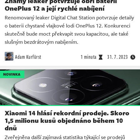
Známý leaker potvrzuje obří baterii
OnePlus 12 a její rychlé nabíjení
Renomovaný leaker Digital Chat Station potvrzuje detaily
o baterii chystané vlajkové lodi OnePlus 12. Konkurenci
skutečně bude moct překvapit svou kapacitou, ale také
slušným bezdrátovým nabíjením.
Adam Kurfürst
1 minuta
31. 7. 2023
NOVINKA
Xiaomi 14 hlásí rekordní prodeje. Skoro
1,5 milionu kusů objednáno během 10
dnů
Zveřejněna další zajímavá statistika týkající se prodejů