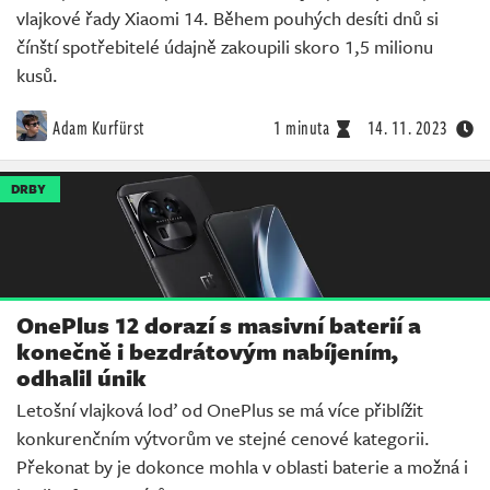
vlajkové řady Xiaomi 14. Během pouhých desíti dnů si
čínští spotřebitelé údajně zakoupili skoro 1,5 milionu
kusů.
Adam Kurfürst
1 minuta
14. 11. 2023
DRBY
OnePlus 12 dorazí s masivní baterií a
konečně i bezdrátovým nabíjením,
odhalil únik
Letošní vlajková loď od OnePlus se má více přiblížit
konkurenčním výtvorům ve stejné cenové kategorii.
Překonat by je dokonce mohla v oblasti baterie a možná i