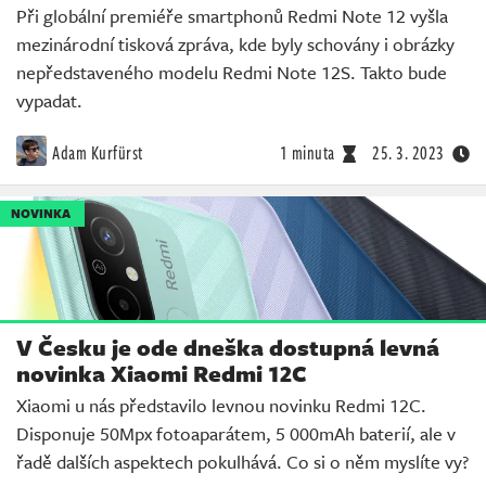
Při globální premiéře smartphonů Redmi Note 12 vyšla
mezinárodní tisková zpráva, kde byly schovány i obrázky
nepředstaveného modelu Redmi Note 12S. Takto bude
vypadat.
Adam Kurfürst
1 minuta
25. 3. 2023
NOVINKA
V Česku je ode dneška dostupná levná
novinka Xiaomi Redmi 12C
Xiaomi u nás představilo levnou novinku Redmi 12C.
Disponuje 50Mpx fotoaparátem, 5 000mAh baterií, ale v
řadě dalších aspektech pokulhává. Co si o něm myslíte vy?