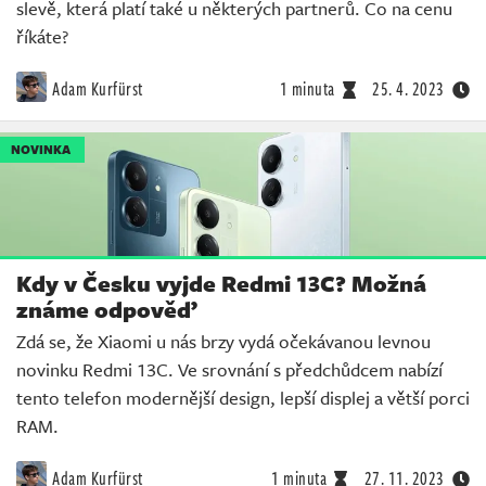
slevě, která platí také u některých partnerů. Co na cenu
říkáte?
Adam Kurfürst
1 minuta
25. 4. 2023
NOVINKA
Kdy v Česku vyjde Redmi 13C? Možná
známe odpověď
Zdá se, že Xiaomi u nás brzy vydá očekávanou levnou
novinku Redmi 13C. Ve srovnání s předchůdcem nabízí
tento telefon modernější design, lepší displej a větší porci
RAM.
Adam Kurfürst
1 minuta
27. 11. 2023