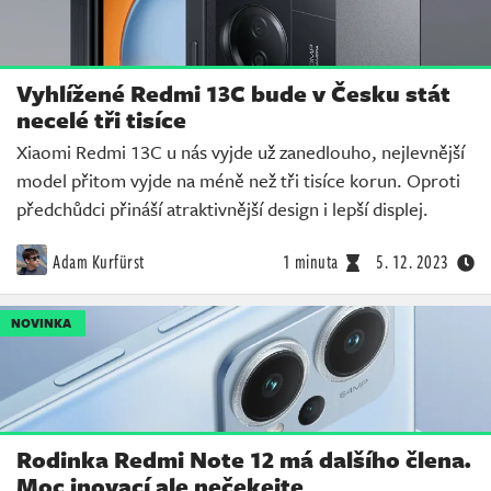
Vyhlížené Redmi 13C bude v Česku stát
necelé tři tisíce
Xiaomi Redmi 13C u nás vyjde už zanedlouho, nejlevnější
model přitom vyjde na méně než tři tisíce korun. Oproti
předchůdci přináší atraktivnější design i lepší displej.
Adam Kurfürst
1 minuta
5. 12. 2023
NOVINKA
Rodinka Redmi Note 12 má dalšího člena.
Moc inovací ale nečekejte