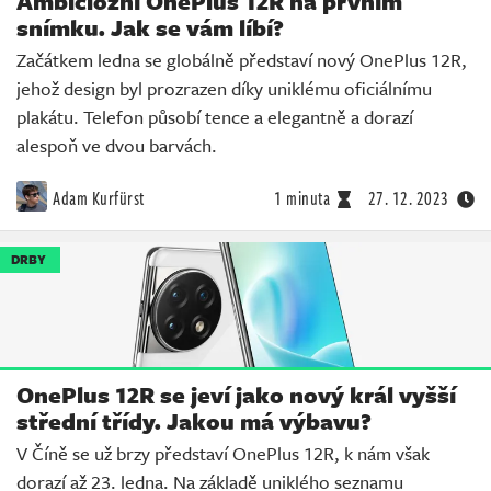
Ambiciózní OnePlus 12R na prvním
snímku. Jak se vám líbí?
Začátkem ledna se globálně představí nový OnePlus 12R,
jehož design byl prozrazen díky uniklému oficiálnímu
plakátu. Telefon působí tence a elegantně a dorazí
alespoň ve dvou barvách.
Adam Kurfürst
1 minuta
27. 12. 2023
DRBY
OnePlus 12R se jeví jako nový král vyšší
střední třídy. Jakou má výbavu?
V Číně se už brzy představí OnePlus 12R, k nám však
dorazí až 23. ledna. Na základě uniklého seznamu