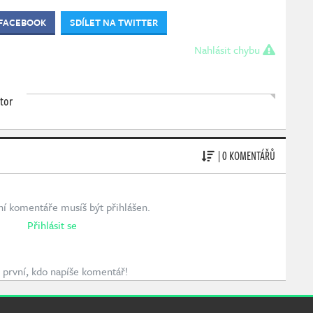
 FACEBOOK
SDÍLET NA TWITTER
Nahlásit chybu
tor
| 0 KOMENTÁŘŮ
ní komentáře musíš být přihlášen.
Přihlásit se
první, kdo napíše komentář!