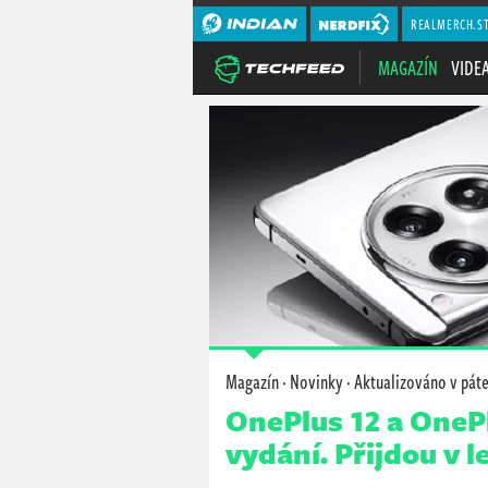
REALMERCH.S
MAGAZÍN
VIDE
Magazín
·
Novinky
· Aktualizováno
v pát
OnePlus 12 a OneP
vydání. Přijdou v 