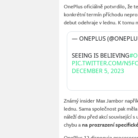
OnePlus oficiálně potvrdilo, že t
konkrétní termín příchodu nepro
debut odehraje v lednu. K tomu n
— ONEPLUS (@ONEPLUS
SEEING IS BELIEVING
#O
PIC.TWITTER.COM/N5F
DECEMBER 5, 2023
Známý insider Max Jambor napří
lednu. Sama společnost pak měla
náleží dnu před akcí související 
chybu a
na prozrazení specifick
OnePlus 12 disponuje procesor