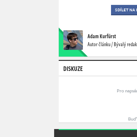
SDÍLET NA
Adam Kurfürst
Autor článku / Bývalý redak
DISKUZE
Pro napsá
Buď 