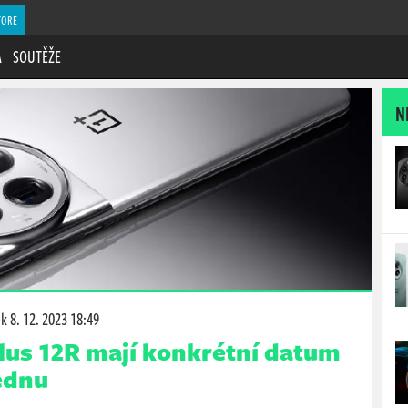
TORE
A
SOUTĚŽE
N
ek
8. 12. 2023 18:49
lus 12R mají konkrétní datum
lednu