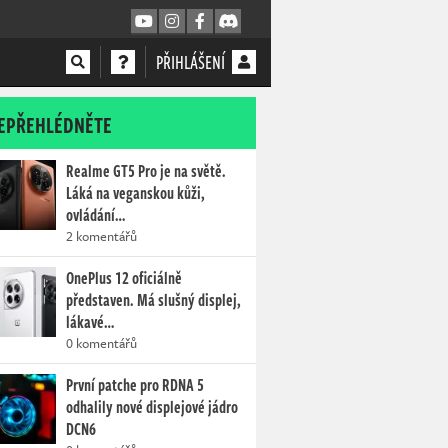
PŘIHLÁŠENÍ
EPŘEHLÉDNĚTE
Realme GT5 Pro je na světě.
Láká na veganskou kůži,
ovládání…
2 komentářů
OnePlus 12 oficiálně
představen. Má slušný displej,
lákavé…
0 komentářů
První patche pro RDNA 5
odhalily nové displejové jádro
DCN6