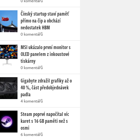
0 komentářů
Čínský startup staví paměť
přímo na čip a obchází
nedostatek HBM
0 komentářů
MSI ukázalo první monitor s
OLED panelem z inkoustové
tiskárny
0 komentářů
Gigabyte zdražil grafiky až o
40 %, část předobjednávek
padla
4 komentářů
Steam poprvé napočítal víc
karet s 16 GB paměti než s
osmi
6 komentářů