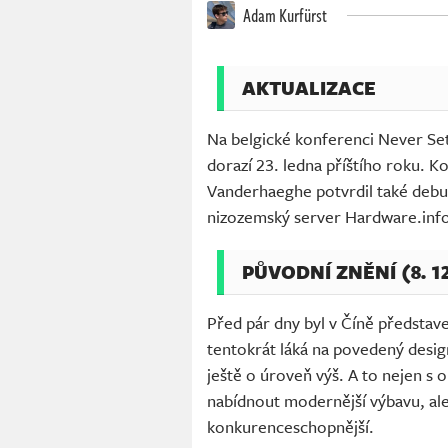
Adam Kurfürst
AKTUALIZACE
Na belgické konferenci Never Se
dorazí 23. ledna příštího roku. 
Vanderhaeghe potvrdil také debu
nizozemský server Hardware.inf
PŮVODNÍ ZNĚNÍ (8. 12
Před pár dny byl v Číně předsta
tentokrát láká na povedený desig
ještě o úroveň výš. A to nejen s
nabídnout modernější výbavu, ale
konkurenceschopnější.