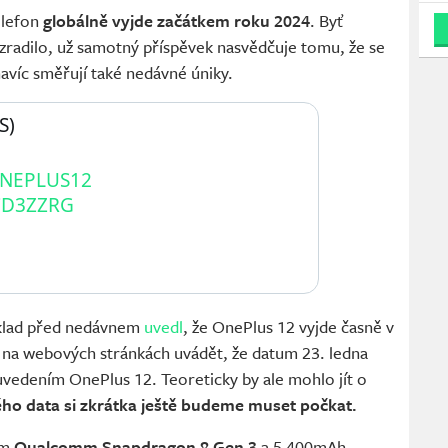
elefon
globálně vyjde začátkem roku 2024
. Byť
zradilo, už samotný příspěvek nasvědčuje tomu, že se
avíc směřují také nedávné úniky.
) 
NEPLUS12
CD3ZZRG
klad před nedávnem
uvedl
, že OnePlus 12 vyjde časně v
 na webových stránkách uvádět, že datum 23. ledna
s uvedením OnePlus 12. Teoreticky by ale mohlo jít o
ého data si zkrátka ještě budeme muset počkat.
em
Qualcomm Snapdragon 8 Gen 3
a 5 400mAh