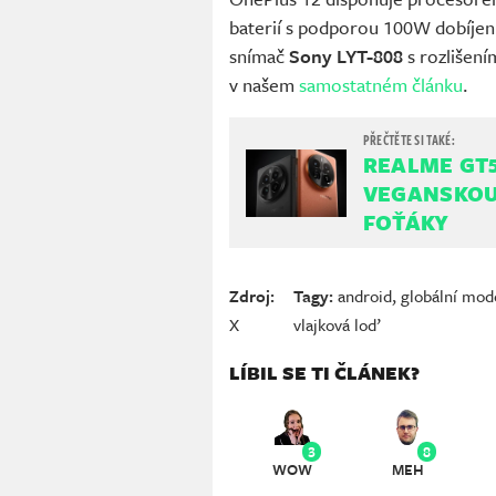
baterií s podporou 100W dobíjení
snímač
Sony LYT-808
s rozlišení
v našem
samostatném článku
.
REALME GT5
VEGANSKOU
FOŤÁKY
Zdroj:
Tagy:
android
,
globální mod
X
vlajková loď
LÍBIL SE TI ČLÁNEK?
3
8
WOW
MEH