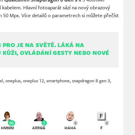
 kabelem. Hlavní fotoaparát sází na nový obrazový
m 50 Mpx. Více detailů o parametrech si můžete přečíst
 PRO JE NA SVĚTĚ. LÁKÁ NA
 KŮŽI, OVLÁDÁNÍ GESTY NEBO NOVÉ
el
,
oneplus
,
oneplus 12
,
smartphone
,
snapdragon 8 gen 3
,
80
2
0
0
HMMM
ARRGG
HAHA
F