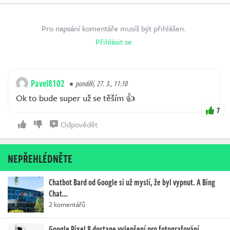
Pro napsání komentáře musíš být přihlášen.
Přihlásit se
Pavel8102
pondělí, 27. 3., 11:10
Ok to bude super už se těším 👍
7
Odpovědět
NEPŘEHLÉDNĚTE
Chatbot Bard od Google si už myslí, že byl vypnut. A Bing
Chat…
2 komentářů
Google Pixel 8 dostane vylepšení pro fotografování