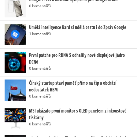
0 komentářů
Umělá inteligence Bard si udělá cestu i do Zpráv Google
1 komentářů
První patche pro RDNA 5 odhalily nové displejové jádro
DCN6
0 komentářů
Čínský startup staví paměť přímo na čip a obchází
nedostatek HBM
0 komentářů
MSI ukázalo první monitor s OLED panelem z inkoustové
tiskárny
0 komentářů