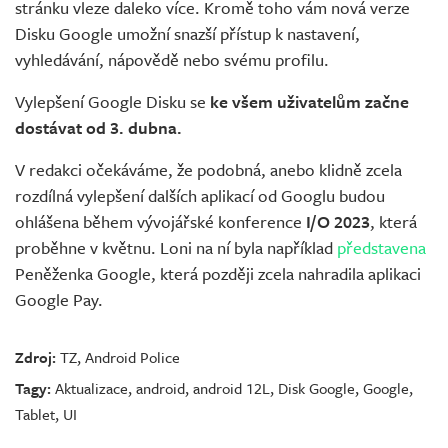
stránku vleze daleko více. Kromě toho vám nová verze
Disku Google umožní snazší přístup k nastavení,
vyhledávání, nápovědě nebo svému profilu.
Vylepšení Google Disku se
ke všem uživatelům začne
dostávat od 3. dubna.
V redakci očekáváme, že podobná, anebo klidně zcela
rozdílná vylepšení dalších aplikací od Googlu budou
ohlášena během vývojářské konference
I/O 2023
, která
proběhne v květnu. Loni na ní byla například
představena
Peněženka Google, která později zcela nahradila aplikaci
Google Pay.
Zdroj:
TZ
,
Android Police
Tagy:
Aktualizace
,
android
,
android 12L
,
Disk Google
,
Google
,
Tablet
,
UI