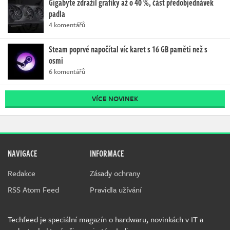
Gigabyte zdražil grafiky až o 40 %, část předobjednávek
padla
4 komentářů
Steam poprvé napočítal víc karet s 16 GB paměti než s
osmi
6 komentářů
VÍCE NOVINEK
NAVIGACE
INFORMACE
Redakce
Zásady ochrany
RSS Atom Feed
Pravidla užívání
Techfeed je speciální magazín o hardwaru, novinkách v IT a