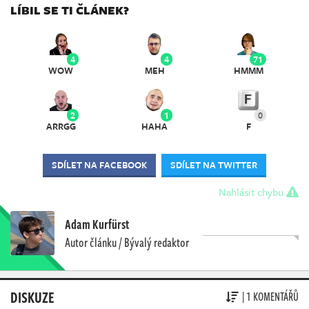
LÍBIL SE TI ČLÁNEK?
4
4
71
WOW
MEH
HMMM
2
1
0
ARRGG
HAHA
F
SDÍLET NA FACEBOOK
SDÍLET NA TWITTER
Nahlásit chybu
Adam Kurfürst
Autor článku / Bývalý redaktor
DISKUZE
| 1 KOMENTÁŘŮ