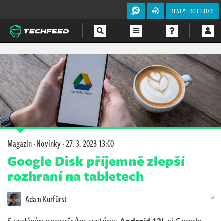
REALMERCH.STORE
Magazín
Videa
Soutěže
Magazín
·
Novinky
·
27. 3. 2023 13:00
Google Disk příjemně zlepší
rozhraní na tabletech
Adam Kurfürst
S vydáním operačního systému
Android 12L
si Google