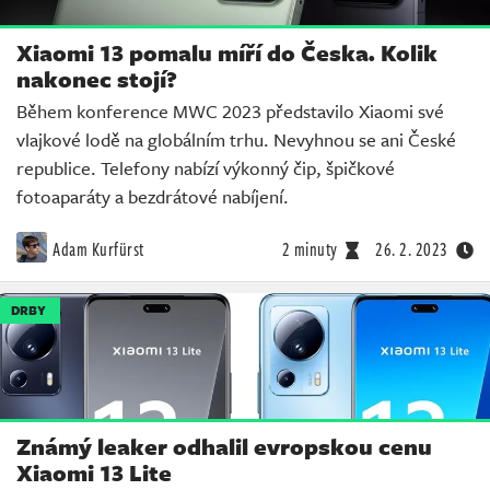
Xiaomi 13 pomalu míří do Česka. Kolik
nakonec stojí?
Během konference MWC 2023 představilo Xiaomi své
vlajkové lodě na globálním trhu. Nevyhnou se ani České
republice. Telefony nabízí výkonný čip, špičkové
fotoaparáty a bezdrátové nabíjení.
Adam Kurfürst
2 minuty
26. 2. 2023
DRBY
Známý leaker odhalil evropskou cenu
Xiaomi 13 Lite