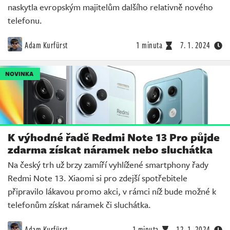
naskytla evropským majitelům dalšího relativně nového
telefonu.
Adam Kurfürst
1 minuta
7. 1. 2024
NOVINKA
K výhodné řadě Redmi Note 13 Pro půjde
zdarma získat náramek nebo sluchátka
Na český trh už brzy zamíří vyhlížené smartphony řady
Redmi Note 13. Xiaomi si pro zdejší spotřebitele
připravilo lákavou promo akci, v rámci níž bude možné k
telefonům získat náramek či sluchátka.
Adam Kurfürst
1 minuta
12. 1. 2024