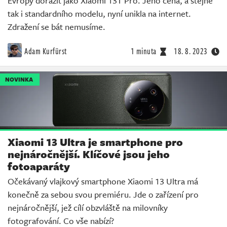
Evropy dorazit jako Xiaomi 13T Pro. Jeho cena, a stejně
tak i standardního modelu, nyní unikla na internet.
Zdražení se bát nemusíme.
Adam Kurfürst
1 minuta
18. 8. 2023
NOVINKA
Xiaomi 13 Ultra je smartphone pro
nejnáročnější. Klíčové jsou jeho
fotoaparáty
Očekávaný vlajkový smartphone Xiaomi 13 Ultra má
konečně za sebou svou premiéru. Jde o zařízení pro
nejnáročnější, jež cílí obzvláště na milovníky
fotografování. Co vše nabízí?