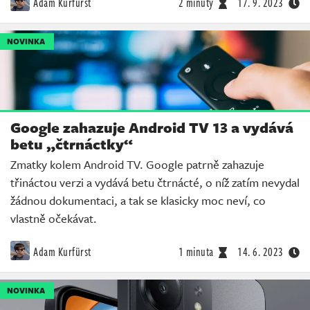
Adam Kurfürst
2 minuty
17. 9. 2023
NOVINKA
Google zahazuje Android TV 13 a vydává
betu „čtrnáctky“
Zmatky kolem Android TV. Google patrně zahazuje
třináctou verzi a vydává betu čtrnácté, o níž zatím nevydal
žádnou dokumentaci, a tak se klasicky moc neví, co
vlastně očekávat.
Adam Kurfürst
1 minuta
14. 6. 2023
NOVINKA