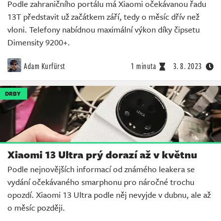
Podle zahraničního portálu má Xiaomi očekávanou řadu
13T představit už začátkem září, tedy o měsíc dřív než
vloni. Telefony nabídnou maximální výkon díky čipsetu
Dimensity 9200+.
Adam Kurfürst
1 minuta
3. 8. 2023
DRBY
Xiaomi 13 Ultra prý dorazí až v květnu
Podle nejnovějších informací od známého leakera se
vydání očekávaného smarphonu pro náročné trochu
opozdí. Xiaomi 13 Ultra podle něj nevyjde v dubnu, ale až
o měsíc později.