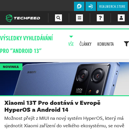
REALMERCH.STORE
Magazín
VÝSLEDKY VYHLEDÁVÁNÍ
VŠE
ČLÁNKY
KOMUNITA
Videa
PRO "ANDROID 13"
Soutěže
NOVINKA
Xiaomi 13T Pro dostává v Evropě
HyperOS a Android 14
Možnost přejít z MIUI na nový systém HyperOS, který má
sjednotit Xiaomi zařízení do velkého ekosystému, se nově