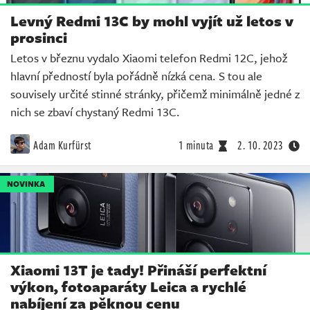
Levný Redmi 13C by mohl vyjít už letos v
prosinci
Letos v březnu vydalo Xiaomi telefon Redmi 12C, jehož
hlavní předností byla pořádně nízká cena. S tou ale
souvisely určité stinné stránky, přičemž minimálně jedné z
nich se zbaví chystaný Redmi 13C.
Adam Kurfürst
1 minuta
2. 10. 2023
NOVINKA
Xiaomi 13T je tady! Přináší perfektní
výkon, fotoaparáty Leica a rychlé
nabíjení za pěknou cenu