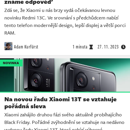
známe odpověď
Zdá se, že Xiaomi u nás brzy vydá očekávanou levnou
novinku Redmi 13C. Ve srovnání s předchůdcem nabízí
tento telefon modernější design, lepší displej a větší porci
RAM.
Adam Kurfürst
1 minuta
27. 11. 2023
NOVINKA
Na novou řadu Xiaomi 13T se vztahuje
pořádná sleva
Xiaomi zahájilo druhou fázi svého aktuálně probíhajícího
Black Friday. Pořádné zvýhodnění se vztahuje na nedávno
vydanou řadu Xiaomi 13T, která nabízí výborné