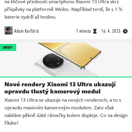
na klíčové přednosti smartphonu Xiaomi 13 Ultra skrz
příspěvky na platformě Weibo. Například tvrdí, že s 1 %
baterie vydrží až hodinu.
Adam Kurfürst
1 minuta
16. 4. 2023
DRBY
Nové rendery Xiaomi 13 Ultra ukazují
opravdu tlustý kamerový modul
Xiaomi 13 Ultra se ukazuje na nových renderech, a to s
opravdu masivním kamerovým modulem. Zato však
nabídne pěkně úzké rámečky kolem displeje. Co na design
říkáte?