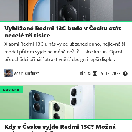
Vyhlížené Redmi 13C bude v Česku stát
necelé tři tisíce
Xiaomi Redmi 13C u nás vyjde už zanedlouho, nejlevnější
model přitom vyjde na méně než tři tisíce korun. Oproti
předchůdci přináší atraktivnější design i lepší displej.
Adam Kurfürst
1 minuta
5. 12. 2023
NOVINKA
Kdy v Česku vyjde Redmi 13C? Možná