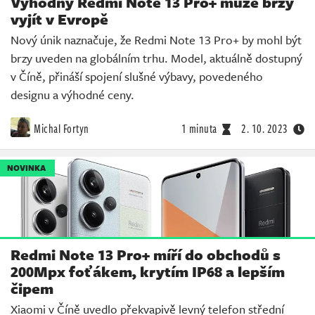
Výhodný Redmi Note 13 Pro+ může brzy
vyjít v Evropě
Nový únik naznačuje, že Redmi Note 13 Pro+ by mohl být
brzy uveden na globálním trhu. Model, aktuálně dostupný
v Číně, přináší spojení slušné výbavy, povedeného
designu a výhodné ceny.
Michal Fortyn
1 minuta
2. 10. 2023
NOVINKA
Redmi Note 13 Pro+ míří do obchodů s
200Mpx foťákem, krytím IP68 a lepším
čipem
Xiaomi v Číně uvedlo překvapivě levný telefon střední