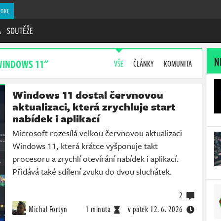
TORE
A
SOUTĚŽE
N
WINDOWS 11"
VŠE
ČLÁNKY
KOMUNITA
Windows 11 dostal červnovou
aktualizaci, která zrychluje start
nabídek i aplikací
Microsoft rozesílá velkou červnovou aktualizaci
Windows 11, která krátce vyšponuje takt
procesoru a zrychlí otevírání nabídek i aplikací.
Přidává také sdílení zvuku do dvou sluchátek.
2
Michal Fortyn
1 minuta
v pátek
12. 6. 2026