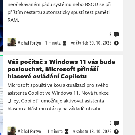
neočekávaném pádu systému nebo BSOD se při
příštím restartu automaticky spustí test paměti
RAM.
3
Michal Fortyn
1 minuta
ve čtvrtek
30. 10. 2025
Váš počítač s Windows 11 vás bude
poslouchat, Microsoft přináší
hlasové ovládání Copilotu
Microsoft spouští velkou aktualizaci pro svého
asistenta Copilot ve Windows 11. Nová funkce
„Hey, Copilot“ umožňuje aktivovat asistenta
hlasem a klást mu otázky na základě obsahu.
5
Michal Fortyn
1 minuta
v sobotu
18. 10. 2025