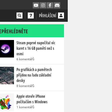
PŘIHLÁŠENÍ
EPŘEHLÉDNĚTE
Steam poprvé napočítal víc
karet s 16 GB paměti než s
osmi
6 komentářů
Po grafikách a pamětech
přijdou na řadu základní
desky
8 komentářů
Apple otevře iPhone
počítačům s Windows
1 komentářů