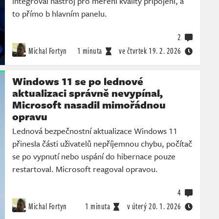
integroval nástroj pro měření kvality připojení, a
to přímo b hlavním panelu.
2
Michal Fortyn
1 minuta
ve čtvrtek
19. 2. 2026
Windows 11 se po lednové
aktualizaci správně nevypínal,
Microsoft nasadil mimořádnou
opravu
Lednová bezpečnostní aktualizace Windows 11
přinesla části uživatelů nepříjemnou chybu, počítač
se po vypnutí nebo uspání do hibernace pouze
restartoval. Microsoft reagoval opravou.
4
Michal Fortyn
1 minuta
v úterý
20. 1. 2026