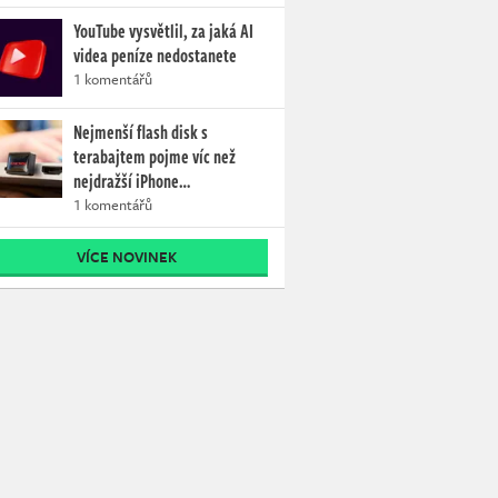
YouTube vysvětlil, za jaká AI
videa peníze nedostanete
1 komentářů
Nejmenší flash disk s
terabajtem pojme víc než
nejdražší iPhone…
1 komentářů
VÍCE NOVINEK