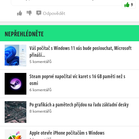
9
Odpovědět
NEPŘEHLÉDNĚTE
Váš počítač s Windows 11 vás bude poslouchat, Microsoft
přináší…
5 komentářů
Steam poprvé napočítal víc karet s 16 GB paměti než s
osmi
6 komentářů
Po grafikách a pamětech přijdou na řadu základní desky
8 komentářů
Apple otevře iPhone počítačům s Windows