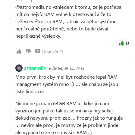
@astromedia no vzhledem k tomu, ze je potřeba
mít co nejvíc RAM volné k otestování a že to
sežere veškerou RAM, tak nic za běhu systému
není reálně použitelné, nebo to bude dávat
neprůkazné výsledky.
13
Odpovědět
astromedia
čtvrtek, 30. 10., 13:15
Mno prvni krok by mel byt rozhodne lepsi RAM
managment systém mno :) ... ale chapu ze jsou
jiste limitace.
Nicmene ja mam 64GB RAM a i kdyz ji mam
vyuzitou jen pulku tak uz se mi naky hry sekaj
dokud nevypnu prohlizec ... hrozny jak to funguje
... nevim ale proc, je mozny ze je problem jinde
ale vypada to ze to souvisi s RAM :)