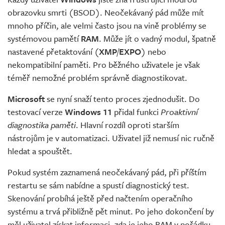
obrazovku smrti (BSOD). Neočekávaný pád může mít
mnoho příčin, ale velmi často jsou na vině problémy se
systémovou pamětí
RAM
. Může jít o vadný modul, špatně
nastavené přetaktování (
XMP
/
EXPO
) nebo
nekompatibilní paměti. Pro běžného uživatele je však
téměř nemožné problém správně diagnostikovat.
Microsoft
se nyní snaží tento proces zjednodušit. Do
testovací verze
Windows 11
přidal funkci
Proaktivní
diagnostika paměti
. Hlavní rozdíl oproti starším
nástrojům je v automatizaci. Uživatel již nemusí nic ručně
hledat a spouštět.
Pokud systém zaznamená neočekávaný pád, při příštím
restartu se sám nabídne a spustí diagnostický test.
Skenování probíhá ještě před načtením operačního
systému a trvá přibližně pět minut. Po jeho dokončení by
měl uživatel získat informaci, zda je jeho RAM v pořádku,