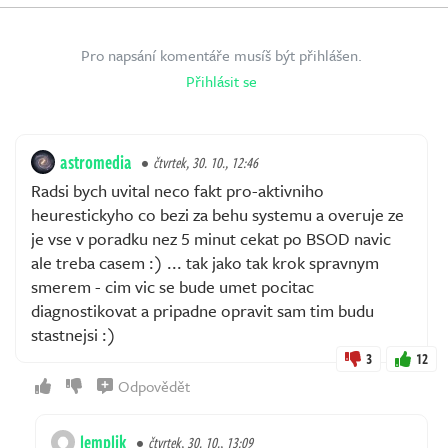
Pro napsání komentáře musíš být přihlášen.
Přihlásit se
astromedia
čtvrtek, 30. 10., 12:46
Radsi bych uvital neco fakt pro-aktivniho
heurestickyho co bezi za behu systemu a overuje ze
je vse v poradku nez 5 minut cekat po BSOD navic
ale treba casem :) ... tak jako tak krok spravnym
smerem - cim vic se bude umet pocitac
diagnostikovat a pripadne opravit sam tim budu
stastnejsi :)
3
12
Odpovědět
lemplik
čtvrtek, 30. 10., 13:09