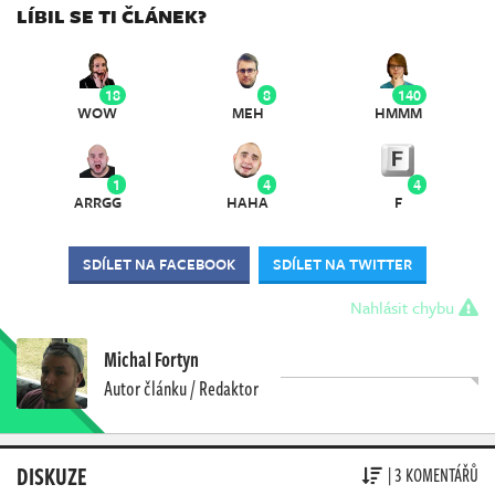
LÍBIL SE TI ČLÁNEK?
18
8
140
WOW
MEH
HMMM
1
4
4
ARRGG
HAHA
F
SDÍLET NA FACEBOOK
SDÍLET NA TWITTER
Nahlásit chybu
Michal Fortyn
Autor článku / Redaktor
DISKUZE
| 3 KOMENTÁŘŮ