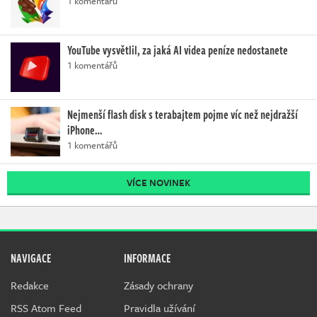
1 komentářů
YouTube vysvětlil, za jaká AI videa peníze nedostanete
1 komentářů
Nejmenší flash disk s terabajtem pojme víc než nejdražší
iPhone…
1 komentářů
VÍCE NOVINEK
NAVIGACE
INFORMACE
Redakce
Zásady ochrany
RSS Atom Feed
Pravidla užívání