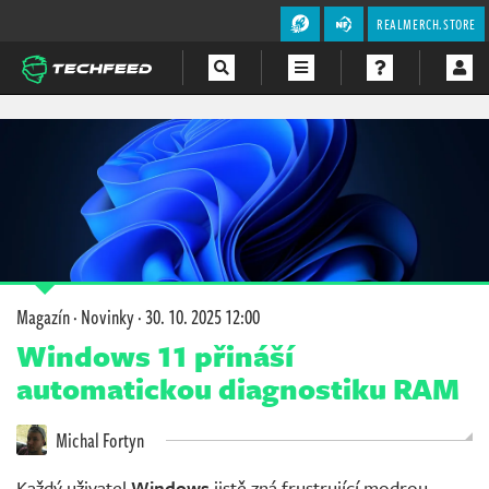
REALMERCH.STORE
Magazín
Videa
Soutěže
Magazín
·
Novinky
·
30. 10. 2025 12:00
Windows 11 přináší
automatickou diagnostiku RAM
Michal Fortyn
Každý uživatel
Windows
jistě zná frustrující modrou