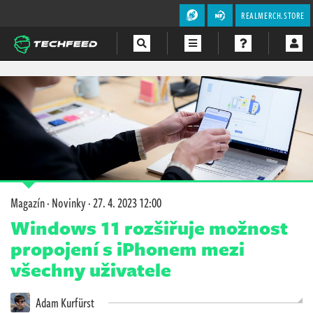
REALMERCH.STORE
Magazín
Videa
Soutěže
Magazín
·
Novinky
·
27. 4. 2023 12:00
Windows 11 rozšiřuje možnost
propojení s iPhonem mezi
všechny uživatele
Adam Kurfürst