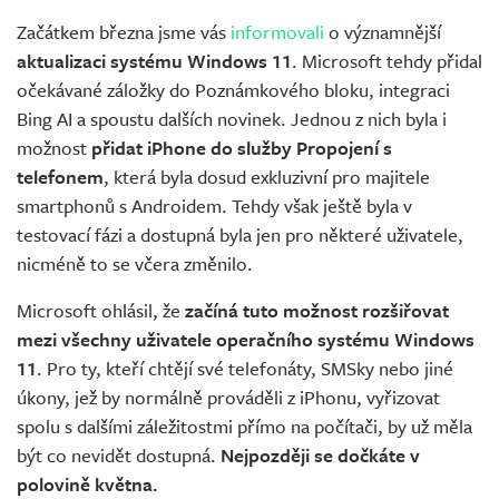
Začátkem března jsme vás
informovali
o významnější
aktualizaci systému Windows 11
. Microsoft tehdy přidal
očekávané záložky do Poznámkového bloku, integraci
Bing AI a spoustu dalších novinek. Jednou z nich byla i
možnost
přidat iPhone do služby Propojení s
telefonem
, která byla dosud exkluzivní pro majitele
smartphonů s Androidem. Tehdy však ještě byla v
testovací fázi a dostupná byla jen pro některé uživatele,
nicméně to se včera změnilo.
Microsoft ohlásil, že
začíná tuto možnost rozšiřovat
mezi všechny uživatele operačního systému Windows
11
. Pro ty, kteří chtějí své telefonáty, SMSky nebo jiné
úkony, jež by normálně prováděli z iPhonu, vyřizovat
spolu s dalšími záležitostmi přímo na počítači, by už měla
být co nevidět dostupná.
Nejpozději se dočkáte v
polovině května.