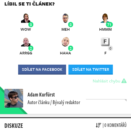
LÍBIL SE TI ČLÁNEK?
3
8
71
WOW
MEH
HMMM
2
2
0
ARRGG
HAHA
F
SDÍLET NA FACEBOOK
SDÍLET NA TWITTER
Nahlásit chybu
Adam Kurfürst
Autor článku / Bývalý redaktor
DISKUZE
| 0 KOMENTÁŘŮ