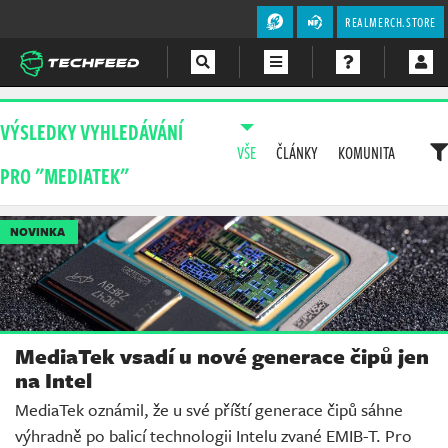
REALMERCH.STORE
Magazín
VÝSLEDKY VYHLEDÁVÁNÍ
VŠE
ČLÁNKY
KOMUNITA
Videa
PRO "MEDIATEK"
Soutěže
NOVINKA
MediaTek vsadí u nové generace čipů jen
na Intel
MediaTek oznámil, že u své příští generace čipů sáhne
výhradně po balicí technologii Intelu zvané EMIB-T. Pro