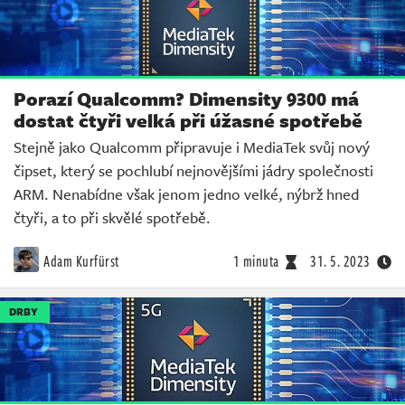
Porazí Qualcomm? Dimensity 9300 má
dostat čtyři velká při úžasné spotřebě
Stejně jako Qualcomm připravuje i MediaTek svůj nový
čipset, který se pochlubí nejnovějšími jádry společnosti
ARM. Nenabídne však jenom jedno velké, nýbrž hned
čtyři, a to při skvělé spotřebě.
Adam Kurfürst
1 minuta
31. 5. 2023
DRBY