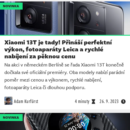
NOVINKA
Xiaomi 13T je tady! Přináší perfektní
výkon, fotoaparáty Leica a rychlé
nabíjení za pěknou cenu
Na akci v německém Berlíně se řada Xiaomi 13T konečně
dočkala své oficiální premiéry. Oba modely nabízí parádní
poměr mezi cenou a výkonem, rychlé nabíjení,
fotoaparáty Leica či dlouhou podporu.
Adam Kurfürst
4 minuty
26. 9. 2023
NOVINKA