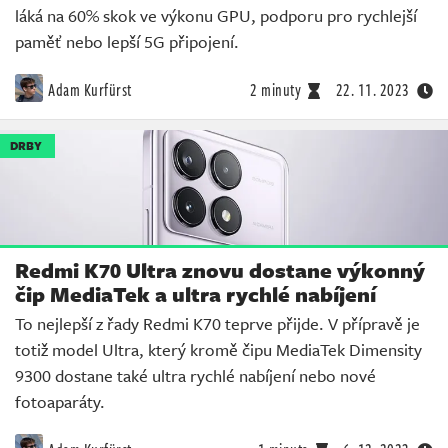
láká na 60% skok ve výkonu GPU, podporu pro rychlejší
paměť nebo lepší 5G připojení.
Adam Kurfürst
2 minuty
22. 11. 2023
DRBY
Redmi K70 Ultra znovu dostane výkonný
čip MediaTek a ultra rychlé nabíjení
To nejlepší z řady Redmi K70 teprve přijde. V přípravě je
totiž model Ultra, který kromě čipu MediaTek Dimensity
9300 dostane také ultra rychlé nabíjení nebo nové
fotoaparáty.