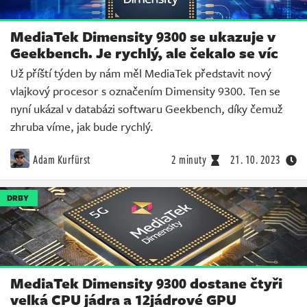
MediaTek Dimensity 9300 se ukazuje v
Geekbench. Je rychlý, ale čekalo se víc
Už příští týden by nám měl MediaTek představit nový
vlajkový procesor s označením Dimensity 9300. Ten se
nyní ukázal v databázi softwaru Geekbench, díky čemuž
zhruba víme, jak bude rychlý.
Adam Kurfürst
2 minuty
21. 10. 2023
DRBY
MediaTek Dimensity 9300 dostane čtyři
velká CPU jádra a 12jádrové GPU