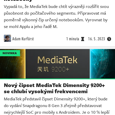
Vypadá to, že MediaTek bude chtít výrazněji rozšířit svou
působnost do počítačového segmentu. Připravovat má
poměrně výkonný čip určený notebookům. Vyrovnat by
se mohl Applu a jeho řadě M.
Adam Kurfürst
1 minuta
16. 5. 2023
NOVINKA
Nový čipset MediaTek Dimensity 9200+
se chlubí vysokými frekvencemi
MediaTek představil čipset Dimensity 9200+, který bude
do vydání Snapdragonu 8 Gen 3 zřejmě představovat
nejrychlejší SoC pro mobily s Androidem. Je o 10 % lepší