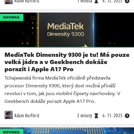
Adam Kurfürst
1 minuta
6. 12. 2023
NOVINKA
MediaTek Dimensity 9300 je tu! Má pouze
velká jádra a v Geekbench dokáže
porazit i Apple A17 Pro
Tchajwanská firma MediaTek oficiálně představila
procesor Dimensity 9300, který dost možná přináší
revoluci v tom, jak jsou mobilní čipsety navrhovány. V
Geekbench dokáže porazit Apple A17 Pro.
Adam Kurfürst
2 minuty
6. 11. 2023
NOVINKA