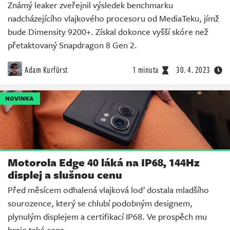
Známý leaker zveřejnil výsledek benchmarku
nadcházejícího vlajkového procesoru od MediaTeku, jímž
bude Dimensity 9200+. Získal dokonce vyšší skóre než
přetaktovaný Snapdragon 8 Gen 2.
Adam Kurfürst
1 minuta
30. 4. 2023
NOVINKA
Motorola Edge 40 láká na IP68, 144Hz
displej a slušnou cenu
Před měsícem odhalená vlajková loď dostala mladšího
sourozence, který se chlubí podobným designem,
plynulým displejem a certifikací IP68. Ve prospěch mu
hraje také cena.