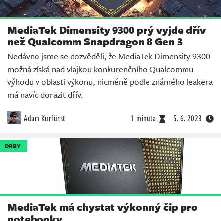
MediaTek Dimensity 9300 prý vyjde dřív
než Qualcomm Snapdragon 8 Gen 3
Nedávno jsme se dozvěděli, že MediaTek Dimensity 9300
možná získá nad vlajkou konkurenčního Qualcommu
výhodu v oblasti výkonu, nicméně podle známého leakera
má navíc dorazit dřív.
Adam Kurfürst
1 minuta
5. 6. 2023
DRBY
MediaTek má chystat výkonný čip pro
notebooky