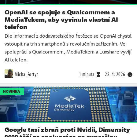
OpenAI se spojuje s Qualcommem a
MediaTekem, aby vyvinula vlastní AI
telefon
Dle informací z dodavatelského řetězce se OpenAI chystá
vstoupit na trh smartphonů s revolučním zařízením. Ve
spolupráci s Qualcommem, MediaTekem a Luxshare vyvíjí
AI telefon.
Michal Fortyn
1 minuta
28. 4. 2026
NOVINKA
Google tasí zbraň proti Nvidii, Dimensity
9600 těží ze spolupráce na superčipu