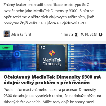
Známý leaker prozradil specifikace prototypu SoC
označeného jako MediaTek Dimensity 9300. S ním se
opět setkáme v některých vlajkových zařízeních, jimž
poskytne čtyři velká CPU jádra a 12jádrové GPU.
Adam Kurfürst
1 minuta
9. 10. 2023
DRBY
Očekávaný MediaTek Dimensity 9300 má
údajně velký problém s přehříváním
Podle informací známého leakera procesor Dimensity
9300 dosahuje tak vysokých teplot, že nedokáže běžet na
slíbených frekvencích. Může tedy dojít ke spory mezi