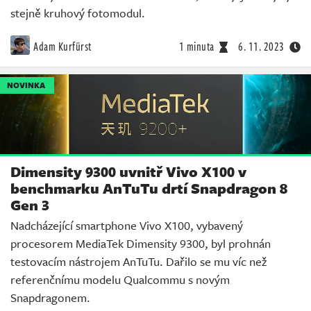
stejně kruhový fotomodul.
Adam Kurfürst
1 minuta
6. 11. 2023
NOVINKA
Dimensity 9300 uvnitř Vivo X100 v
benchmarku AnTuTu drtí Snapdragon 8
Gen 3
Nadcházející smartphone Vivo X100, vybavený
procesorem MediaTek Dimensity 9300, byl prohnán
testovacím nástrojem AnTuTu. Dařilo se mu víc než
referenčnímu modelu Qualcommu s novým
Snapdragonem.