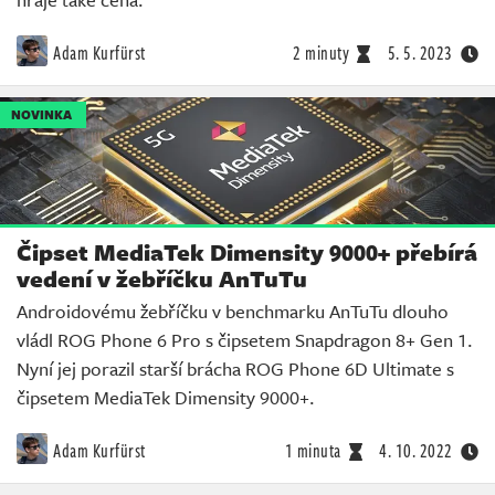
Adam Kurfürst
2 minuty
5. 5. 2023
NOVINKA
Čipset MediaTek Dimensity 9000+ přebírá
vedení v žebříčku AnTuTu
Androidovému žebříčku v benchmarku AnTuTu dlouho
vládl ROG Phone 6 Pro s čipsetem Snapdragon 8+ Gen 1.
Nyní jej porazil starší brácha ROG Phone 6D Ultimate s
čipsetem MediaTek Dimensity 9000+.
Adam Kurfürst
1 minuta
4. 10. 2022