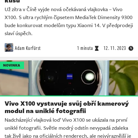
Už zítra v Číně vyjde nová očekávaná vlajkovka – Vivo
X100. S ultra rychlým čipsetem MediaTek Dimensity 9300
bude konkurovat modelům typu Xiaomi 14. V předprodeji
slaví úspěch.
Adam Kurfürst
1 minuta
12. 11. 2023
NOVINKA
Vivo X100 vystavuje svůj obří kamerový
modul na uniklé fotografii
Nadcházející vlajková loď Vivo X100 se ukázala na první
uniklé fotografii. Světle modrý odstín nevypadá zdaleka
tak živě jako na oficiálních renderech, ale nejvýraznější je