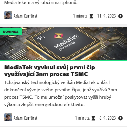
MediaTekem a výrobci smartphonů.
Adam Kurfürst
1 minuta
11. 9. 2023
NOVINKA
MediaTek vyvinul svůj první čip
využívající 3nm proces TSMC
Tchajwanský technologický velikán MediaTek ohlásil
dokončení vývoje svého prvního čipu, jenž využívá 3nm
proces TSMC. To mu umožní poskytovat vyšší hrubý
výkon a zlepšit energetickou efektivitu.
Adam Kurfürst
1 minuta
8. 9. 2023