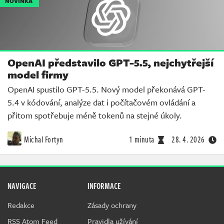
NOVINKA
OpenAI představilo GPT-5.5, nejchytřejší
model firmy
OpenAI spustilo GPT-5.5. Nový model překonává GPT-
5.4 v kódování, analýze dat i počítačovém ovládání a
přitom spotřebuje méně tokenů na stejné úkoly.
Michal Fortyn
1 minuta
28. 4. 2026
NAVIGACE
INFORMACE
Redakce
Zásady ochrany
RSS Atom Feed
Pravidla užívání