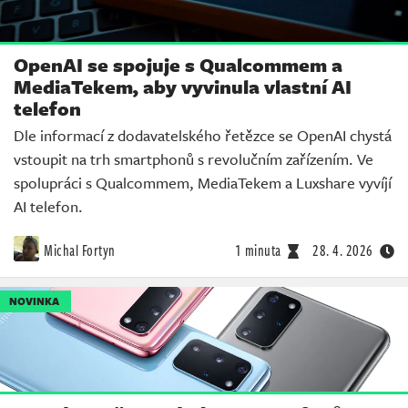
OpenAI se spojuje s Qualcommem a
MediaTekem, aby vyvinula vlastní AI
telefon
Dle informací z dodavatelského řetězce se OpenAI chystá
vstoupit na trh smartphonů s revolučním zařízením. Ve
spolupráci s Qualcommem, MediaTekem a Luxshare vyvíjí
AI telefon.
Michal Fortyn
1 minuta
28. 4. 2026
NOVINKA