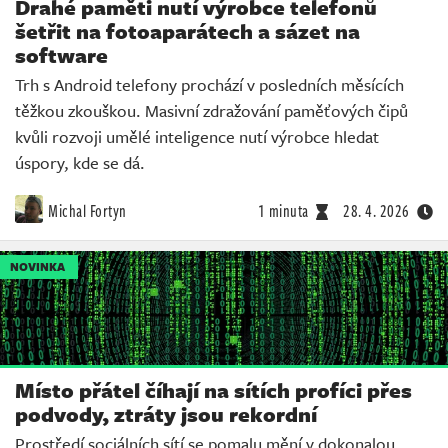
Drahé paměti nutí výrobce telefonů
šetřit na fotoaparátech a sázet na
software
Trh s Android telefony prochází v posledních měsících
těžkou zkouškou. Masivní zdražování paměťových čipů
kvůli rozvoji umělé inteligence nutí výrobce hledat
úspory, kde se dá.
Michal Fortyn
1 minuta
28. 4. 2026
NOVINKA
Místo přátel číhají na sítích profíci přes
podvody, ztráty jsou rekordní
Prostředí sociálních sítí se pomalu mění v dokonalou