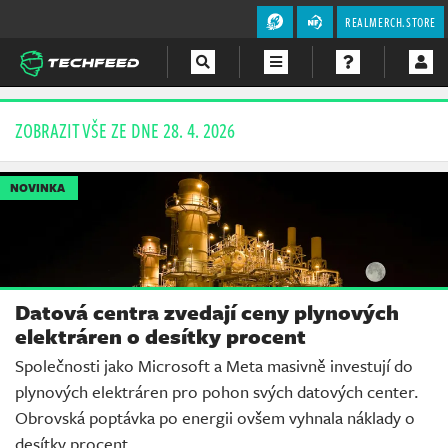
REALMERCH.STORE
Magazín
ZOBRAZIT VŠE ZE DNE 28. 4. 2026
Videa
NOVINKA
Soutěže
Datová centra zvedají ceny plynových
elektráren o desítky procent
Společnosti jako Microsoft a Meta masivně investují do
plynových elektráren pro pohon svých datových center.
Obrovská poptávka po energii ovšem vyhnala náklady o
desítky procent.