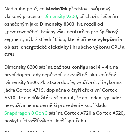
Nedlouho poté, co
MediaTek
představil svůj nový
vlajkový procesor
Dimensity 9300
, přichází s řešením
označeným jako
Dimensity 8300
. Na rozdíl od
„prvorozeného“ bráchy však není určen pro špičkový
segment, nýbrž střední třídu, které přinese
vylepšení v
oblasti energetické efektivity i hrubého výkonu CPU a
GPU.
Dimensity 8300 sází na
zažitou konfiguraci 4 + 4
a na
první dojem tedy nepůsobí tak zvláštně jako zmíněný
Dimensity 9300. Zkrátka a dobře, využívá čtyři výkonná
jádra Cortex-A715, doplněná o čtyři efektivní Cortex-
A510. Je ale důležité si všimnout, že ani jeden typ jader
nevyužívá nejmodernější provedení – kupříkladu
Snapdragon 8 Gen 3
sází na Cortex-A720 a Cortex-A520,
poskytující vyšší výkon i lepší spotřebu.