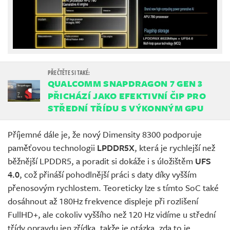
QUALCOMM SNAPDRAGON 7 GEN 3
PŘICHÁZÍ JAKO EFEKTIVNÍ ČIP PRO
STŘEDNÍ TŘÍDU S VÝKONNÝM GPU
Příjemné dále je, že nový Dimensity 8300 podporuje
paměťovou technologii
LPDDR5X
, která je rychlejší než
běžnější LPDDR5, a poradit si dokáže i s úložištěm
UFS
4.0
, což přináší pohodlnější práci s daty díky vyšším
přenosovým rychlostem. Teoreticky lze s tímto SoC také
dosáhnout až 180Hz frekvence displeje při rozlišení
FullHD+, ale cokoliv vyššího než 120 Hz vidíme u střední
třídy opravdu jen zřídka, takže je otázka, zda to je