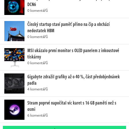
DCN6
0 komentářů
Čínský startup staví paměť přímo na čip a obchází
nedostatek HBM
0 komentářů
MSI ukázalo první monitor s OLED panelem z inkoustové
tiskárny
0 komentářů
Gigabyte zdražil grafiky až o 40 %, část předobjednávek
padla
4 komentářů
Steam poprvé napočítal víc karet s 16 GB paměti než s
osmi
6 komentářů