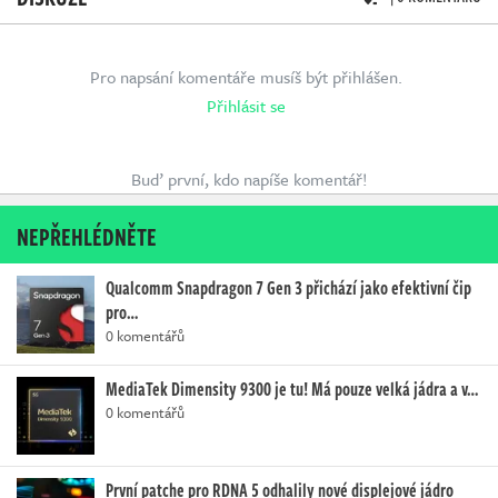
Pro napsání komentáře musíš být přihlášen.
Přihlásit se
Buď první, kdo napíše komentář!
NEPŘEHLÉDNĚTE
Qualcomm Snapdragon 7 Gen 3 přichází jako efektivní čip
pro…
0 komentářů
MediaTek Dimensity 9300 je tu! Má pouze velká jádra a v…
0 komentářů
První patche pro RDNA 5 odhalily nové displejové jádro