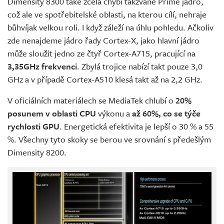
Dimensity 8300 také zcela chybí takzvané Prime jádro,
což ale ve spotřebitelské oblasti, na kterou cílí, nehraje
bůhvíjak velkou roli. I když záleží na úhlu pohledu. Ačkoliv
zde nenajdeme jádro řady Cortex-X, jako hlavní jádro
může sloužit jedno ze čtyř Cortex-A715, pracující na
3,35GHz frekvenci
. Zbylá trojice nabízí takt pouze 3,0
GHz a v případě Cortex-A510 klesá takt až na 2,2 GHz.
V oficiálních materiálech se MediaTek chlubí o
20%
posunem v oblasti CPU
výkonu a
až 60%, co se týče
rychlosti GPU
. Energetická efektivita je lepší o 30 % a 55
%. Všechny tyto skoky se berou ve srovnání s předešlým
Dimensity 8200.