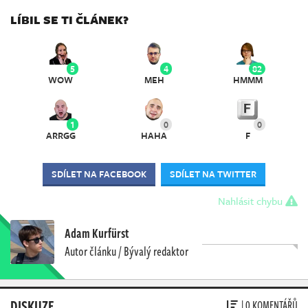
LÍBIL SE TI ČLÁNEK?
5
4
82
WOW
MEH
HMMM
1
0
0
ARRGG
HAHA
F
SDÍLET NA FACEBOOK
SDÍLET NA TWITTER
Nahlásit chybu
Adam Kurfürst
Autor článku / Bývalý redaktor
DISKUZE
| 0 KOMENTÁŘŮ