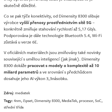
skutečně důležité.
Co se pak týče konektivity, od Dimensity 8300 slibuje
výrobce
vyšší přenosy prostřednictvím sítě 5G
–
konkrétně zmiňuje stahování rychlostí až 5,17 Gb/s.
Podporována je dále technologie Bluetooth 5.4, Wi-Fi
zůstává u verze 6E.
V oficiálních materiálech jsou zmiňovány také novinky
související s umělou inteligencí (jak jinak). Dimensity
8300 dokáže
pracovat s modely o komplexitě až 10
miliard parametrů
a ve srovnání s předchůdcem
dosahuje jeho AI výkon 3,3násobku.
Zdroj:
mediatek
Tagy:
4nm
,
čipset
,
Dimensity 8300
,
MediaTek
,
procesor
,
SoC
,
střední třída