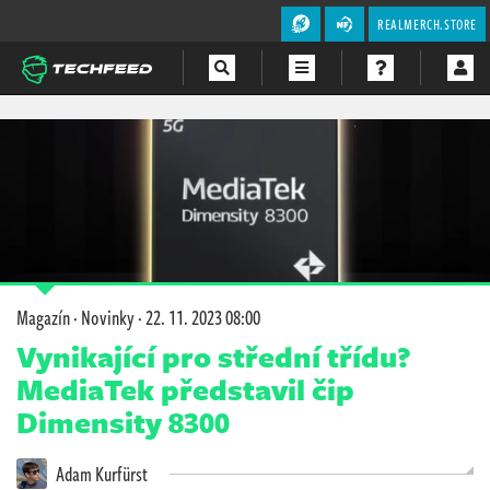
REALMERCH.STORE
Magazín
Videa
Soutěže
Magazín
·
Novinky
·
22. 11. 2023 08:00
Vynikající pro střední třídu?
MediaTek představil čip
Dimensity 8300
Adam Kurfürst