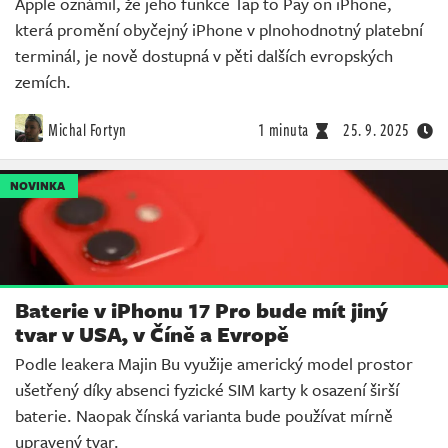
Apple oznámil, že jeho funkce Tap to Pay on iPhone,
která promění obyčejný iPhone v plnohodnotný platební
terminál, je nově dostupná v pěti dalších evropských
zemích.
Michal Fortyn
1 minuta
25. 9. 2025
NOVINKA
Baterie v iPhonu 17 Pro bude mít jiný
tvar v USA, v Číně a Evropě
Podle leakera Majin Bu využije americký model prostor
ušetřený díky absenci fyzické SIM karty k osazení širší
baterie. Naopak čínská varianta bude používat mírně
upravený tvar.