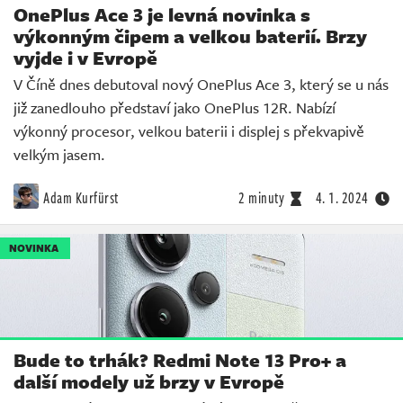
OnePlus Ace 3 je levná novinka s
výkonným čipem a velkou baterií. Brzy
vyjde i v Evropě
V Číně dnes debutoval nový OnePlus Ace 3, který se u nás
již zanedlouho představí jako OnePlus 12R. Nabízí
výkonný procesor, velkou baterii i displej s překvapivě
velkým jasem.
Adam Kurfürst
2 minuty
4. 1. 2024
NOVINKA
Bude to trhák? Redmi Note 13 Pro+ a
další modely už brzy v Evropě