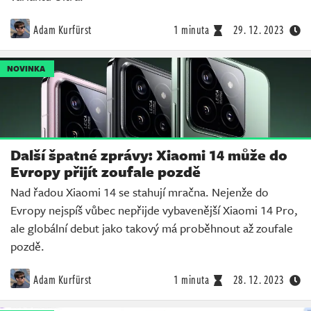
Adam Kurfürst
1 minuta
29. 12. 2023
NOVINKA
Další špatné zprávy: Xiaomi 14 může do
Evropy přijít zoufale pozdě
Nad řadou Xiaomi 14 se stahují mračna. Nejenže do
Evropy nejspíš vůbec nepřijde vybavenější Xiaomi 14 Pro,
ale globální debut jako takový má proběhnout až zoufale
pozdě.
Adam Kurfürst
1 minuta
28. 12. 2023