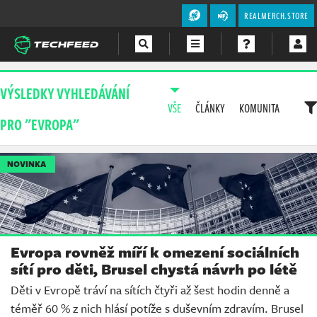
REALMERCH.STORE
Magazín
VÝSLEDKY VYHLEDÁVÁNÍ
VŠE
ČLÁNKY
KOMUNITA
Videa
PRO "EVROPA"
Soutěže
NOVINKA
Evropa rovněž míří k omezení sociálních
sítí pro děti, Brusel chystá návrh po létě
Děti v Evropě tráví na sítích čtyři až šest hodin denně a
téměř 60 % z nich hlásí potíže s duševním zdravím. Brusel