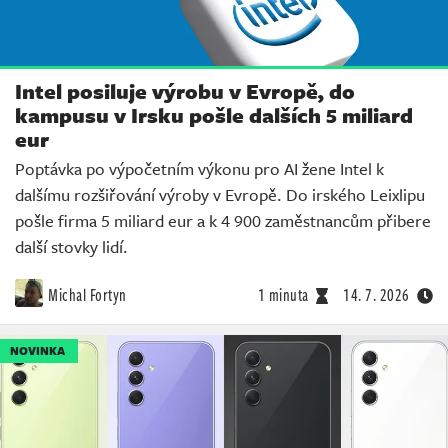
Intel posiluje výrobu v Evropě, do
kampusu v Irsku pošle dalších 5 miliard
eur
Poptávka po výpočetním výkonu pro AI žene Intel k
dalšímu rozšiřování výroby v Evropě. Do irského Leixlipu
pošle firma 5 miliard eur a k 4 900 zaměstnancům přibere
další stovky lidí.
Michal Fortyn
1 minuta
14. 7. 2026
NOVINKA