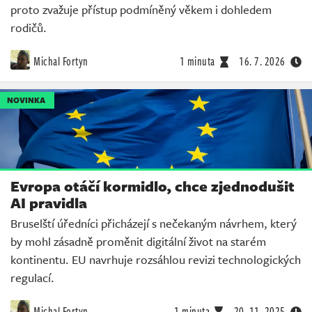
proto zvažuje přístup podmíněný věkem i dohledem
rodičů.
Michal Fortyn
1 minuta
16. 7. 2026
NOVINKA
Evropa otáčí kormidlo, chce zjednodušit
AI pravidla
Bruselští úředníci přicházejí s nečekaným návrhem, který
by mohl zásadně proměnit digitální život na starém
kontinentu. EU navrhuje rozsáhlou revizi technologických
regulací.
Michal Fortyn
1 minuta
20. 11. 2025