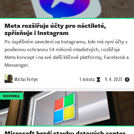
Meta rozšiřuje účty pro náctileté,
zpřísňuje i Instagram
Po úspěšném zavedení na Instagramu, kde má nyní účty s
posílenou ochranou 54 milionů mladistvých, rozšiřuje
Meta koncept i na své další klíčové platformy, Facebook a
Messenger.
Michal Fortyn
1 minuta
9. 4. 2025
NOVINKA
Microsoft brzdí stavbu datových center