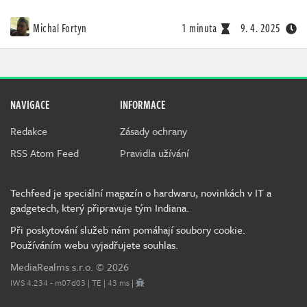
Michal Fortyn
1 minuta
9. 4. 2025
NAVIGACE
INFORMACE
Redakce
Zásady ochrany
RSS Atom Feed
Pravidla užívání
Techfeed je speciální magazín o hardwaru, novinkách v IT a
gadgetech, který připravuje tým Indiana.
Při poskytování služeb nám pomáhají soubory cookie.
Používáním webu vyjadřujete souhlas.
MediaRealms s.r.o.
© 2026
IWS 4.234 - m07d03 | TE | 43 ms |