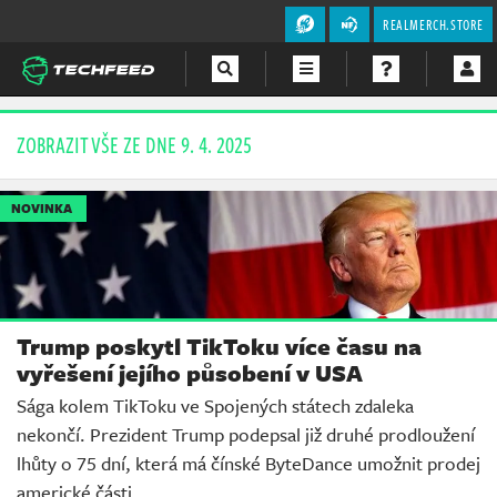
REALMERCH.STORE
Magazín
ZOBRAZIT VŠE ZE DNE 9. 4. 2025
Videa
NOVINKA
Soutěže
Trump poskytl TikToku více času na
vyřešení jejího působení v USA
Sága kolem TikToku ve Spojených státech zdaleka
nekončí. Prezident Trump podepsal již druhé prodloužení
lhůty o 75 dní, která má čínské ByteDance umožnit prodej
americké části.