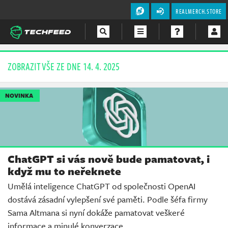
REALMERCH.STORE
Magazín
ZOBRAZIT VŠE ZE DNE 14. 4. 2025
Videa
NOVINKA
Soutěže
ChatGPT si vás nově bude pamatovat, i
když mu to neřeknete
Umělá inteligence ChatGPT od společnosti OpenAI
dostává zásadní vylepšení své paměti. Podle šéfa firmy
Sama Altmana si nyní dokáže pamatovat veškeré
informace a minulé konverzace.