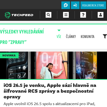
REALMERCH.STORE
Magazín
VÝSLEDKY VYHLEDÁVÁNÍ
VŠE
ČLÁNKY
KOMUNITA
Videa
PRO "ZPRAVY"
Soutěže
NOVINKA
iOS 26.5 je venku, Apple sází hlavně na
šifrované RCS zprávy a bezpečnostní
opravy
Apple uvolnil iOS 26.5 spolu s aktualizacemi pro iPad,