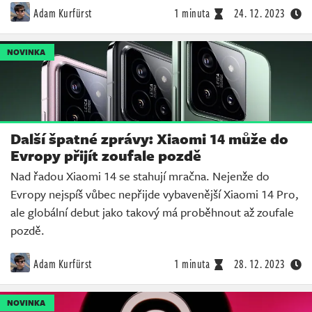
Adam Kurfürst
1 minuta
24. 12. 2023
NOVINKA
Další špatné zprávy: Xiaomi 14 může do
Evropy přijít zoufale pozdě
Nad řadou Xiaomi 14 se stahují mračna. Nejenže do
Evropy nejspíš vůbec nepřijde vybavenější Xiaomi 14 Pro,
ale globální debut jako takový má proběhnout až zoufale
pozdě.
Adam Kurfürst
1 minuta
28. 12. 2023
NOVINKA