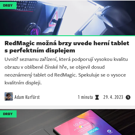
DRBY
RedMagic možná brzy uvede herní tablet
s perfektním displejem
Uvnitř seznamu zařízení, která podporují vysokou kvalitu
obrazu v oblíbené čínské hře, se objevil dosud
neoznámený tablet od RedMagic. Spekuluje se o vysoce
kvalitním displeji.
Adam Kurfürst
1 minuta
29. 4. 2023
DRBY