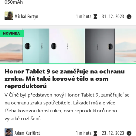
050mAh
Michal Fortyn
1 minuta
31. 12. 2023
NOVINKA
Honor Tablet 9 se zaměřuje na ochranu
zraku. Má také kovové tělo a osm
reproduktorů
V Číně byl představen nový Honor Tablet 9, zaměřující se
na ochranu zraku spotřebitele. Lákadel má ale více –
třeba kovovou konstrukci, osm reproduktorů nebo
vysoké rozlišení.
Adam Kurfürst
1 minuta
23. 12. 2023