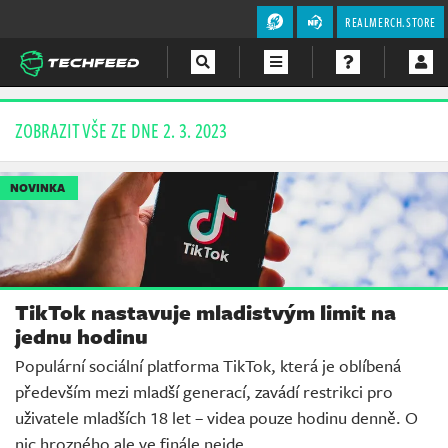
REALMERCH.STORE
Magazín
ZOBRAZIT VŠE ZE DNE 2. 3. 2023
Videa
NOVINKA
Soutěže
TikTok nastavuje mladistvým limit na
jednu hodinu
Populární sociální platforma TikTok, která je oblíbená
především mezi mladší generací, zavádí restrikci pro
uživatele mladších 18 let – videa pouze hodinu denně. O
nic hrozného ale ve finále nejde.