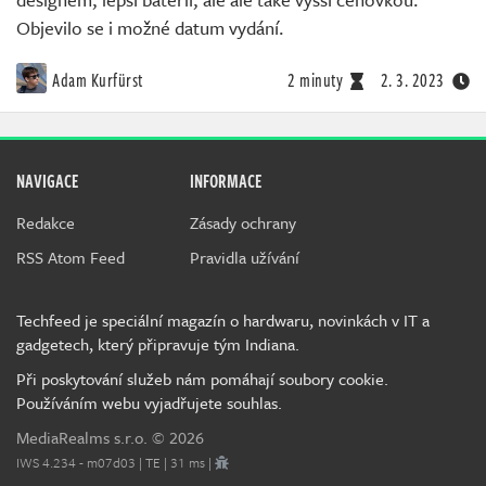
Objevilo se i možné datum vydání.
Adam Kurfürst
2 minuty
2. 3. 2023
NAVIGACE
INFORMACE
Redakce
Zásady ochrany
RSS Atom Feed
Pravidla užívání
Techfeed je speciální magazín o hardwaru, novinkách v IT a
gadgetech, který připravuje tým Indiana.
Při poskytování služeb nám pomáhají soubory cookie.
Používáním webu vyjadřujete souhlas.
MediaRealms s.r.o.
© 2026
IWS 4.234 - m07d03 | TE | 31 ms |