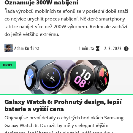
Oznamuje 300W nabíjení
Řada výrobců mobilních telefonů se v poslední době snaží
co nejvíce urychlit proces nabíjení. Některé smartphony
tak lze nabíjet více než 200W výkonem. Redmi ale zachází
do ještě většího extrému.
Adam Kurfürst
1 minuta
2. 3. 2023
DRBY
Galaxy Watch 6: Prohnutý design, lepší
baterie a vyšší cena
Objevují se první detaily o chytrých hodinkách Samsung
Galaxy Watch 6. Dorazit by měly s elegantnějším
designem, lepší baterií, ale ale také vyšší cenovkou.