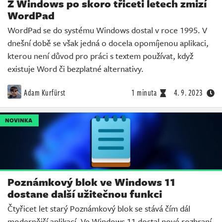
Z Windows po skoro třiceti letech zmizí
WordPad
WordPad se do systému Windows dostal v roce 1995. V
dnešní době se však jedná o docela opomíjenou aplikaci,
kterou není důvod pro práci s textem používat, když
existuje Word či bezplatné alternativy.
Adam Kurfürst
1 minuta
4. 9. 2023
NOVINKA
Poznámkový blok ve Windows 11
dostane další užitečnou funkci
Čtyřicet let starý Poznámkový blok se stává čím dál
modernější aplikací. Ve Windows 11 dostal nové rozhraní,