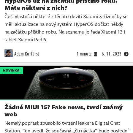
HyperOS už na začátku příštího roku.
Máte některé z nich?
Češi vlastníci některé z těchto devíti Xiaomi zařízení by se
měli aktualizace na nový systém HyperOS dočkat někdy
na začátku příštího roku. Na seznamu je řada Xiaomi 13 i
tablet Xiaomi Pad 6.
Adam Kurfürst
1 minuta
6. 11. 2023
NOVINKA
Žádné MIUI 15? Fake news, tvrdí známý
web
Nemalý poprask způsobilo tvrzení leakera Digital Chat
Station. Ten uvedl, že současná „čtrnáctka“ bude poslední