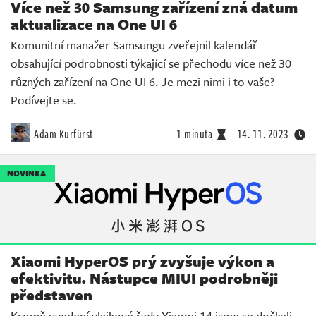
Více než 30 Samsung zařízení zná datum
aktualizace na One UI 6
Komunitní manažer Samsungu zveřejnil kalendář
obsahující podrobnosti týkající se přechodu více než 30
různých zařízení na One UI 6. Je mezi nimi i to vaše?
Podívejte se.
Adam Kurfürst
1 minuta
14. 11. 2023
NOVINKA
Xiaomi HyperOS prý zvyšuje výkon a
efektivitu. Nástupce MIUI podrobněji
představen
Kromě uvedení vlajkové řady Xiaomi 14 jsme se dočkali