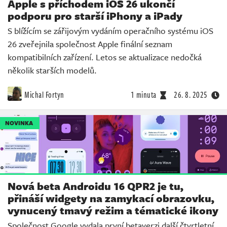
Apple s příchodem iOS 26 ukončí
podporu pro starší iPhony a iPady
S blížícím se zářijovým vydáním operačního systému iOS
26 zveřejnila společnost Apple finální seznam
kompatibilních zařízení. Letos se aktualizace nedočká
několik starších modelů.
Michal Fortyn
1 minuta
26. 8. 2025
NOVINKA
Nová beta Androidu 16 QPR2 je tu,
přináší widgety na zamykací obrazovku,
vynucený tmavý režim a tématické ikony
Společnost Google vydala první betaverzi další čtvrtletní