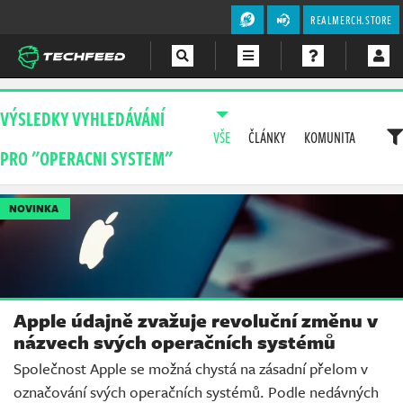
REALMERCH.STORE
Magazín
VÝSLEDKY VYHLEDÁVÁNÍ
VŠE
ČLÁNKY
KOMUNITA
Videa
PRO "OPERACNI SYSTEM"
Soutěže
NOVINKA
Apple údajně zvažuje revoluční změnu v
názvech svých operačních systémů
Společnost Apple se možná chystá na zásadní přelom v
označování svých operačních systémů. Podle nedávných