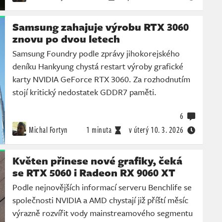
Samsung zahajuje výrobu RTX 3060
znovu po dvou letech
Samsung Foundry podle zprávy jihokorejského
deníku Hankyung chystá restart výroby grafické
karty NVIDIA GeForce RTX 3060. Za rozhodnutím
stojí kritický nedostatek GDDR7 paměti.
6
Michal Fortyn
1 minuta
v úterý
10. 3. 2026
Květen přinese nové grafiky, čeká
se RTX 5060 i Radeon RX 9060 XT
Podle nejnovějších informací serveru Benchlife se
společnosti NVIDIA a AMD chystají již příští měsíc
výrazně rozvířit vody mainstreamového segmentu