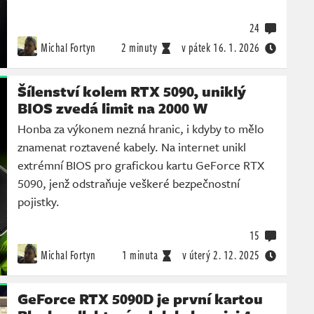
24
Michal Fortyn
2 minuty
v pátek
16. 1. 2026
Šílenství kolem RTX 5090, uniklý
BIOS zvedá limit na 2000 W
Honba za výkonem nezná hranic, i kdyby to mělo
znamenat roztavené kabely. Na internet unikl
extrémní BIOS pro grafickou kartu GeForce RTX
5090, jenž odstraňuje veškeré bezpečnostní
pojistky.
15
Michal Fortyn
1 minuta
v úterý
2. 12. 2025
GeForce RTX 5090D je první kartou