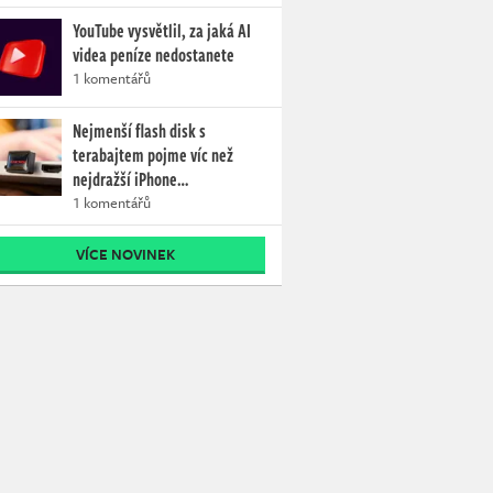
YouTube vysvětlil, za jaká AI
videa peníze nedostanete
1 komentářů
Nejmenší flash disk s
terabajtem pojme víc než
nejdražší iPhone…
1 komentářů
VÍCE NOVINEK