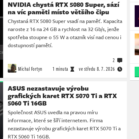
NVIDIA chystá RTX 5080 Super, sází
na víc paměti místo většího čipu
Chystaná RTX 5080 Super vsadí na paměť. Kapacita
naroste z 16 na 24 GB a rychlost na 32 Gb/s, jenže
spotřeba stoupne o 55 W a otazník visí nad cenou i
dostupností pamětí.
2
Michal Fortyn
1 minuta
ve středu
8. 7. 2026
ASUS nezastavuje výrobu
grafických karet RTX 5070 Ti a RTX
5060 Ti 16GB
Společnost ASUS uvedla na pravou míru
informace, které se šíří internetem. Firma
nezastavuje výrobu grafických karet RTX 5070 Ti a
RTX 5060 Ti 16GB.