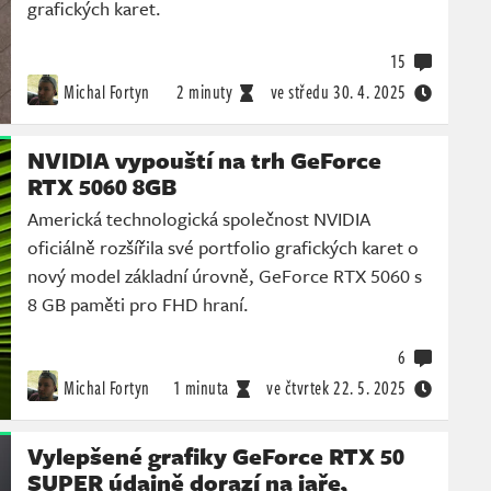
grafických karet.
15
Michal Fortyn
2 minuty
ve středu
30. 4. 2025
NVIDIA vypouští na trh GeForce
RTX 5060 8GB
Americká technologická společnost NVIDIA
oficiálně rozšířila své portfolio grafických karet o
nový model základní úrovně, GeForce RTX 5060 s
8 GB paměti pro FHD hraní.
6
Michal Fortyn
1 minuta
ve čtvrtek
22. 5. 2025
Vylepšené grafiky GeForce RTX 50
SUPER údajně dorazí na jaře,