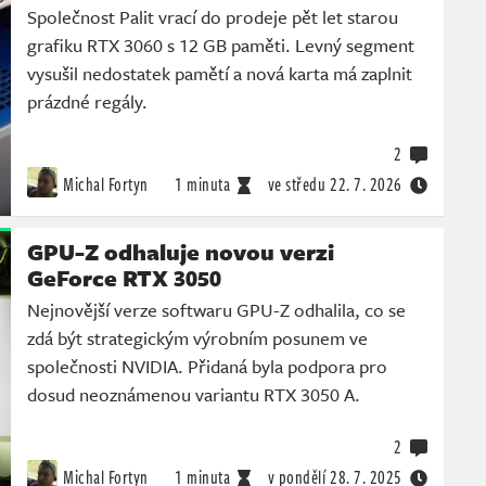
Společnost Palit vrací do prodeje pět let starou
grafiku RTX 3060 s 12 GB paměti. Levný segment
vysušil nedostatek pamětí a nová karta má zaplnit
prázdné regály.
2
Michal Fortyn
1 minuta
ve středu
22. 7. 2026
GPU-Z odhaluje novou verzi
GeForce RTX 3050
Nejnovější verze softwaru GPU-Z odhalila, co se
zdá být strategickým výrobním posunem ve
společnosti NVIDIA. Přidaná byla podpora pro
dosud neoznámenou variantu RTX 3050 A.
2
Michal Fortyn
1 minuta
v pondělí
28. 7. 2025