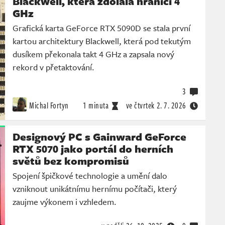
Blackwell, která zdolala hranici 4
GHz
Grafická karta GeForce RTX 5090D se stala první
kartou architektury Blackwell, která pod tekutým
dusíkem překonala takt 4 GHz a zapsala nový
rekord v přetaktování.
3
Michal Fortyn
1 minuta
ve čtvrtek
2. 7. 2026
Designový PC s Gainward GeForce
RTX 5070 jako portál do herních
světů bez kompromisů
Spojení špičkové technologie a umění dalo
vzniknout unikátnímu hernímu počítači, který
zaujme výkonem i vzhledem.