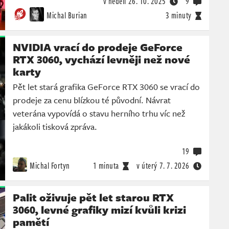
v neděli
26. 10. 2025
9
Michal Burian
3 minuty
NVIDIA vrací do prodeje GeForce
RTX 3060, vychází levněji než nové
karty
Pět let stará grafika GeForce RTX 3060 se vrací do
prodeje za cenu blízkou té původní. Návrat
veterána vypovídá o stavu herního trhu víc než
jakákoli tisková zpráva.
19
Michal Fortyn
1 minuta
v úterý
7. 7. 2026
Palit oživuje pět let starou RTX
3060, levné grafiky mizí kvůli krizi
pamětí