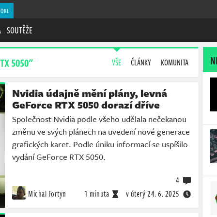
TORE
A
SOUTĚŽE
N
TX 5050"
VŠE
ČLÁNKY
KOMUNITA
Nvidia údajně mění plány, levná
GeForce RTX 5050 dorazí dříve
Společnost Nvidia podle všeho udělala nečekanou
změnu ve svých plánech na uvedení nové generace
grafických karet. Podle úniku informací se uspíšilo
vydání GeForce RTX 5050.
4
Michal Fortyn
1 minuta
v úterý
24. 6. 2025