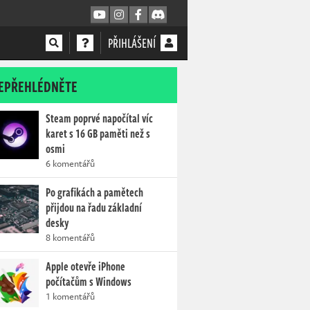
PŘIHLÁŠENÍ
EPŘEHLÉDNĚTE
Steam poprvé napočítal víc
karet s 16 GB paměti než s
osmi
6 komentářů
Po grafikách a pamětech
přijdou na řadu základní
desky
8 komentářů
Apple otevře iPhone
počítačům s Windows
1 komentářů