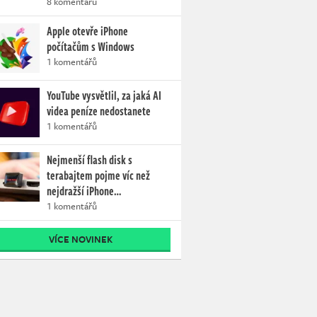
8 komentářů
Apple otevře iPhone
počítačům s Windows
1 komentářů
YouTube vysvětlil, za jaká AI
videa peníze nedostanete
1 komentářů
Nejmenší flash disk s
terabajtem pojme víc než
nejdražší iPhone…
1 komentářů
VÍCE NOVINEK