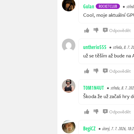
Gulan
ROCKETCLUB
střed
Cool, moje aktuální GP
Odpovědět
untherio555
středa, 8. 7. 2
už se těším až bude na 
Odpovědět
T0M1N4UT
středa, 8. 7. 202
Škoda že už začali hry d
Odpovědět
BegiCZ
úterý, 7. 7. 2026, 18:2