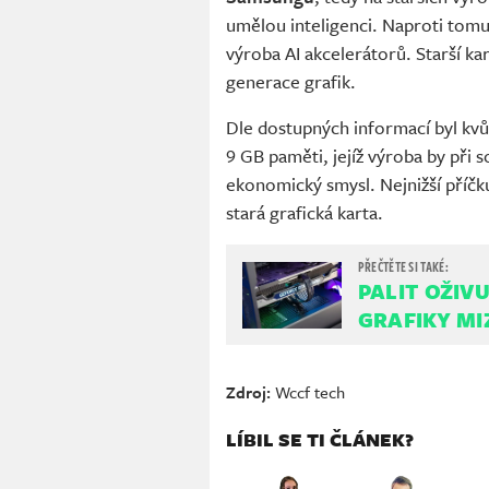
umělou inteligenci. Naproti tom
výroba AI akcelerátorů. Starší ka
generace grafik.
Dle dostupných informací byl kvů
9 GB paměti, jejíž výroba by při 
ekonomický smysl. Nejnižší příčk
stará grafická karta.
PALIT OŽIVU
GRAFIKY MIZ
Zdroj:
Wccf tech
LÍBIL SE TI ČLÁNEK?