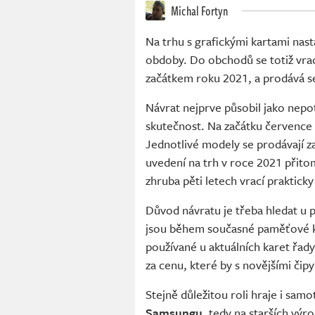
Michal Fortyn
Na trhu s grafickými kartami nas
obdoby. Do obchodů se totiž vra
začátkem roku 2021, a prodává se
Návrat nejprve působil jako nepo
skutečnost. Na začátku července 
Jednotlivé modely se prodávají z
uvedení na trh v roce 2021 přitom
zhruba pěti letech vrací praktick
Důvod návratu je třeba hledat u 
jsou během současné paměťové kr
používané u aktuálních karet řad
za cenu, které by s novějšími čip
Stejně důležitou roli hraje i samo
Samsungu
, tedy na starších výr