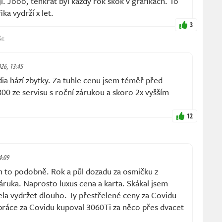
i. Jooo, tenkrát byl každý rok skok v grafikách. To
ika vydrží x let.
3
ět
026, 13:45
dia hází zbytky. Za tuhle cenu jsem téměř před
00 ze servisu s roční zárukou a skoro 2x vyšším
12
4:09
 to podobně. Rok a půl dozadu za osmičku z
záruka. Naprosto luxus cena a karta. Skákal jsem
la vydržet dlouho. Ty přestřelené ceny za Covidu
práce za Covidu kupoval 3060Ti za něco přes dvacet