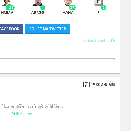
131
1
27
8
HMMM
ARRGG
HAHA
F
 FACEBOOK
SDÍLET NA TWITTER
Nahlásit chybu
| 19 KOMENTÁŘŮ
ní komentáře musíš být přihlášen.
Přihlásit se