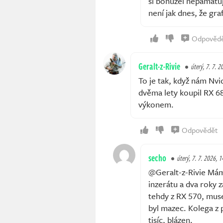
si bohužel nepamatuj
není jak dnes, že graf
Odpověd
Geralt-z-Rivie
úterý, 7. 7. 2
To je tak, když nám Nvi
dvěma lety koupil RX 68
výkonem.
Odpovědět
secho
úterý, 7. 7. 2026, 1
@Geralt-z-Rivie Mám
inzerátu a dva roky 
tehdy z RX 570, muse
byl mazec. Kolega z 
tisíc, blázen.