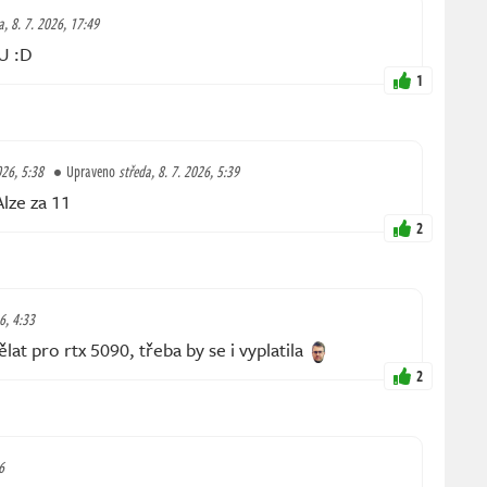
a, 8. 7. 2026, 17:49
U :D
1
026, 5:38
Upraveno
středa, 8. 7. 2026, 5:39
Alze za 11
2
6, 4:33
ělat pro rtx 5090, třeba by se i vyplatila
2
6