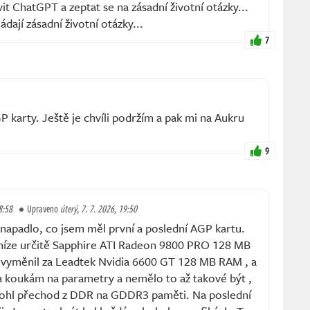
 ChatGPT a zeptat se na zásadní životní otázky...
dají zásadní životní otázky...
7
 karty. Ještě je chvíli podržím a pak mi na Aukru
9
8:58
Upraveno
úterý, 7. 7. 2026, 19:50
napadlo, co jsem měl první a poslední AGP kartu.
níze určitě Sapphire ATI Radeon 9800 PRO 128 MB
 vyměnil za Leadtek Nvidia 6600 GT 128 MB RAM , a
a koukám na parametry a nemělo to až takové být ,
omohl přechod z DDR na GDDR3 paměti. Na poslední