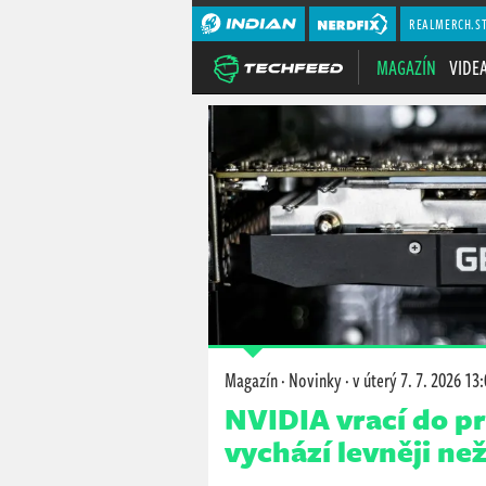
REALMERCH.S
MAGAZÍN
VIDE
Magazín
·
Novinky
·
v úterý
7. 7. 2026 13
NVIDIA vrací do p
vychází levněji ne