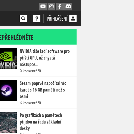
PŘIHLÁŠENÍ
EPŘEHLÉDNĚTE
NVIDIA tiše ladí software pro
příští GPU, už chystá
nástupce…
0 komentářů
Steam poprvé napočítal víc
karet s 16 GB paměti než s
osmi
6 komentářů
Po grafikách a pamětech
přijdou na řadu základní
desky