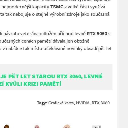
u nejmodernější kapacity
TSMC
z velké části využívá
rta tak nebojuje o stejné výrobní zdroje jako současná
li návratu veterána odložen příchod levné
RTX 5050
s
současných cenách pamětí dávala jen obtížně
u v nabídce tak místo očekávané novinky obsadí pět let
JE PĚT LET STAROU RTX 3060, LEVNÉ
Í KVŮLI KRIZI PAMĚTÍ
Tagy:
Grafická karta
,
NVIDIA
,
RTX 3060