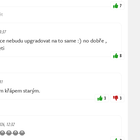
7
ět
3:37
ce nebudu upgradovat na to same :) no dobře ,
ti
8
41
ým křápem starým.
3
3
026, 12:32
ší 😂😂😂😂