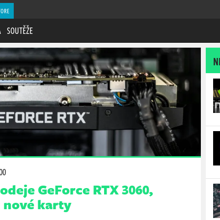
TORE
A
SOUTĚŽE
N
:00
rodeje GeForce RTX 3060,
ž nové karty