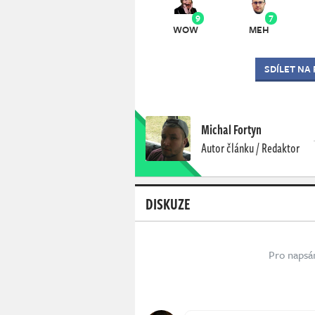
9
7
WOW
MEH
SDÍLET NA
Michal Fortyn
Autor článku / Redaktor
DISKUZE
Pro napsá