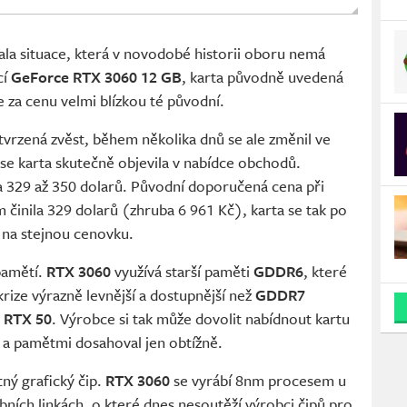
tala situace, která v novodobé historii oboru nemá
cí
GeForce RTX 3060 12 GB
, karta původně uvedená
 za cenu velmi blízkou té původní.
tvrzená zvěst, během několika dnů se ale změnil ve
se karta skutečně objevila v nabídce obchodů.
a 329 až 350 dolarů. Původní doporučená cena při
 činila 329 dolarů (zhruba 6 961 Kč), karta se tak po
y na stejnou cenovku.
pamětí.
RTX 3060
využívá starší paměti
GDDR6
, které
ize výrazně levnější a dostupnější než
GDDR7
y
RTX 50
. Výrobce si tak může dovolit nabídnout kartu
y a pamětmi dosahoval jen obtížně.
tný grafický čip.
RTX 3060
se vyrábí 8nm procesem u
obních linkách, o které dnes nesoutěží výrobci čipů pro