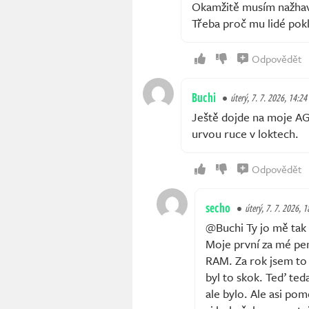
Okamžitě musím nažhavit
Třeba proč mu lidé poklá
Odpovědět
Buchi
úterý, 7. 7. 2026, 14:24
Ještě dojde na moje AGP
urvou ruce v loktech.
Odpovědět
secho
úterý, 7. 7. 2026, 1
@Buchi Ty jo mě tak 
Moje první za mé pe
RAM. Za rok jsem to
byl to skok. Teď ted
ale bylo. Ale asi p