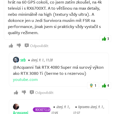
hrát na 60 GPS cokoli, co jsem zatím zkoušel, na 4k
televizi i s RX6700XT. A to většinou na max detaily,
nebo minimálně na high (textury vždy ultra). A
dokonce jen u Jedi Survivora musím mít FSR na
performance, jinak jsem si prakticky vždy vystačil s
quality režimem.
3
Odpovědět
seb
úterý, 9. 1., 11:20
@Acquanni Tak RTX 4080 Super má surový výkon
ako RTX 3080 Ti (berme to s rezervou)
youtube.com
1
4
Odpovědět
úterý, 9. 1.,
Upraveno
úterý, 9. 1.,
ROCKETCLUB
Acquanni
12:05
12:37