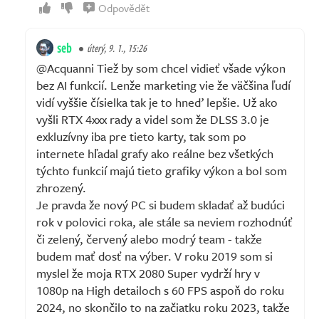
Odpovědět
seb
úterý, 9. 1., 15:26
@Acquanni Tiež by som chcel vidieť všade výkon
bez AI funkcií. Lenže marketing vie že väčšina ľudí
vidí vyššie čísielka tak je to hneď lepšie. Už ako
vyšli RTX 4xxx rady a videl som že DLSS 3.0 je
exkluzívny iba pre tieto karty, tak som po
internete hľadal grafy ako reálne bez všetkých
týchto funkcií majú tieto grafiky výkon a bol som
zhrozený.
Je pravda že nový PC si budem skladať až budúci
rok v polovici roka, ale stále sa neviem rozhodnúť
či zelený, červený alebo modrý team - takže
budem mať dosť na výber. V roku 2019 som si
myslel že moja RTX 2080 Super vydrží hry v
1080p na High detailoch s 60 FPS aspoň do roku
2024, no skončilo to na začiatku roku 2023, takže