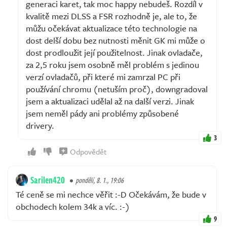
generaci karet, tak moc happy nebudeš. Rozdíl v
kvalitě mezi DLSS a FSR rozhodně je, ale to, že
můžu očekávat aktualizace této technologie na
dost delší dobu bez nutnosti měnit GK mi může o
dost prodloužit její použitelnost. Jinak ovladače,
za 2,5 roku jsem osobně měl problém s jedinou
verzí ovladačů, při které mi zamrzal PC při
používání chromu (netuším proč), downgradoval
jsem a aktualizaci udělal až na další verzi. Jinak
jsem neměl pády ani problémy způsobené
drivery.
3
Odpovědět
Sarilen420
pondělí, 8. 1., 19:06
Té ceně se mi nechce věřit :-D Očekávám, že bude v
obchodech kolem 34k a víc. :-)
9