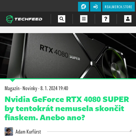
REALMERCH.STORE
Magazín
Videa
Soutěže
Magazín
·
Novinky
·
8. 1. 2024 19:40
Nvidia GeForce RTX 4080 SUPER
by tentokrát nemusela skončit
fiaskem. Anebo ano?
Adam Kurfürst