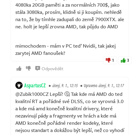
4080ka 20GB paměti a za normálních 700$, jako
stála 3080ka, prosím, klidně si ji koupím. nehledě
na to, že by tímhle zadupali do země 7900XTX. ale
ne. holt je lepší zrovna AMD, tak půjdu do AMD
mimochodem - mám v PC teď Nvidii, tak jakej
zarytej AMD fanoušek?
1
3
Odpovědět
AspartusCZ
úterý, 9. 1., 12:15
Upraveno
úterý, 9. 1., 12:17
@Zubik1000CZ Lepší? 🤔 Tak kde má AMD do ted
kvalitní RT a pořádné své DLSS, co se vyrovná 3.0
a kde má amd konečně kvalitní drivery, které
nezavinují pády a fragmenty ve hrách a kde má
AMD konečně pořádné render kodeky, které
nejsou standart a dokážou být lepší, než co vyhodí