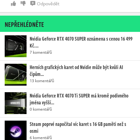
Odpovědět
NEPŘEHLÉDNĚTE
Nvidia GeForce RTX 4070 SUPER oznámena s cenou 16 499
Kč.…
7 komentářů
Herních grafických karet od Nvidie může být kvůli AI
čipům…
13 komentářů
Nvidia GeForce RTX 4070 Ti SUPER má kromě podivného
jména vyšší…
0 komentářů
Steam poprvé napočítal víc karet s 16 GB paměti než s
osmi
6 komentářů