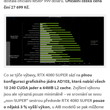
dostala oficiální MSRP 999 dolarů.
Oficiální česká cena
činí 27 699 Kč.
Co se týče výbavy, RTX 4080 SUPER sází na
plnou
konfiguraci grafického jádra AD103, která nabízí všech
10 240 CUDA jader a 64MB L2 cache
. Zvýšení výkonu
jsou ale výrazná pouze minimálně – ve srovnání se svou
„non-SUPER“ sestrou předvede RTX 4080 SUPER
pouze
o nějaká 3 % vyšší výkon
, u AIB modelů se pak můžeme