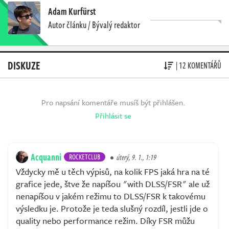
Adam Kurfürst
Autor článku / Bývalý redaktor
DISKUZE
| 12 KOMENTÁŘŮ
Pro napsání komentáře musíš být přihlášen.
Přihlásit se
Acquanni
ROCKETCLUB
úterý, 9. 1., 1:19
Vždycky mě u těch výpisů, na kolik FPS jaká hra na té
grafice jede, štve že napíšou "with DLSS/FSR" ale už
nenapíšou v jakém režimu to DLSS/FSR k takovému
výsledku je. Protože je teda slušný rozdíl, jestli jde o
quality nebo performance režim. Díky FSR můžu