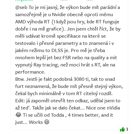
@seb To je mi jasný, že výkon bude mít parádní a
samozřejmě je u Nvidie obecně oproti mému
AMD výhoda RT (I když jsou hry, kde RT funguje
dobře i na mě grafice). Jen jsem chtěl říct, že by
měli udávat kromě specifikace na které se
testovalo i přesné parametry a to znamená i v
jakém režimu to DLSS je. Pro mě je třeba
mnohem lepší jet bez FSR nebo na quality a mit
vypnutý Ray tracing, než moci hrát s RT, ale na
performance.
Btw. Jestli je fakt podobná 3080 ti, tak to snad
furt neznamená, že bude mít přesně stejný výkon,
čekal bych minimálně v tom RT citelný rozdíl.
Edit: já zapoměl otevřít ten odkaz, udělal jsem to
až teď. Takže jak se dalo čekat... Nice one nVidia
😂 Ti se učili od Todda , 4 times better, and it
just... Works 😆
3