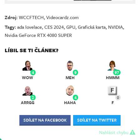
Zdroj:
WCCFTECH
,
Videocardz.com
Tagy:
ada lovelace
,
CES 2024
,
GPU
,
Grafická karta
,
NVIDIA
,
Nvidia GeForce RTX 4080 SUPER
LÍBIL SE TI ČLÁNEK?
4
9
97
WOW
MEH
HMMM
2
4
0
ARRGG
HAHA
F
SDÍLET NA FACEBOOK
SDÍLET NA TWITTER
Nahlásit chybu