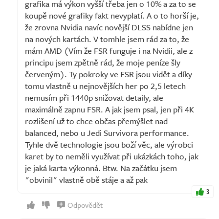
grafika má výkon vyšší třeba jen o 10% a za to se
koupě nové grafiky fakt nevyplatí. A o to horší je,
že zrovna Nvidia navíc novější DLSS nabídne jen
na nových kartách. V tomhle jsem rád za to, že
mám AMD (Vím že FSR funguje i na Nvidii, ale z
principu jsem zpětně rád, že moje peníze šly
červeným). Ty pokroky ve FSR jsou vidět a díky
tomu vlastně u nejnovějších her po 2,5 letech
nemusím při 1440p snižovat detaily, ale
maximálně zapnu FSR. A jak jsem psal, jen při 4K
rozlišení už to chce občas přemýšlet nad
balanced, nebo u Jedi Survivora performance.
Tyhle dvě technologie jsou boží věc, ale výrobci
karet by to neměli využívat při ukázkách toho, jak
je jaká karta výkonná. Btw. Na začátku jsem
"obvinil" vlastně obě stáje a až pak
3
Odpovědět