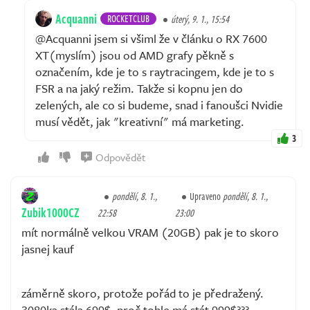
Acquanni
ROCKETCLUB
úterý, 9. 1., 15:54
@Acquanni jsem si všiml že v článku o RX 7600
XT(myslím) jsou od AMD grafy pěkně s
označením, kde je to s raytracingem, kde je to s
FSR a na jaký režim. Takže si kopnu jen do
zelených, ale co si budeme, snad i fanoušci Nvidie
musí vědět, jak "kreativní" má marketing.
3
Odpovědět
pondělí, 8. 1.,
Upraveno
pondělí, 8. 1.,
Zubik1000CZ
22:58
23:00
mít normálně velkou VRAM (20GB) pak je to skoro
jasnej kauf
záměrně skoro, protože pořád to je předražený.
3080ka stála 699$, proč tohle má stát 999$???