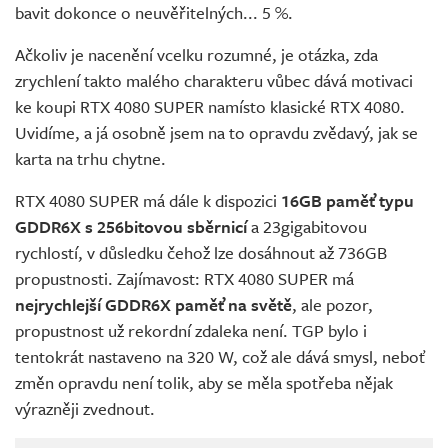
bavit dokonce o neuvěřitelných... 5 %.
Ačkoliv je nacenění vcelku rozumné, je otázka, zda
zrychlení takto malého charakteru vůbec dává motivaci
ke koupi RTX 4080 SUPER namísto klasické RTX 4080.
Uvidíme, a já osobně jsem na to opravdu zvědavý, jak se
karta na trhu chytne.
RTX 4080 SUPER má dále k dispozici
16GB paměť typu
GDDR6X s 256bitovou sběrnicí
a 23gigabitovou
rychlostí, v důsledku čehož lze dosáhnout až 736GB
propustnosti. Zajímavost: RTX 4080 SUPER má
nejrychlejší GDDR6X paměť na světě
, ale pozor,
propustnost už rekordní zdaleka není. TGP bylo i
tentokrát nastaveno na 320 W, což ale dává smysl, neboť
změn opravdu není tolik, aby se měla spotřeba nějak
výrazněji zvednout.