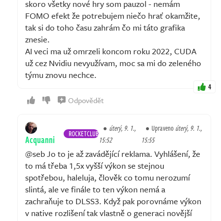
skoro všetky nové hry som pauzol - nemám
FOMO efekt že potrebujem niečo hrať okamžite,
tak si do toho času zahrám čo mi táto grafika
znesie.
AI veci ma už omrzeli koncom roku 2022, CUDA
už cez Nvidiu nevyužívam, moc sa mi do zeleného
týmu znovu nechce.
4
Odpovědět
úterý, 9. 1.,
Upraveno
úterý, 9. 1.,
ROCKETCLUB
Acquanni
15:52
15:55
@seb Jo to je až zavádějící reklama. Vyhlášení, že
to má třeba 1,5x vyšší výkon se stejnou
spotřebou, haleluja, člověk co tomu nerozumí
slintá, ale ve finále to ten výkon nemá a
zachraňuje to DLSS3. Když pak porovnáme výkon
v native rozlišení tak vlastně o generaci novější