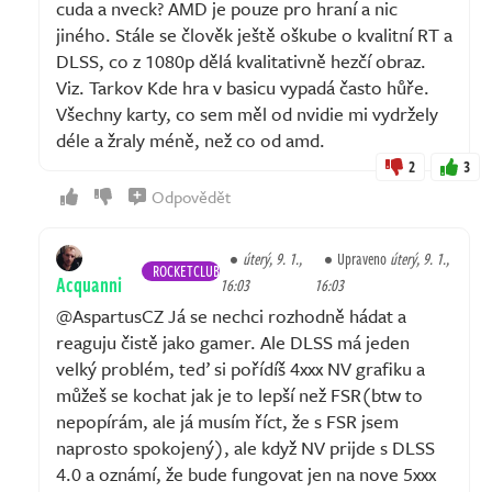
cuda a nveck? AMD je pouze pro hraní a nic
jiného. Stále se člověk ještě oškube o kvalitní RT a
DLSS, co z 1080p dělá kvalitativně hezčí obraz.
Viz. Tarkov Kde hra v basicu vypadá často hůře.
Všechny karty, co sem měl od nvidie mi vydržely
déle a žraly méně, než co od amd.
2
3
Odpovědět
úterý, 9. 1.,
Upraveno
úterý, 9. 1.,
ROCKETCLUB
Acquanni
16:03
16:03
@AspartusCZ Já se nechci rozhodně hádat a
reaguju čistě jako gamer. Ale DLSS má jeden
velký problém, teď si pořídíš 4xxx NV grafiku a
můžeš se kochat jak je to lepší než FSR(btw to
nepopírám, ale já musím říct, že s FSR jsem
naprosto spokojený), ale když NV prijde s DLSS
4.0 a oznámí, že bude fungovat jen na nove 5xxx