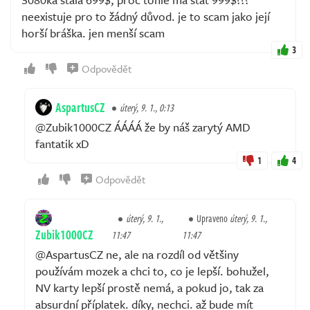
neexistuje pro to žádný důvod. je to scam jako její
horší bráška. jen menší scam
3
Odpovědět
AspartusCZ
úterý, 9. 1., 0:13
@Zubik1000CZ ÁÁÁÁ že by náš zarytý AMD
fantatik xD
1
4
Odpovědět
úterý, 9. 1.,
Upraveno
úterý, 9. 1.,
Zubik1000CZ
11:47
11:47
@AspartusCZ ne, ale na rozdíl od většiny
používám mozek a chci to, co je lepší. bohužel,
NV karty lepší prostě nemá, a pokud jo, tak za
absurdní příplatek. díky, nechci. až bude mít