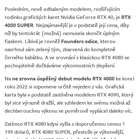
Posledním, nově odhaleným modelem, rozšiřujícím
rodinku grafických karet Nvidia GeForce RTX 40, je
RTX
4080 SUPER
. Nejzajímavější je v podstatě její cena, díky
níž by tentokrát (možná) nemusela skončit úplným
fiaskem. Líbivá je rovněž
Founders edice
, kterou
navrhnul sám zelený tým, zbarvená do kompletně
černého kabátku. A ve srovnání s klasickou RTX 4080 se
pochopitelně dočkáváme výkonnostních zlepšení.
Na
ne zrovna úspěšný debut modelu RTX 4080
ke konci
roku 2022 si vzpomene určitě nejeden z vás. Grafická
karta byla v podstatě zastíněna modelem RTX 4090, který
byl sice výrazně dražší, ale vzhledem ke svému možná až
dechberoucímu výkonu se poměrově vyplácel daleko víc.
Zatímco RTX 4080 kdysi vyšla s doporučenou cenou 1
199 dolarů, RTX 4080 SUPER, přestože je výkonnější,