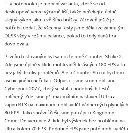
Ti v notebooku je mobilní varianta, které se od
desktopové verze výrazně liší, takže nečekejte úplně
stejný výkon jako u většího brášky. Zároveň ještě je
potřeba dodat, že všechny testy jsme dělali ze zapnutým
DLSS vždy v režimu balance, pokud to tedy daná hra
dovolovala.
Prvním testovaným byl samozřejmně Counter-Strike 2.
Zde jsme úplně v klidu mohli vidět krásných 180 FPS a to
bez jakýchkoliv problémů. Ale u Counter Striku bychom
asi nic jiného nečekali. Odpustit jsme si nemohli ani
Cyberpunk 2077, který se stal u podobných testů
oblíbený. Zde jsme při maximálním nastavení Ultra a
zapnu RTX na maximum mohli vidět nádherných plynulých
80 FPS. Jako správní češi jsme potrápili i Kingdome
Come: Deliverence 2, kde byl výsledek bez problému na
Ultra kolem 70 FPS. Podobné FPS jsme poté mohli vidět i