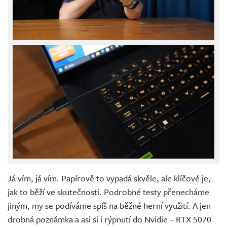
Já vím, já vím. Papírově to vypadá skvěle, ale klíčové je,
jak to běží ve skutečnosti. Podrobné testy přenecháme
jiným, my se podíváme spíš na běžné herní využití. A jen
drobná poznámka a asi si i rýpnutí do Nvidie – RTX 5070