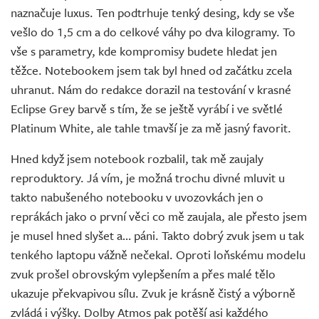
naznačuje luxus. Ten podtrhuje tenký desing, kdy se vše
vešlo do 1,5 cm a do celkové váhy po dva kilogramy. To
vše s parametry, kde kompromisy budete hledat jen
těžce. Notebookem jsem tak byl hned od začátku zcela
uhranut. Nám do redakce dorazil na testování v krasné
Eclipse Grey barvě s tím, že se ještě vyrábí i ve světlé
Platinum White, ale tahle tmavší je za mě jasný favorit.
Hned když jsem notebook rozbalil, tak mě zaujaly
reproduktory. Já vím, je možná trochu divné mluvit u
takto nabušeného notebooku v uvozovkách jen o
reprákách jako o první věci co mě zaujala, ale přesto jsem
je musel hned slyšet a… páni. Takto dobrý zvuk jsem u tak
tenkého laptopu vážně nečekal. Oproti loňskému modelu
zvuk prošel obrovským vylepšením a přes malé tělo
ukazuje překvapivou sílu. Zvuk je krásně čistý a výborně
zvládá i výšky. Dolby Atmos pak potěší asi každého