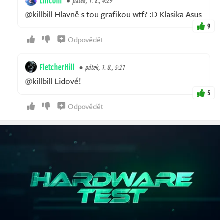
pátek, 1. 8., 4:29
@killbill Hlavně s tou grafikou wtf? :D Klasika Asus
9
Odpovědět
FletcherHill
pátek, 1. 8., 5:21
@killbill Lidové!
5
Odpovědět