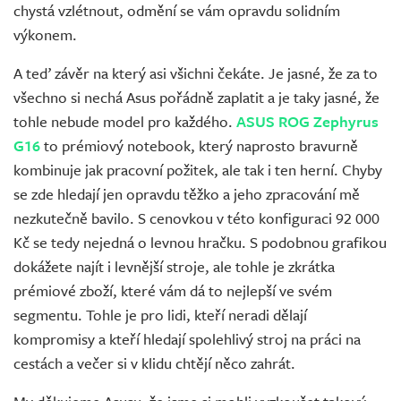
chystá vzlétnout, odmění se vám opravdu solidním
výkonem.
A teď závěr na který asi všichni čekáte. Je jasné, že za to
všechno si nechá Asus pořádně zaplatit a je taky jasné, že
tohle nebude model pro každého.
ASUS ROG Zephyrus
G16
to prémiový notebook, který naprosto bravurně
kombinuje jak pracovní požitek, ale tak i ten herní. Chyby
se zde hledají jen opravdu těžko a jeho zpracování mě
nezkutečně bavilo. S cenovkou v této konfiguraci 92 000
Kč se tedy nejedná o levnou hračku. S podobnou grafikou
dokážete najít i levnější stroje, ale tohle je zkrátka
prémiové zboží, které vám dá to nejlepší ve svém
segmentu. Tohle je pro lidi, kteří neradi dělají
kompromisy a kteří hledají spolehlivý stroj na práci na
cestách a večer si v klidu chtějí něco zahrát.