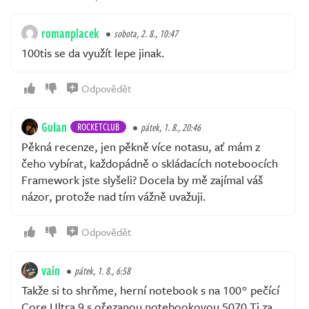
romanplacek
sobota, 2. 8., 10:47
100tis se da využít lepe jinak.
Odpovědět
Gulan
ROCKETCLUB
pátek, 1. 8., 20:46
Pěkná recenze, jen pěkně více notasu, ať mám z
čeho vybírat, každopádně o skládacích noteboocích
Framework jste slyšeli? Docela by mě zajímal váš
názor, protože nad tím vážně uvažuji.
Odpovědět
vain
pátek, 1. 8., 6:58
Takže si to shrňme, herní notebook s na 100° pečící
Core Ultra 9 s ořezanou notebookovou 5070 Ti za