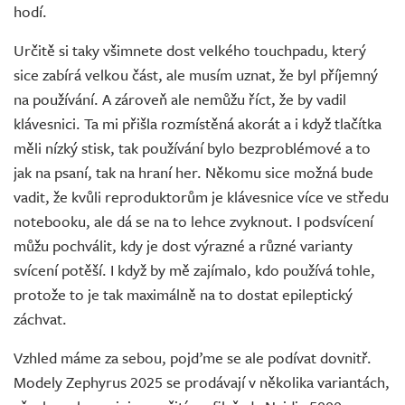
hodí.
Určitě si taky všimnete dost velkého touchpadu, který
sice zabírá velkou část, ale musím uznat, že byl příjemný
na používání. A zároveň ale nemůžu říct, že by vadil
klávesnici. Ta mi přišla rozmístěná akorát a i když tlačítka
měli nízký stisk, tak používání bylo bezproblémové a to
jak na psaní, tak na hraní her. Někomu sice možná bude
vadit, že kvůli reproduktorům je klávesnice více ve středu
notebooku, ale dá se na to lehce zvyknout. I podsvícení
můžu pochválit, kdy je dost výrazné a různé varianty
svícení potěší. I když by mě zajímalo, kdo používá tohle,
protože to je tak maximálně na to dostat epileptický
záchvat.
Vzhled máme za sebou, pojďme se ale podívat dovnitř.
Modely Zephyrus 2025 se prodávají v několika variantách,