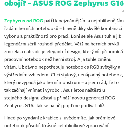
obojí? - ASUS ROG Zephyrus G16
Zephyrus od ROG
patří k nejznámějším a nejoblíbenějším
řadám herních notebooků – hlavně díky skvělé kombinaci
výkonu a praktičnosti pro práci. Loni se ale Asus tuhle již
legendární sérii rozhodl předělat. Většina herních prvků
zmizela a nahradil je elegantní design, který víc připomíná
pracovní notebook než herní stroj. A já tuhle změnu
vítám. Už dávno nepotřebuju notebook s RGB světýlky a
výstředním vzhledem. Chci stylový, nenápadný notebook,
který nevypadá jako herní monstrum – a jsem rád, že to
tak začínají vnímat i výrobci. Asus letos naštěstí u
stejného designu zůstal a přináší novou generaci ROG
Zephyrus G16. Tak se na něj pojďme podívat blíž.
Hned po vyndání z krabice si uvědomíte, jak prémiově
notebook působí. Krásné celohliníkové zpracování