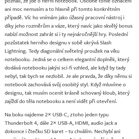
poznali, že jde o herní notebook. Osobně tohle označení
ani moc nemusím a to hlavně při tomto konkrétním
případě. Víc ho vnímám jako úžasný pracovní nástroj i
díky jeho rozměrům a váze, který navíc jako skvělý bonus
nabízí možnost zahrát si i ty nejnáročnější hry. Poslední
pozůstatek herního designu v sobě ukrývá Slash
Lightning. Tedy diagonální světelný proužek na víku
notebooku. Jedná se o celkem elegantní doplněk, který
dodává notebooku jakýsi sci-fi vzhled, ale když by tady
nebyl, tak bych se nezlobil. Je ale pravda, že díky němu si
notebook zachovává svůj osobitý styl. Když mluvíme o
designu, tak musím ocenit krásně schovaný kloub, který
zajíždí do těla notebooku a není vidět při otevření.
Na boku najdeme 2× USB-C, z toho jeden typu
Thunderbolt 4, dále 2× USB-A, HDMI, audio jack a
dokonce i čtečku SD karet – tu chválím. Nechybí ani