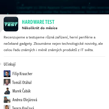
HARDWARE TEST
Několikrát do měsíce
Recenzujeme a testujeme různá zařízení, herní periférie a
nečekané gadgety. Zkoumáme nejen technologické novinky, ale
celou řadu známých i méně známých produktů z IT světa.
Učinkují
Filip Kraucher
Tomáš Otáhal
Marek Čabák
Andrea Olejárová
Tereza Krečová