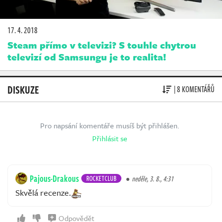
17. 4. 2018
Steam přímo v televizi? S touhle chytrou
televizí od Samsungu je to realita!
DISKUZE
| 8 KOMENTÁŘŮ
Pro napsání komentáře musíš být přihlášen.
Přihlásit se
Pajous-Drakous
ROCKETCLUB
neděle, 3. 8., 4:31
Skvělá recenze.
Odpovědět