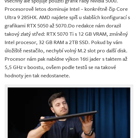
všechny ale spojuje použití grafik řady Nvidia 5000.
Procesorově letos dominuje Intel – konkrétně čip Core
Ultra 9 285HX. AMD najdete spíš u slabších konfigurací s
grafikami RTX 5050 až 5070.Do redakce nám dorazil
takový zlatý střed: RTX 5070 Ti s 12 GB VRAM, zmíněný
Intel procesor, 32 GB RAM a 2TB SSD. Pokud by vám
úložiště nestačilo, nechybí volný M.2 slot pro další disk.
Procesor nám pak nabídne výkon 16ti jader s taktem až
5,5 GHz v boostu, ovšem podle testů se na takové
hodnoty jen tak nedostanete.