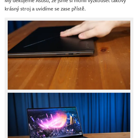
My děkujeme Asusu, že jsme si mohli vyzkoušet takový
krásný stroj a uvidíme se zase přístě.