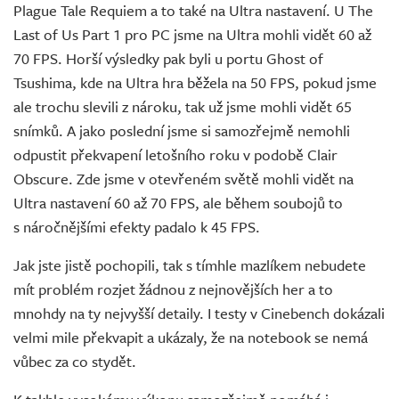
Plague Tale Requiem a to také na Ultra nastavení. U The
Last of Us Part 1 pro PC jsme na Ultra mohli vidět 60 až
70 FPS. Horší výsledky pak byli u portu Ghost of
Tsushima, kde na Ultra hra běžela na 50 FPS, pokud jsme
ale trochu slevili z nároku, tak už jsme mohli vidět 65
snímků. A jako poslední jsme si samozřejmě nemohli
odpustit překvapení letošního roku v podobě Clair
Obscure. Zde jsme v otevřeném světě mohli vidět na
Ultra nastavení 60 až 70 FPS, ale během soubojů to
s náročnějšími efekty padalo k 45 FPS.
Jak jste jistě pochopili, tak s tímhle mazlíkem nebudete
mít problém rozjet žádnou z nejnovějších her a to
mnohdy na ty nejvyšší detaily. I testy v Cinebench dokázali
velmi mile překvapit a ukázaly, že na notebook se nemá
vůbec za co stydět.