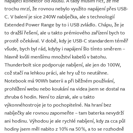
napájecí konektor od Asusu. A tady musím říct, že mě
trochu mrzí, že rovnou nebylo využito napájení přes USB-
C. V balení je sice 240W nabíječka, ale s technologií
Extended Power Range by to i USB zvládlo. Chápu, že je
to dražší řešení, ale u takto prémiového zařízení bych to
prostě očekával. V době, kdy je USB-C standardem téměř
všude, bych byl rád, kdyby i napájení šlo tímto směrem –
hlavně kvůli menšímu množství kabelů v batohu.
Thunderbolt sice podporuje nabíjení, ale jen do 100W,
což stačí na lehkou práci, ale hry už to neutáhne.
Notebook má 90Wh baterii a při běžném používání,
prohlížení webu nebo koukání na videa jsem se dostal na
zhruba 6 hodin. Není to zázrak, ale u takto
výkonnéhostroje je to pochopitelné. Na hraní bez
nabíječky ale rovnou zapomeňte – tam baterka nevydrží
ani hodinu. Výhodou je ale rychlé nabíjení, kdy za cca půl
hodiny jsem měl nabito z 10% na 50 %, a to se rozhodně