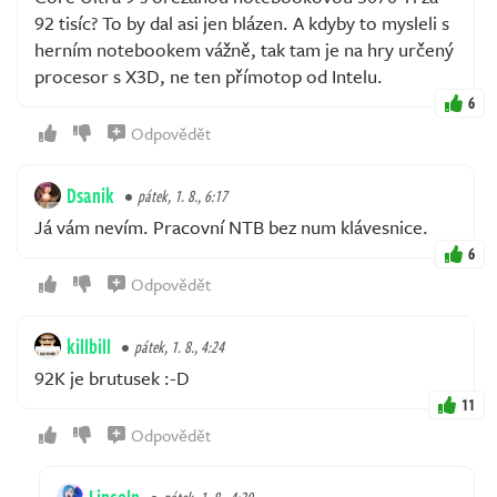
92 tisíc? To by dal asi jen blázen. A kdyby to mysleli s
herním notebookem vážně, tak tam je na hry určený
procesor s X3D, ne ten přímotop od Intelu.
6
Odpovědět
Dsanik
pátek, 1. 8., 6:17
Já vám nevím. Pracovní NTB bez num klávesnice.
6
Odpovědět
killbill
pátek, 1. 8., 4:24
92K je brutusek :-D
11
Odpovědět
Lincoln