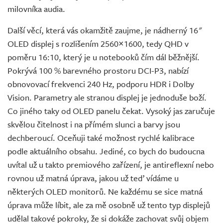
milovníka audia.
Další věcí, která vás okamžitě zaujme, je nádherný 16"
OLED displej s rozlišením 2560×1600, tedy QHD v
poměru 16:10, který je u notebooků čím dál běžnější.
Pokrývá 100 % barevného prostoru DCI-P3, nabízí
obnovovací frekvenci 240 Hz, podporu HDR i Dolby
Vision. Parametry ale stranou displej je jednoduše boží.
Co jiného taky od OLED panelu čekat. Vysoký jas zaručuje
skvělou čitelnost i na přímém slunci a barvy jsou
dechberoucí. Oceňuji také možnost rychlé kalibrace
podle aktuálního obsahu. Jediné, co bych do budoucna
uvítal už u takto premiového zařízení, je antireflexní nebo
rovnou už matná úprava, jakou už teď vídáme u
některých OLED monitorů. Ne každému se sice matná
úprava může líbit, ale za mě osobně už tento typ displejů
udělal takové pokroky, že si dokáže zachovat svůj objem