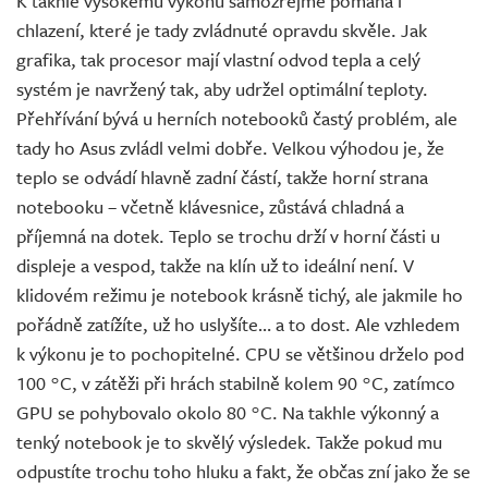
K takhle vysokému výkonu samozřejmě pomáhá i
chlazení, které je tady zvládnuté opravdu skvěle. Jak
grafika, tak procesor mají vlastní odvod tepla a celý
systém je navržený tak, aby udržel optimální teploty.
Přehřívání bývá u herních notebooků častý problém, ale
tady ho Asus zvládl velmi dobře. Velkou výhodou je, že
teplo se odvádí hlavně zadní částí, takže horní strana
notebooku – včetně klávesnice, zůstává chladná a
příjemná na dotek. Teplo se trochu drží v horní části u
displeje a vespod, takže na klín už to ideální není. V
klidovém režimu je notebook krásně tichý, ale jakmile ho
pořádně zatížíte, už ho uslyšíte… a to dost. Ale vzhledem
k výkonu je to pochopitelné. CPU se většinou drželo pod
100 °C, v zátěži při hrách stabilně kolem 90 °C, zatímco
GPU se pohybovalo okolo 80 °C. Na takhle výkonný a
tenký notebook je to skvělý výsledek. Takže pokud mu
odpustíte trochu toho hluku a fakt, že občas zní jako že se