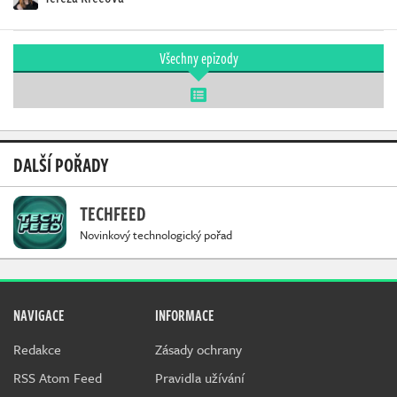
Všechny epizody
DALŠÍ POŘADY
TECHFEED
Novinkový technologický pořad
NAVIGACE
INFORMACE
Redakce
Zásady ochrany
RSS Atom Feed
Pravidla užívání