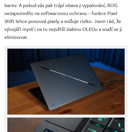
barev. A pokud vás pak trápí obava z vypalování, ROG
nezapomnělo na softwarovou ochranu – funkce Pixel
Shift lehce posouvá pixely a snižuje riziko. Jsem rád, že
vývojáři myslí i na tu největší slabinu OLEDu a snaží se ji
eliminovat.