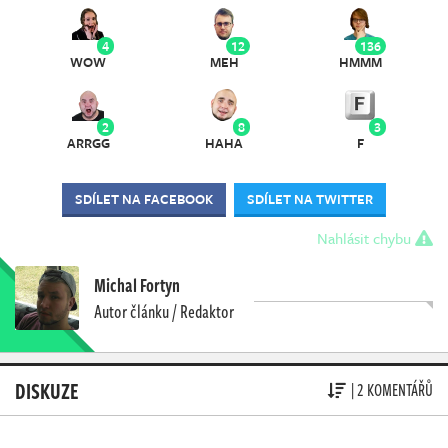
4
12
136
WOW
MEH
HMMM
2
8
3
ARRGG
HAHA
F
SDÍLET NA FACEBOOK
SDÍLET NA TWITTER
Nahlásit chybu
Michal Fortyn
Autor článku / Redaktor
DISKUZE
| 2 KOMENTÁŘŮ