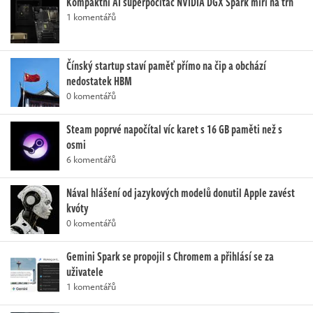
Kompaktní AI superpočítač NVIDIA DGX Spark míří na trh
1 komentářů
Čínský startup staví paměť přímo na čip a obchází
nedostatek HBM
0 komentářů
Steam poprvé napočítal víc karet s 16 GB paměti než s
osmi
6 komentářů
Nával hlášení od jazykových modelů donutil Apple zavést
kvóty
0 komentářů
Gemini Spark se propojil s Chromem a přihlásí se za
uživatele
1 komentářů