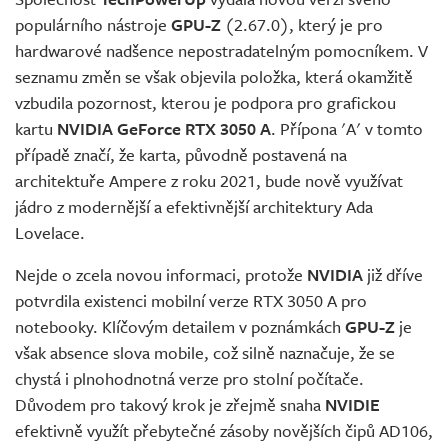
populárního nástroje
GPU-Z
(2.67.0), který je pro
hardwarové nadšence nepostradatelným pomocníkem. V
seznamu změn se však objevila položka, která okamžitě
vzbudila pozornost, kterou je podpora pro grafickou
kartu
NVIDIA GeForce RTX 3050 A
. Přípona 'A' v tomto
případě značí, že karta, původně postavená na
architektuře Ampere z roku 2021, bude nově využívat
jádro z modernější a efektivnější architektury Ada
Lovelace.
Nejde o zcela novou informaci, protože
NVIDIA
již dříve
potvrdila existenci mobilní verze RTX 3050 A pro
notebooky. Klíčovým detailem v poznámkách
GPU-Z
je
však absence slova mobile, což silně naznačuje, že se
chystá i plnohodnotná verze pro stolní počítače.
Důvodem pro takový krok je zřejmě snaha
NVIDIE
efektivně využít přebytečné zásoby novějších čipů AD106,