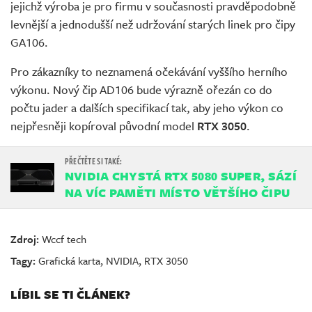
jejichž výroba je pro firmu v současnosti pravděpodobně
levnější a jednodušší než udržování starých linek pro čipy
GA106.
Pro zákazníky to neznamená očekávání vyššího herního
výkonu. Nový čip AD106 bude výrazně ořezán co do
počtu jader a dalších specifikací tak, aby jeho výkon co
nejpřesněji kopíroval původní model
RTX 3050
.
NVIDIA CHYSTÁ RTX 5080 SUPER, SÁZÍ
NA VÍC PAMĚTI MÍSTO VĚTŠÍHO ČIPU
Zdroj:
Wccf tech
Tagy:
Grafická karta
,
NVIDIA
,
RTX 3050
LÍBIL SE TI ČLÁNEK?