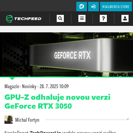
REALMERCH.STORE
Magazín
Videa
Soutěže
Magazín
·
Novinky
·
28. 7. 2025 10:09
GPU-Z odhaluje novou verzi
GeForce RTX 3050
Michal Fortyn
Společnost
TechPowerUp
vydala novou verzi svého