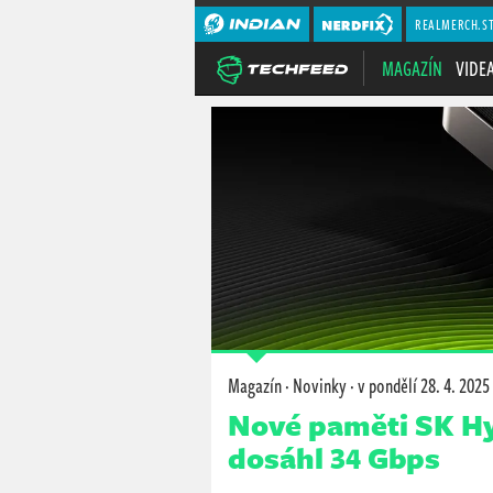
REALMERCH.S
MAGAZÍN
VIDE
Magazín
·
Novinky
·
v pondělí
28. 4. 2025
Nové paměti SK Hyn
dosáhl 34 Gbps