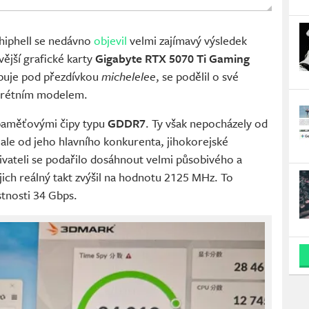
iphell se nedávno
objevil
velmi zajímavý výsledek
ější grafické karty
Gigabyte RTX 5070 Ti Gaming
tupuje pod přezdívkou
michelelee
, se podělil o své
nkrétním modelem.
 paměťovými čipy typu
GDDR7
. Ty však nepocházely od
 ale od jeho hlavního konkurenta, jihokorejské
ivateli se podařilo dosáhnout velmi působivého a
jich reálný takt zvýšil na hodnotu 2125 MHz. To
tnosti 34 Gbps.