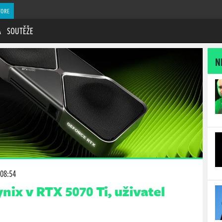
TORE
A
SOUTĚŽE
N
 08:54
ix v RTX 5070 Ti, uživatel