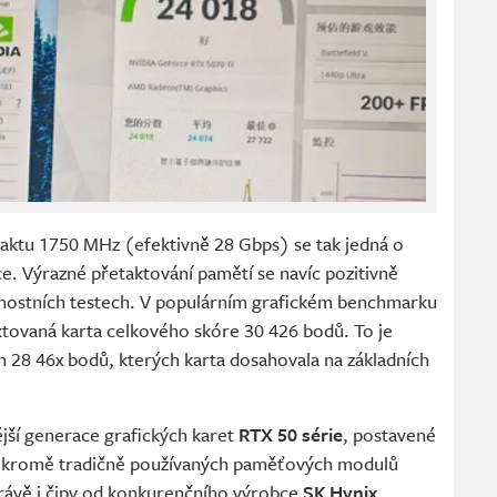
aktu 1750 MHz (efektivně 28 Gbps) se tak jedná o
ce. Výrazné přetaktování pamětí se navíc pozitivně
onnostních testech. V populárním grafickém benchmarku
tovaná karta celkového skóre 30 426 bodů. To je
h 28 46x bodů, kterých karta dosahovala na základních
jší generace grafických karet
RTX 50 série
, postavené
a kromě tradičně používaných paměťových modulů
rávě i čipy od konkurenčního výrobce
SK Hynix
.