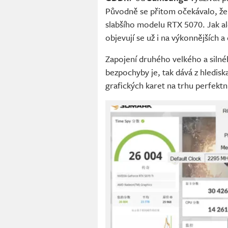
Původně se přitom očekávalo, ž
slabšího modelu RTX 5070. Jak al
objevují se už i na výkonnějších a
Zapojení druhého velkého a silné
bezpochyby je, tak dává z hlediska
grafických karet na trhu perfektn