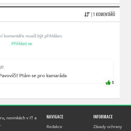
| 1 KOMENTÁŘŮ
ní komentáře musíš být přihlášen.
Přihlásit se
:31
Pavoviči? Ptám se pro kamaráda
5
NAVIGACE
INFORMACE
ru, novinkách v IT a
.
Redakce
Zásady ochrany