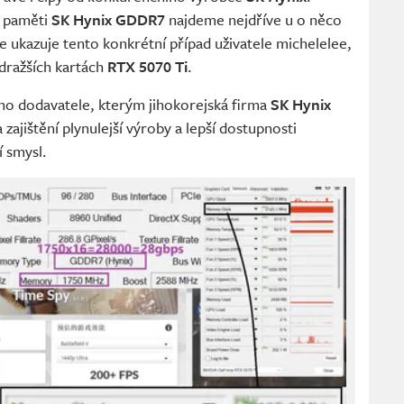
e paměti
SK Hynix GDDR7
najdeme nejdříve u o něco
e ukazuje tento konkrétní případ uživatele michelelee,
 dražších kartách
RTX 5070 Ti
.
ho dodavatele, kterým jihokorejská firma
SK Hynix
 zajištění plynulejší výroby a lepší dostupnosti
í smysl.