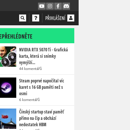
PŘIHLÁŠENÍ
EPŘEHLÉDNĚTE
NVIDIA RTX 5070 Ti - Grafická
karta, která si snímky
vymýšlí…
44 komentářů
Steam poprvé napočítal víc
karet s 16 GB paměti než s
osmi
6 komentářů
Čínský startup staví paměť
přímo na čip a obchází
nedostatek HBM