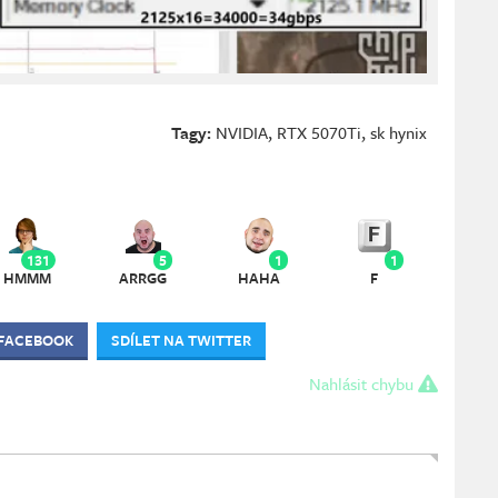
Tagy:
NVIDIA
,
RTX 5070Ti
,
sk hynix
131
5
1
1
HMMM
ARRGG
HAHA
F
 FACEBOOK
SDÍLET NA TWITTER
Nahlásit chybu