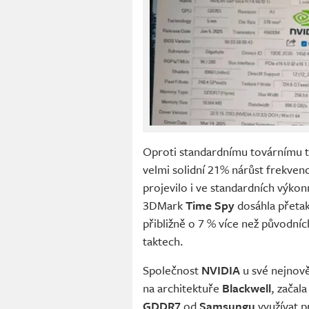
Oproti standardnímu továrnímu t
velmi solidní 21% nárůst frekven
projevilo i ve standardních výk
3DMark
Time Spy
dosáhla přetak
přibližně o 7 % více než původníc
taktech.
Společnost
NVIDIA
u své nejnově
na architektuře
Blackwell
, začal
GDDR7
od
Samsungu
využívat p