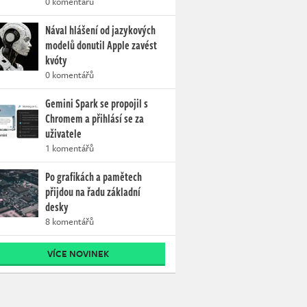
0 komentářů
Nával hlášení od jazykových
modelů donutil Apple zavést
kvóty
0 komentářů
Gemini Spark se propojil s
Chromem a přihlásí se za
uživatele
1 komentářů
Po grafikách a pamětech
přijdou na řadu základní
desky
8 komentářů
VÍCE NOVINEK