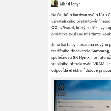
Michal Fortyn
Na čínském hardwarovém fóru Ch
uživatelského přetaktování nejnov
OC
. Uživatel, který na fóru vys
praktické zkušenosti s tímto ko
Jeho karta byla osazena novými
tradičního dodavatele
Samsung
,
společnosti
SK Hynix
. Tomuto už
stabilního přetaktování VRAM. Je
odpovídá efektivní datové propus