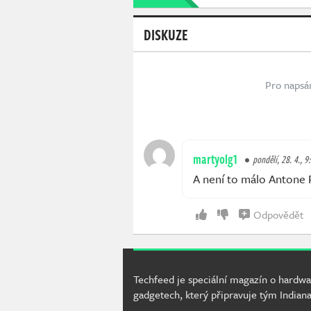
DISKUZE
Pro napsá
martyolg1
pondělí, 28. 4., 9
A není to málo Antone 
Odpovědět
Techfeed je speciální magazín o hardwa
gadgetech, který připravuje tým Indiana