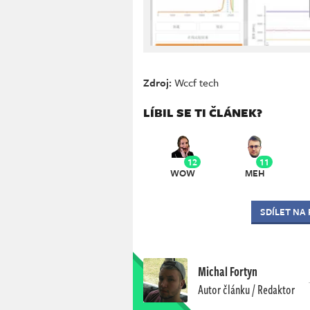
Zdroj:
Wccf tech
LÍBIL SE TI ČLÁNEK?
12
11
WOW
MEH
SDÍLET NA
Michal Fortyn
Autor článku / Redaktor