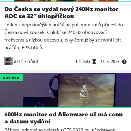
Do Česka se vydal nový 240Hz monitor
AOC se 32" úhlopříčkou
Jeden z nejznámějších hráčů na poli monitorů přinesl do
Česka nový kousek. Chlubí se 240Hz obnovovací
frekvencí a nízkou odezvou, díky čemuž by se mohl líbit
hráčům FPS titulů.
Adam Kurfürst
1 minuta
28. 3. 2023
NOVINKA
500Hz monitor od Alienware už má cenu
a datum vydání
Během lednového veletrhu CES 2023 byl představen