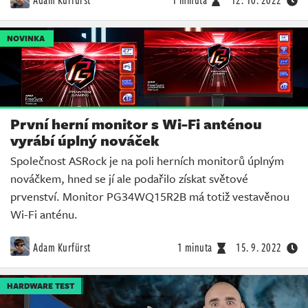
NOVINKA
První herní monitor s Wi-Fi anténou
vyrábí úplný nováček
Společnost ASRock je na poli herních monitorů úplným
nováčkem, hned se jí ale podařilo získat světové
prvenství. Monitor PG34WQ15R2B má totiž vestavěnou
Wi-Fi anténu.
Adam Kurfürst
1 minuta
15. 9. 2022
HARDWARE TEST