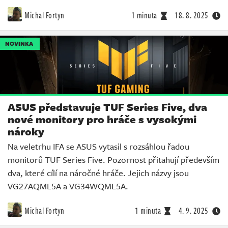
Michal Fortyn
1 minuta
18. 8. 2025
NOVINKA
ASUS představuje TUF Series Five, dva
nové monitory pro hráče s vysokými
nároky
Na veletrhu IFA se ASUS vytasil s rozsáhlou řadou
monitorů TUF Series Five. Pozornost přitahují především
dva, které cílí na náročné hráče. Jejich názvy jsou
VG27AQML5A a VG34WQML5A.
Michal Fortyn
1 minuta
4. 9. 2025