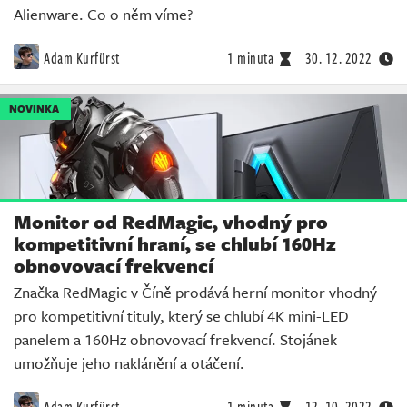
Alienware. Co o něm víme?
Adam Kurfürst
1 minuta
30. 12. 2022
NOVINKA
Monitor od RedMagic, vhodný pro
kompetitivní hraní, se chlubí 160Hz
obnovovací frekvencí
Značka RedMagic v Číně prodává herní monitor vhodný
pro kompetitivní tituly, který se chlubí 4K mini-LED
panelem a 160Hz obnovovací frekvencí. Stojánek
umožňuje jeho naklánění a otáčení.
Adam Kurfürst
1 minuta
12. 10. 2022