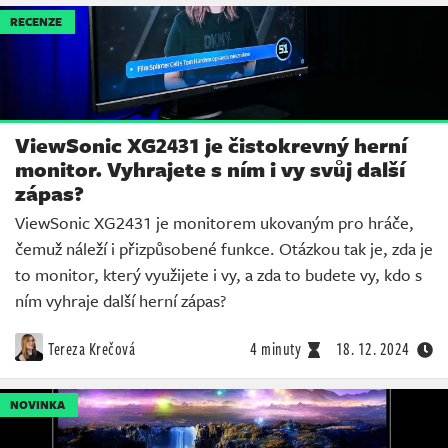
RECENZE
ViewSonic XG2431 je čistokrevný herní
monitor. Vyhrajete s ním i vy svůj další
zápas?
ViewSonic XG2431 je monitorem ukovaným pro hráče,
čemuž náleží i přizpůsobené funkce. Otázkou tak je, zda je
to monitor, který využijete i vy, a zda to budete vy, kdo s
ním vyhraje další herní zápas?
Tereza Krečová
4 minuty
18. 12. 2024
NOVINKA