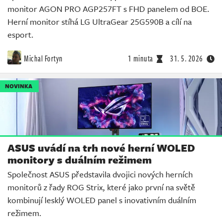
monitor AGON PRO AGP257FT s FHD panelem od BOE.
Herní monitor stíhá LG UltraGear 25G590B a cílí na
esport.
Michal Fortyn
1 minuta
31. 5. 2026
NOVINKA
ASUS uvádí na trh nové herní WOLED
monitory s duálním režimem
Společnost ASUS představila dvojici nových herních
monitorů z řady ROG Strix, které jako první na světě
kombinují lesklý WOLED panel s inovativním duálním
režimem.