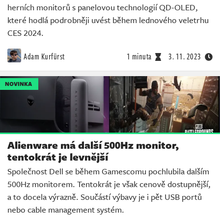
herních monitorů s panelovou technologií QD-OLED,
které hodlá podrobněji uvést během lednového veletrhu
CES 2024.
Adam Kurfürst
1 minuta
3. 11. 2023
NOVINKA
Alienware má další 500Hz monitor,
tentokrát je levnější
Společnost Dell se během Gamescomu pochlubila dalším
500Hz monitorem. Tentokrát je však cenově dostupnější,
a to docela výrazně. Součástí výbavy je i pět USB portů
nebo cable management systém.