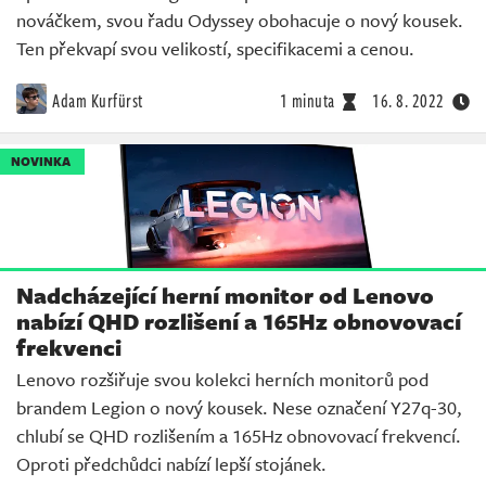
nováčkem, svou řadu Odyssey obohacuje o nový kousek.
Ten překvapí svou velikostí, specifikacemi a cenou.
Adam Kurfürst
1 minuta
16. 8. 2022
NOVINKA
Nadcházející herní monitor od Lenovo
nabízí QHD rozlišení a 165Hz obnovovací
frekvenci
Lenovo rozšiřuje svou kolekci herních monitorů pod
brandem Legion o nový kousek. Nese označení Y27q-30,
chlubí se QHD rozlišením a 165Hz obnovovací frekvencí.
Oproti předchůdci nabízí lepší stojánek.