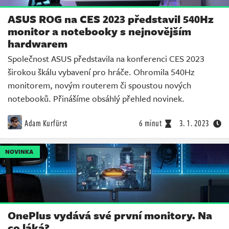
ASUS ROG na CES 2023 představil 540Hz
monitor a notebooky s nejnovějším
hardwarem
Společnost ASUS představila na konferenci CES 2023
širokou škálu vybavení pro hráče. Ohromila 540Hz
monitorem, novým routerem či spoustou nových
notebooků. Přinášíme obsáhlý přehled novinek.
Adam Kurfürst
6 minut
3. 1. 2023
NOVINKA
OnePlus vydává své první monitory. Na
co láká?