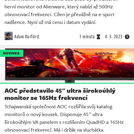
herní monitor od Alienware, který nabízí až 500Hz
obnovovací frekvenci. Cílen je převážně na e-sport
nadšence. Nyní už má cenu i datum vydání.
Adam Kurfürst
1 minuta
4. 3. 2023
NOVINKA
AOC představilo 45" ultra širokoúhlý
monitor se 165Hz frekvencí
Tchajwanská společnost AOC rozšířila svůj katalog
monitorů o nový kousek. Disponuje 45" ultra
širokoúhlým VA panelem s rozlišením QuadHD a 165Hz
obnovovací frekvencí. Má i držák na sluchátka.