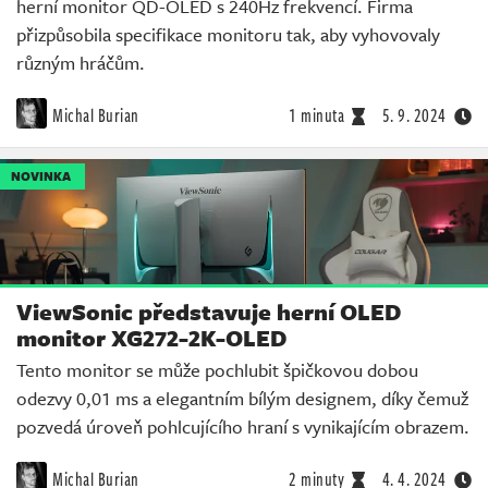
herní monitor QD-OLED s 240Hz frekvencí. Firma
přizpůsobila specifikace monitoru tak, aby vyhovovaly
různým hráčům.
Michal Burian
1 minuta
5. 9. 2024
NOVINKA
ViewSonic představuje herní OLED
monitor XG272-2K-OLED
Tento monitor se může pochlubit špičkovou dobou
odezvy 0,01 ms a elegantním bílým designem, díky čemuž
pozvedá úroveň pohlcujícího hraní s vynikajícím obrazem.
Michal Burian
2 minuty
4. 4. 2024