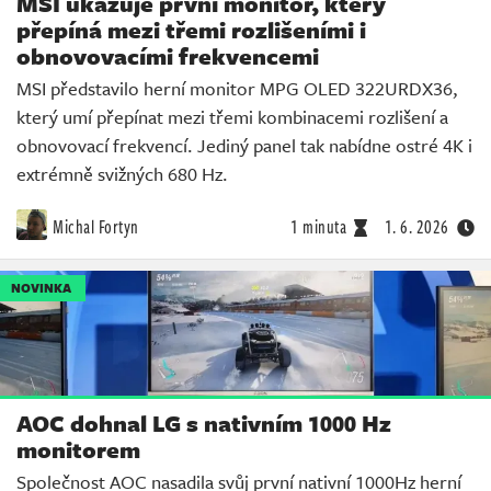
MSI ukazuje první monitor, který
přepíná mezi třemi rozlišeními i
obnovovacími frekvencemi
MSI představilo herní monitor MPG OLED 322URDX36,
který umí přepínat mezi třemi kombinacemi rozlišení a
obnovovací frekvencí. Jediný panel tak nabídne ostré 4K i
extrémně svižných 680 Hz.
Michal Fortyn
1 minuta
1. 6. 2026
NOVINKA
AOC dohnal LG s nativním 1000 Hz
monitorem
Společnost AOC nasadila svůj první nativní 1000Hz herní