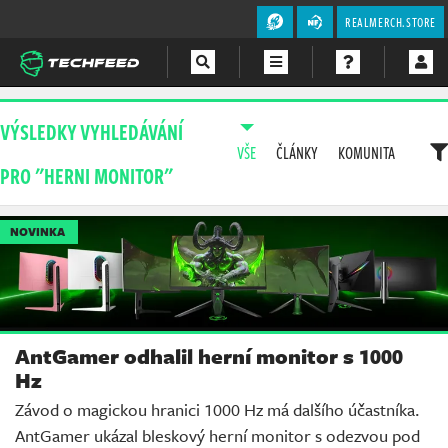
REALMERCH.STORE
Magazín
VÝSLEDKY VYHLEDÁVÁNÍ
VŠE
ČLÁNKY
KOMUNITA
Videa
PRO "HERNI MONITOR"
Soutěže
NOVINKA
AntGamer odhalil herní monitor s 1000
Hz
Závod o magickou hranici 1000 Hz má dalšího účastníka.
AntGamer ukázal bleskový herní monitor s odezvou pod