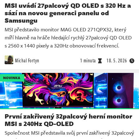
MSI uvádí 27palcový QD OLED s 320 Hz a
sází na novou generaci panelu od
Samsungu
MSI představilo monitor MAG OLED 271QPX32, který
míří hlavně na hráče hledající rychlý 27palcový QD OLED
s 2560 x 1440 pixely a 320Hz obnovovací frekvencí.
Michal Fortyn
1 minuta
18. 5. 2026
NOVINKA
První zakřivený 32palcový herní monitor
MSI s 240Hz QD-OLED
Společnost MSI představila svůj první zakřivený 32palcový