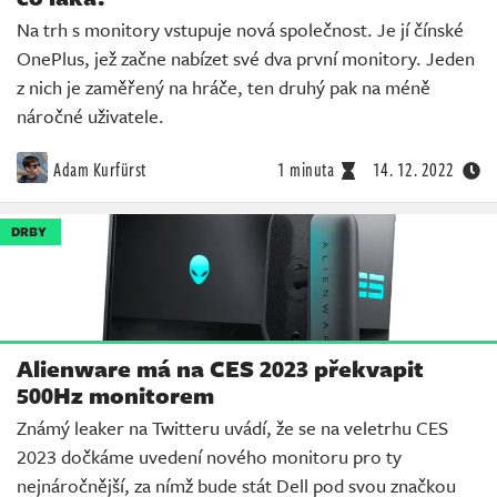
Na trh s monitory vstupuje nová společnost. Je jí čínské
OnePlus, jež začne nabízet své dva první monitory. Jeden
z nich je zaměřený na hráče, ten druhý pak na méně
náročné uživatele.
Adam Kurfürst
1 minuta
14. 12. 2022
DRBY
Alienware má na CES 2023 překvapit
500Hz monitorem
Známý leaker na Twitteru uvádí, že se na veletrhu CES
2023 dočkáme uvedení nového monitoru pro ty
nejnáročnější, za nímž bude stát Dell pod svou značkou