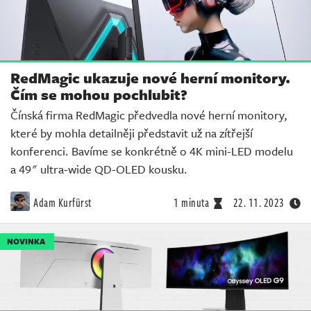
RedMagic ukazuje nové herní monitory.
Čím se mohou pochlubit?
Čínská firma RedMagic předvedla nové herní monitory,
které by mohla detailněji představit už na zítřejší
konferenci. Bavíme se konkrétně o 4K mini-LED modelu
a 49" ultra-wide QD-OLED kousku.
Adam Kurfürst
1 minuta
22. 11. 2023
NOVINKA