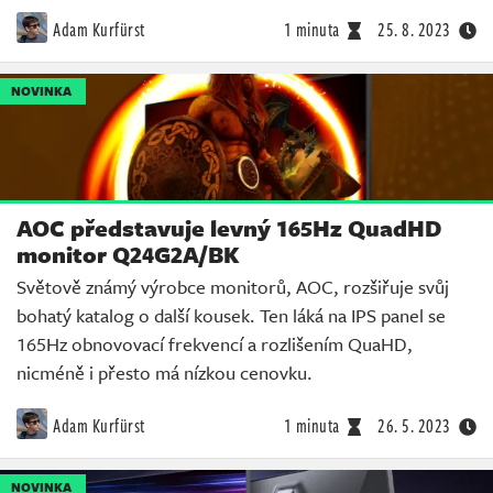
Adam Kurfürst
1 minuta
25. 8. 2023
NOVINKA
AOC představuje levný 165Hz QuadHD
monitor Q24G2A/BK
Světově známý výrobce monitorů, AOC, rozšiřuje svůj
bohatý katalog o další kousek. Ten láká na IPS panel se
165Hz obnovovací frekvencí a rozlišením QuaHD,
nicméně i přesto má nízkou cenovku.
Adam Kurfürst
1 minuta
26. 5. 2023
NOVINKA