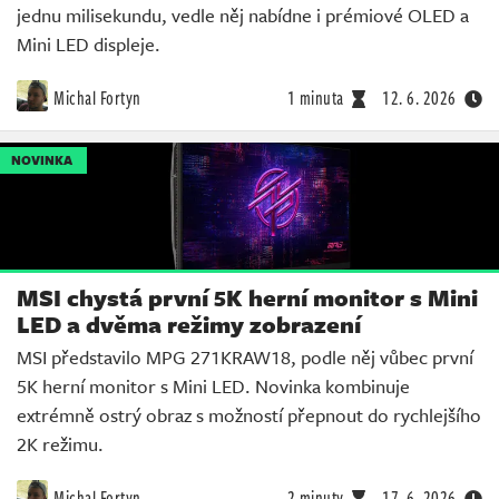
jednu milisekundu, vedle něj nabídne i prémiové OLED a
Mini LED displeje.
Michal Fortyn
1 minuta
12. 6. 2026
NOVINKA
MSI chystá první 5K herní monitor s Mini
LED a dvěma režimy zobrazení
MSI představilo MPG 271KRAW18, podle něj vůbec první
5K herní monitor s Mini LED. Novinka kombinuje
extrémně ostrý obraz s možností přepnout do rychlejšího
2K režimu.
Michal Fortyn
2 minuty
17. 6. 2026