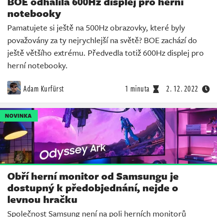
BOE odhalila 600Hz displej pro herní
notebooky
Pamatujete si ještě na 500Hz obrazovky, které byly
považovány za ty nejrychlejší na světě? BOE zachází do
ještě většího extrému. Předvedla totiž 600Hz displej pro
herní notebooky.
Adam Kurfürst
1 minuta
2. 12. 2022
NOVINKA
Obří herní monitor od Samsungu je
dostupný k předobjednání, nejde o
levnou hračku
Společnost Samsung není na poli herních monitorů