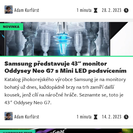
Adam Kurfürst
1 minuta
28. 2. 2023
NOVINKA
Samsung představuje 43" monitor
Oddysey Neo G7 s Mini LED podsvícením
Katalog jihokorejského výrobce Samsung je na monitory
bohatý už dnes, každopádně brzy na trh zamíří další
kousek, jenž cílí na náročné hráče. Seznamte se, toto je
43" Oddysey Neo G7.
Adam Kurfürst
1 minuta
14. 2. 2023