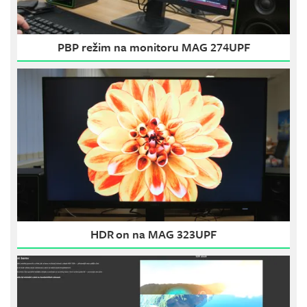
PBP režim na monitoru MAG 274UPF
HDR on na MAG 323UPF