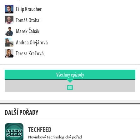
Filip Kraucher
Tomáš Otáhal
Marek Čabák
Andrea Olejárová
Tereza Krečová
Všechny epizody
DALŠÍ POŘADY
TECHFEED
Novinkový technologický pořad