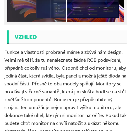
VZHLED
Funkce a vlastnosti probrané máme a zbývá nám design.
Velmi mě těší, že tu nenaleznete žádné RGB podsvícení,
případně cokoliv rušivého. Osobně chci od monitoru, aby
jediná část, která svítila, byla panel a možná ještě dioda na
spodní části. Přesně to oba modely splňují. Monitory se
prodávají v černé variantě, která jim sluší a hodí se na stůl
k většině komponentů. Bonusem je přizpůsobitelný
stojan. Ten umožňuje nejen upravit výšku monitoru, ale
dokonce také úhel, kterým si monitor natočíte. Pokud tak
budete chtít monitor na chvíli natočit a ukázat někomu
obrazovku lépe, nemusíte posouvat celý stojan, ale