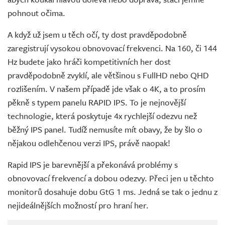
pohnout očima.
A když už jsem u těch očí, ty dost pravděpodobně
zaregistrují vysokou obnovovací frekvenci. Na 160, či 144
Hz budete jako hráči kompetitivních her dost
pravděpodobně zvyklí, ale většinou s FullHD nebo QHD
rozlišením. V našem případě jde však o 4K, a to prosím
pěkně s typem panelu RAPID IPS. To je nejnovější
technologie, která poskytuje 4x rychlejší odezvu než
běžný IPS panel. Tudíž nemusíte mít obavy, že by šlo o
nějakou odlehčenou verzi IPS, právě naopak!
Rapid IPS je barevnější a překonává problémy s
obnovovací frekvencí a dobou odezvy. Přeci jen u těchto
monitorů dosahuje dobu GtG 1 ms. Jedná se tak o jednu z
nejideálnějších možností pro hraní her.