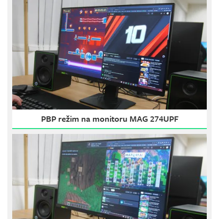
PBP režim na monitoru MAG 274UPF