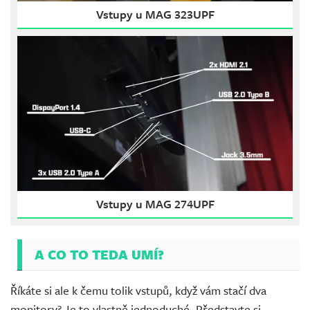
Vstupy u MAG 323UPF
Vstupy u MAG 274UPF
A CO TO TEDA UMÍ?
Říkáte si ale k čemu tolik vstupů, když vám stačí dva
monitory? Je to vlastně jednoduché. Představte si