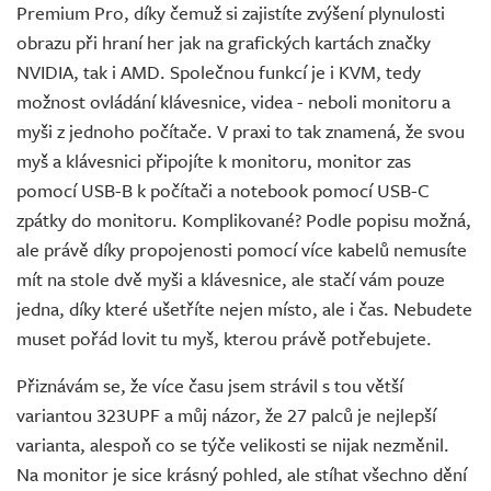
Premium Pro, díky čemuž si zajistíte zvýšení plynulosti
obrazu při hraní her jak na grafických kartách značky
NVIDIA, tak i AMD. Společnou funkcí je i KVM, tedy
možnost ovládání klávesnice, videa - neboli monitoru a
myši z jednoho počítače. V praxi to tak znamená, že svou
myš a klávesnici připojíte k monitoru, monitor zas
pomocí USB-B k počítači a notebook pomocí USB-C
zpátky do monitoru. Komplikované? Podle popisu možná,
ale právě díky propojenosti pomocí více kabelů nemusíte
mít na stole dvě myši a klávesnice, ale stačí vám pouze
jedna, díky které ušetříte nejen místo, ale i čas. Nebudete
muset pořád lovit tu myš, kterou právě potřebujete.
Přiznávám se, že více času jsem strávil s tou větší
variantou 323UPF a můj názor, že 27 palců je nejlepší
varianta, alespoň co se týče velikosti se nijak nezměnil.
Na monitor je sice krásný pohled, ale stíhat všechno dění