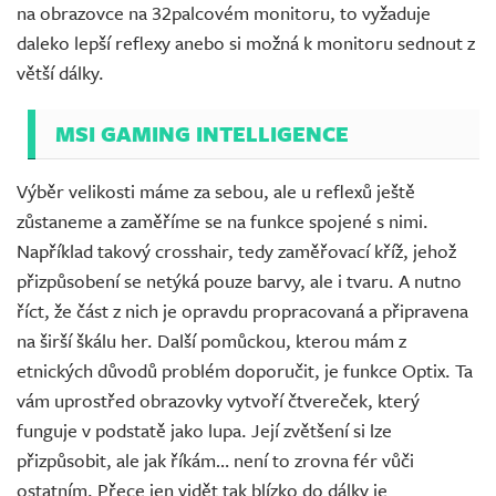
na obrazovce na 32palcovém monitoru, to vyžaduje
daleko lepší reflexy anebo si možná k monitoru sednout z
větší dálky.
MSI GAMING INTELLIGENCE
Výběr velikosti máme za sebou, ale u reflexů ještě
zůstaneme a zaměříme se na funkce spojené s nimi.
Například takový crosshair, tedy zaměřovací kříž, jehož
přizpůsobení se netýká pouze barvy, ale i tvaru. A nutno
říct, že část z nich je opravdu propracovaná a připravena
na širší škálu her. Další pomůckou, kterou mám z
etnických důvodů problém doporučit, je funkce Optix. Ta
vám uprostřed obrazovky vytvoří čtvereček, který
funguje v podstatě jako lupa. Její zvětšení si lze
přizpůsobit, ale jak říkám… není to zrovna fér vůči
ostatním. Přece jen vidět tak blízko do dálky je