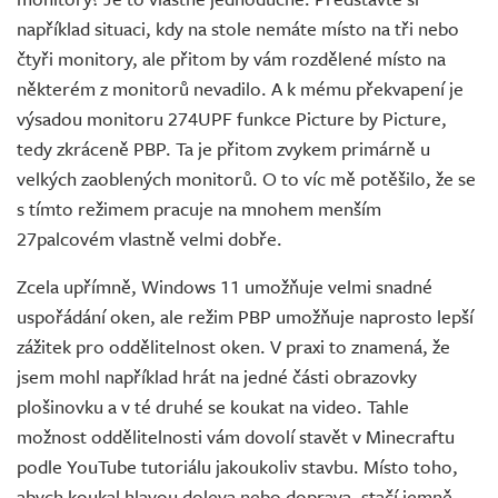
například situaci, kdy na stole nemáte místo na tři nebo
čtyři monitory, ale přitom by vám rozdělené místo na
některém z monitorů nevadilo. A k mému překvapení je
výsadou monitoru 274UPF funkce Picture by Picture,
tedy zkráceně PBP. Ta je přitom zvykem primárně u
velkých zaoblených monitorů. O to víc mě potěšilo, že se
s tímto režimem pracuje na mnohem menším
27palcovém vlastně velmi dobře.
Zcela upřímně, Windows 11 umožňuje velmi snadné
uspořádání oken, ale režim PBP umožňuje naprosto lepší
zážitek pro oddělitelnost oken. V praxi to znamená, že
jsem mohl například hrát na jedné části obrazovky
plošinovku a v té druhé se koukat na video. Tahle
možnost oddělitelnosti vám dovolí stavět v Minecraftu
podle YouTube tutoriálu jakoukoliv stavbu. Místo toho,
abych koukal hlavou doleva nebo doprava, stačí jemně