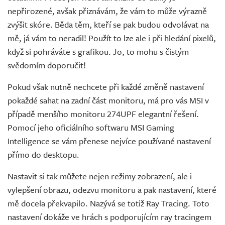
nepřirozené, avšak přiznávám, že vám to může výrazně
zvýšit skóre. Běda těm, kteří se pak budou odvolávat na
mě, já vám to neradil! Použít to lze ale i při hledání pixelů,
když si pohráváte s grafikou. Jo, to mohu s čistým
svědomím doporučit!
Pokud však nutně nechcete při každé změně nastavení
pokaždé sahat na zadní část monitoru, má pro vás MSI v
případě menšího monitoru 274UPF elegantní řešení.
Pomocí jeho oficiálního softwaru MSI Gaming
Intelligence se vám přenese nejvíce používané nastavení
přímo do desktopu.
Nastavit si tak můžete nejen režimy zobrazení, ale i
vylepšení obrazu, odezvu monitoru a pak nastavení, které
mě docela překvapilo. Nazývá se totiž Ray Tracing. Toto
nastavení dokáže ve hrách s podporujícím ray tracingem