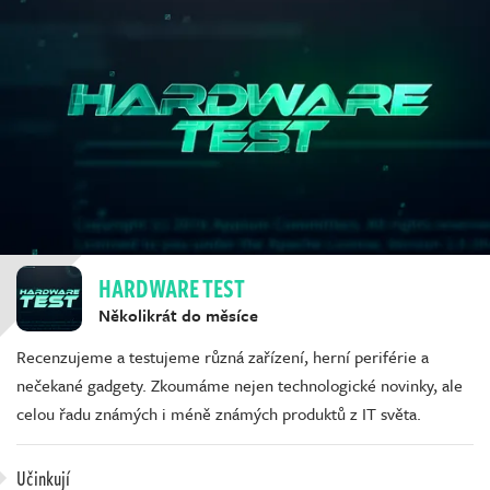
HARDWARE TEST
Několikrát do měsíce
Recenzujeme a testujeme různá zařízení, herní periférie a
nečekané gadgety. Zkoumáme nejen technologické novinky, ale
celou řadu známých i méně známých produktů z IT světa.
Učinkují