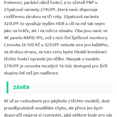
frekvenci, parádní nálož funkcí, a to včetně PBP u
27palcové varianty 274UPF, která navíc disponuje
rozšířenou zárukou na tři roky. 32palcová varianta
323UPF to vyvažuje lepším HDR a cílí na mě tak nejen
jako na hráče, ale i na tvůrce obsahu. Oba jsou navíc ve
4K panelu RAPID IPS, což z nich činí špičkové monitory.
Cenovka 26 500 Kč u 323UPF nebude sice pro každého,
na druhou stranu, za tuto cenu byste hledali kombinaci
těchto funkcí opravdu jen těžko. Naopak u modelu
274UPF je cenovka necelých 16 tisíc dostupná pro širší
skupinu lidí než jen nadšence.
ZÁVĚR
Ať už se rozhodnete pro jakýkoliv z těchto modelů, dost
pravděpodobně neuděláte chybu, ale přece jen bych
doporučil nejprve si rozmyslet, jaká velikost bude pro vás