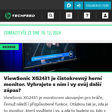
REALMERCH.STORE
Magazín
ZOBRAZIT VŠE ZE DNE 18. 12. 2024
Videa
RECENZE
Soutěže
ViewSonic XG2431 je čistokrevný herní
monitor. Vyhrajete s ním i vy svůj další
zápas?
ViewSonic XG2431 je monitorem ukovaným pro hráče,
čemuž náleží i přizpůsobené funkce. Otázkou tak je, zda je
to monitor, který využijete i vy, a zda to budete vy, kdo s