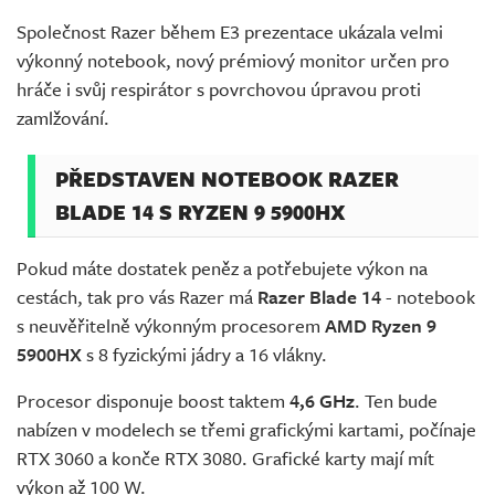
Společnost Razer během E3 prezentace ukázala velmi
výkonný notebook, nový prémiový monitor určen pro
hráče i svůj respirátor s povrchovou úpravou proti
zamlžování.
PŘEDSTAVEN NOTEBOOK RAZER
BLADE 14 S RYZEN 9 5900HX
Pokud máte dostatek peněz a potřebujete výkon na
cestách, tak pro vás Razer má
Razer Blade 14
- notebook
s neuvěřitelně výkonným procesorem
AMD Ryzen 9
5900HX
s 8 fyzickými jádry a 16 vlákny.
Procesor disponuje boost taktem
4,6 GHz
. Ten bude
nabízen v modelech se třemi grafickými kartami, počínaje
RTX 3060 a konče RTX 3080. Grafické karty mají mít
výkon až 100 W.