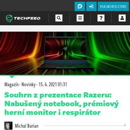
REALMERCH.STORE
Magazín
Videa
Soutěže
Magazín
·
Novinky
·
15. 6. 2021 01:31
Souhrn z prezentace Razeru:
Nabušený notebook, prémiový
herní monitor i respirátor
Michal Burian