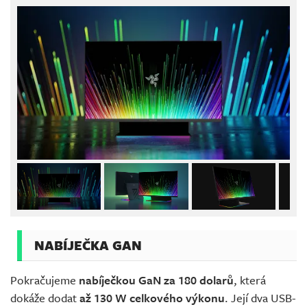
NABÍJEČKA GAN
Pokračujeme
nabíječkou GaN za 180 dolarů
, která
dokáže dodat
až 130 W celkového výkonu
. Její dva USB-