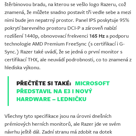
štěrbinovou bradu, na kterou se vešlo logo Razeru, což
znamená, že můžete snadno postavit tři vedle sebe a mezi
nimi bude jen nepatrný prostor. Panel IPS poskytuje 95%
pokrytí barevného prostoru DCI-P a zároveň nabízí
rozlišení 1440p, obnovovací frekvenci
165 Hz
a podporu
technologie AMD Premium FreeSync (s certifikací i G-
Sync.) Razer také uvádí, že se jedná o první monitor s
certifikací THX, ale neuvádí podrobnosti, co to znamená z
hlediska výkonu.
PŘEČTĚTE SI TAKÉ:
MICROSOFT
PŘEDSTAVIL NA E3 I NOVÝ
HARDWARE – LEDNIČKU
Všechny tyto specifikace jsou na úrovni dnešních
prémiových herních monitorů, ale Razer jde ve svém
návrhu ještě dál. Zadní stranu má zdobit na dotek