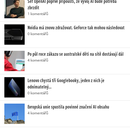
Šéf OpenAI poprvé připouští, že vývoj AI bude potřeba
zbrzdit
1 komentářů
Nvidia má znovu zdražovat. GeForce tak mohou následovat
0 komentářů
Po půl roce zákazu se australské děti na sítě dostávají dál
4 komentářů
Lenovo chystá tři Googlebooky, jeden z nich je
odnímatelný…
0 komentářů
Evropská unie spustila povinné značení AI obsahu
4 komentářů