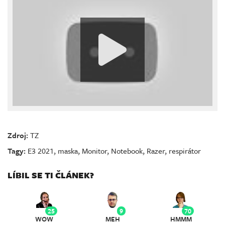
Zdroj:
TZ
Tagy:
E3 2021
,
maska
,
Monitor
,
Notebook
,
Razer
,
respirátor
LÍBIL SE TI ČLÁNEK?
25
9
70
WOW
MEH
HMMM