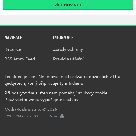
VÍCE NOVINEK
NAVIGACE
INFORMACE
Redakce
Zásady ochrany
RSS Atom Feed
Pravidla užívání
Techfeed je speciální magazín o hardwaru, novinkách v IT a
gadgetech, který připravuje tým Indiana.
Při poskytování služeb nám pomáhají soubory cookie.
Používáním webu vyjadřujete souhlas.
MediaRealms s.r.o.
© 2026
IWS 4.234 - m07d03 | TE | 26 ms |