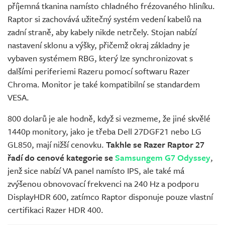
příjemná tkanina namísto chladného frézovaného hliníku.
Raptor si zachovává užitečný systém vedení kabelů na
zadní straně, aby kabely nikde netrčely. Stojan nabízí
nastavení sklonu a výšky, přičemž okraj základny je
vybaven systémem RBG, který lze synchronizovat s
dalšími periferiemi Razeru pomocí softwaru Razer
Chroma. Monitor je také kompatibilní se standardem
VESA.
800 dolarů je ale hodně, když si vezmeme, že jiné skvělé
1440p monitory, jako je třeba Dell 27DGF21 nebo LG
GL850, mají nižší cenovku.
Takhle se Razer Raptor 27
řadí do cenové kategorie se
Samsungem G7 Odyssey
,
jenž sice nabízí VA panel namísto IPS, ale také má
zvýšenou obnovovací frekvenci na 240 Hz a podporu
DisplayHDR 600, zatímco Raptor disponuje pouze vlastní
certifikaci Razer HDR 400.