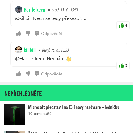
Har-le-keen
úterý, 15. 6., 13:31
@killbill Nech se tedy překvapit...
4
Odpovědět
killbill
úterý, 15. 6., 13:33
@Har-le-keen Nechám
3
Odpovědět
NEPŘEHLÉDNĚTE
Microsoft představil na E3 i nový hardware – ledničku
10 komentářů