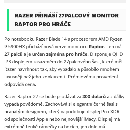
RAZER PŘINÁŠÍ 27PALCOVÝ MONITOR
RAPTOR PRO HRÁČE
Po notebooku Razer Blade 14 s procesorem AMD Ryzen
9 5900HX přichází nová verze monitoru
Raptor
. Ten má
27 palců
a je
určen zejména pro hráče
. Disponuje QHD
IPS displejem zasazeném do 27palcového šasi, které měl
Razer navrhnout tak, aby vypadalo a působilo mnohem
luxusněji než jeho konkurenti. Prémiovému provedení
odpovídá cena.
Razer Raptor 27 se bude prodávat za
800 dolarů
a z dálky
vypadá povědomě. Zachovává si elegantní černé šasi s
hranatým designem, který napodobuje displej Pro XDR
od společnosti Apple nebo nejnovější iMacy. Displej má
extrémně tenké rámečky na bocích, jen dole má