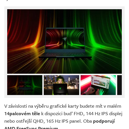
V závislosti na výběru grafické karty budete mít v malém
14palcovém těle
k dispozici buď FHD, 144 Hz IPS displej
nebo ostřejší QHD, 165 Hz IPS panel. Oba
podporují
AMD FreeSync Premium
.