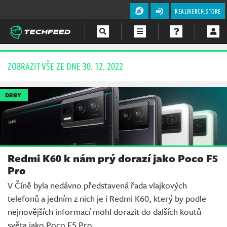
REALMERCH.STORE
Magazín
ZOBRAZIT VŠE ZE DNE 30. 12. 2022
Videa
DRBY
Soutěže
Redmi K60 k nám prý dorazí jako Poco F5
Pro
V Číně byla nedávno představená řada vlajkových
telefonů a jedním z nich je i Redmi K60, který by podle
nejnovějších informací mohl dorazit do dalších koutů
světa jako Poco F5 Pro.