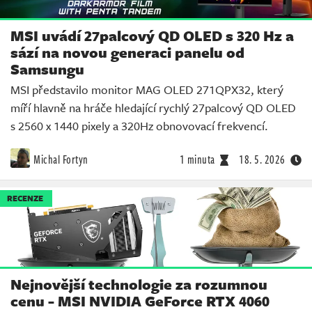
MSI uvádí 27palcový QD OLED s 320 Hz a
sází na novou generaci panelu od
Samsungu
MSI představilo monitor MAG OLED 271QPX32, který
míří hlavně na hráče hledající rychlý 27palcový QD OLED
s 2560 x 1440 pixely a 320Hz obnovovací frekvencí.
Michal Fortyn
1 minuta
18. 5. 2026
RECENZE
Nejnovější technologie za rozumnou
cenu - MSI NVIDIA GeForce RTX 4060