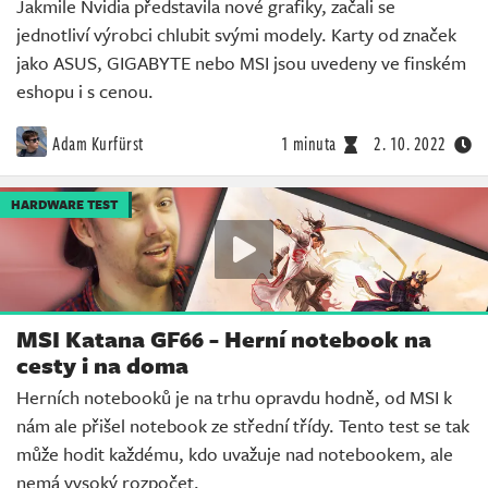
Jakmile Nvidia představila nové grafiky, začali se
jednotliví výrobci chlubit svými modely. Karty od značek
jako ASUS, GIGABYTE nebo MSI jsou uvedeny ve finském
eshopu i s cenou.
Adam Kurfürst
1 minuta
2. 10. 2022
HARDWARE TEST
MSI Katana GF66 - Herní notebook na
cesty i na doma
Herních notebooků je na trhu opravdu hodně, od MSI k
nám ale přišel notebook ze střední třídy. Tento test se tak
může hodit každému, kdo uvažuje nad notebookem, ale
nemá vysoký rozpočet.