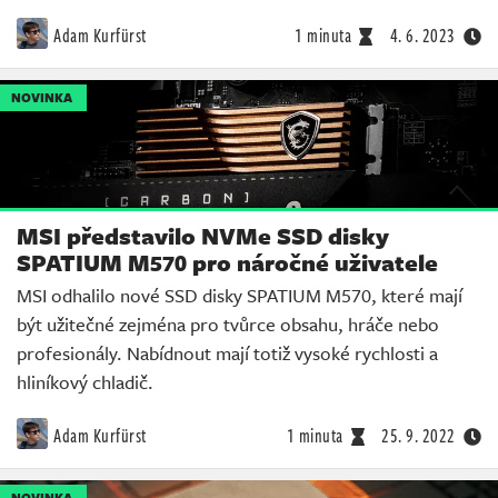
Adam Kurfürst
1 minuta
4. 6. 2023
NOVINKA
MSI představilo NVMe SSD disky
SPATIUM M570 pro náročné uživatele
MSI odhalilo nové SSD disky SPATIUM M570, které mají
být užitečné zejména pro tvůrce obsahu, hráče nebo
profesionály. Nabídnout mají totiž vysoké rychlosti a
hliníkový chladič.
Adam Kurfürst
1 minuta
25. 9. 2022
NOVINKA