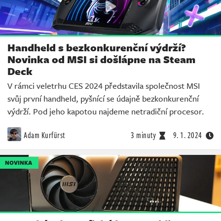
Handheld s bezkonkurenční výdrží?
Novinka od MSI si došlápne na Steam
Deck
V rámci veletrhu CES 2024 představila společnost MSI
svůj první handheld, pyšnící se údajně bezkonkurenční
výdrží. Pod jeho kapotou najdeme netradiční procesor.
Adam Kurfürst
3 minuty
9. 1. 2024
NOVINKA