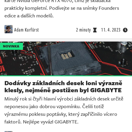
kartě Nvidia GeForce RTX 4070, čímž je skládačka
prakticky kompletní. Podívejte se na snímky Founders
edice a dalších modelů.
Adam Kurfürst
2 minuty
11. 4. 2023
NOVINKA
Dodávky základních desek loni výrazně
klesly, nejméně postižen byl GIGABYTE
Minulý rok si čtyři hlavní výrobci základních desek určitě
neponesou jako dobrou vzpomínku. Čelili totiž
výraznému poklesu poptávky, který zapříčinilo vícero
faktorů. Nejlépe vyvázl GIGABYTE.