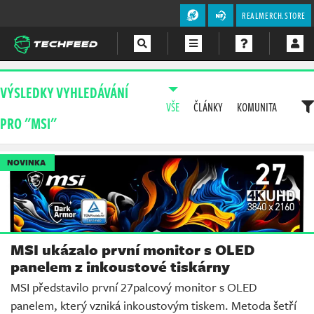
REALMERCH.STORE
Magazín
VÝSLEDKY VYHLEDÁVÁNÍ
VŠE
ČLÁNKY
KOMUNITA
Videa
PRO "MSI"
Soutěže
NOVINKA
MSI ukázalo první monitor s OLED
panelem z inkoustové tiskárny
MSI představilo první 27palcový monitor s OLED
panelem, který vzniká inkoustovým tiskem. Metoda šetří