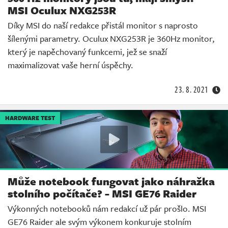
MSI Oculux NXG253R
Díky MSI do naší redakce přistál monitor s naprosto
šílenými parametry. Oculux NXG253R je 360Hz monitor,
který je napěchovaný funkcemi, jež se snaží
maximalizovat vaše herní úspěchy.
23. 8. 2021
HARDWARE TEST
Může notebook fungovat jako náhražka
stolního počítače? - MSI GE76 Raider
Výkonných notebooků nám redakcí už pár prošlo. MSI
GE76 Raider ale svým výkonem konkuruje stolním