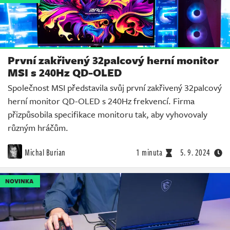
První zakřivený 32palcový herní monitor
MSI s 240Hz QD-OLED
Společnost MSI představila svůj první zakřivený 32palcový
herní monitor QD-OLED s 240Hz frekvencí. Firma
přizpůsobila specifikace monitoru tak, aby vyhovovaly
různým hráčům.
Michal Burian
1 minuta
5. 9. 2024
NOVINKA