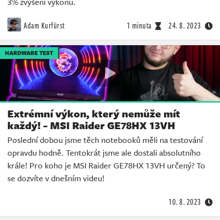
3% zvýšení výkonu.
Adam Kurfürst
1 minuta
24. 8. 2023
HARDWARE TEST
Extrémní výkon, který nemůže mít
každý! - MSI Raider GE78HX 13VH
Poslední dobou jsme těch notebooků měli na testování
opravdu hodně. Tentokrát jsme ale dostali absolutního
krále! Pro koho je MSI Raider GE78HX 13VH určený? To
se dozvíte v dnešním videu!
10. 8. 2023