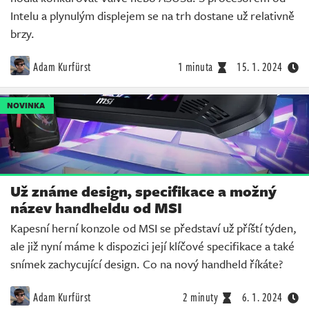
Intelu a plynulým displejem se na trh dostane už relativně
brzy.
Adam Kurfürst
1 minuta
15. 1. 2024
NOVINKA
Už známe design, specifikace a možný
název handheldu od MSI
Kapesní herní konzole od MSI se představí už příští týden,
ale již nyní máme k dispozici její klíčové specifikace a také
snímek zachycující design. Co na nový handheld říkáte?
Adam Kurfürst
2 minuty
6. 1. 2024