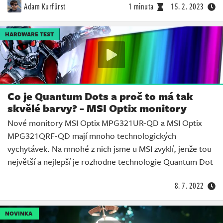
Adam Kurfürst
1 minuta
15. 2. 2023
HARDWARE TEST
Co je Quantum Dots a proč to má tak
skvělé barvy? - MSI Optix monitory
Nové monitory MSI Optix MPG321UR-QD a MSI Optix
MPG321QRF-QD mají mnoho technologických
vychytávek. Na mnohé z nich jsme u MSI zvyklí, jenže tou
největší a nejlepší je rozhodne technologie Quantum Dot
8. 7. 2022
NOVINKA