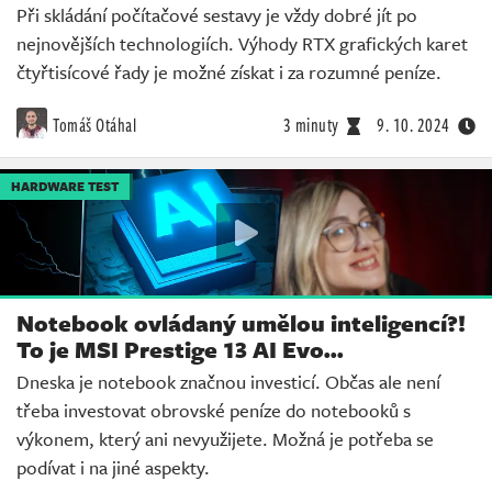
Při skládání počítačové sestavy je vždy dobré jít po
nejnovějších technologiích. Výhody RTX grafických karet
čtyřtisícové řady je možné získat i za rozumné peníze.
Tomáš Otáhal
3 minuty
9. 10. 2024
HARDWARE TEST
Notebook ovládaný umělou inteligencí?!
To je MSI Prestige 13 AI Evo...
Dneska je notebook značnou investicí. Občas ale není
třeba investovat obrovské peníze do notebooků s
výkonem, který ani nevyužijete. Možná je potřeba se
podívat i na jiné aspekty.