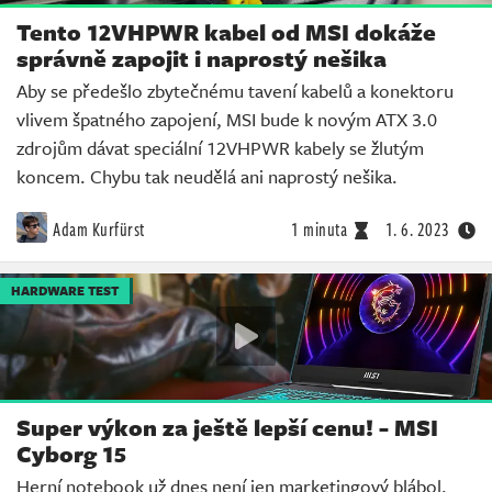
Tento 12VHPWR kabel od MSI dokáže
správně zapojit i naprostý nešika
Aby se předešlo zbytečnému tavení kabelů a konektoru
vlivem špatného zapojení, MSI bude k novým ATX 3.0
zdrojům dávat speciální 12VHPWR kabely se žlutým
koncem. Chybu tak neudělá ani naprostý nešika.
Adam Kurfürst
1 minuta
1. 6. 2023
HARDWARE TEST
Super výkon za ještě lepší cenu! - MSI
Cyborg 15
Herní notebook už dnes není jen marketingový blábol.