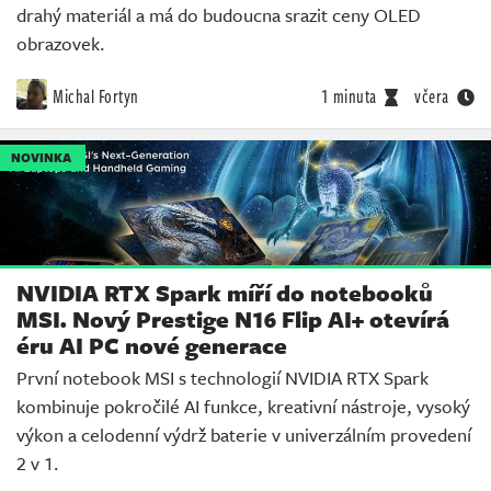
drahý materiál a má do budoucna srazit ceny OLED
obrazovek.
Michal Fortyn
1 minuta
včera
NOVINKA
NVIDIA RTX Spark míří do notebooků
MSI. Nový Prestige N16 Flip AI+ otevírá
éru AI PC nové generace
První notebook MSI s technologií NVIDIA RTX Spark
kombinuje pokročilé AI funkce, kreativní nástroje, vysoký
výkon a celodenní výdrž baterie v univerzálním provedení
2 v 1.