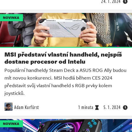
24. 1. 2024
NOVINKA
MSI představí vlastní handheld, nejspíš
dostane procesor od Intelu
Populární handheldy Steam Deck a ASUS ROG Ally budou
mít novou konkurenci. MSI hodlá během CES 2024
představit svůj vlastní handheld s RGB prvky kolem
joysticků.
Adam Kurfürst
1 minuta
5. 1. 2024
NOVINKA