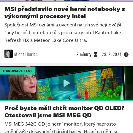
MSI představilo nové herní notebooky s
výkonnými procesory Intel
Společnost MSI oznámila uvedení na trh své nejnovější
řady herních notebooků s procesory Intel Raptor Lake
Refresh HX a Meteor Lake Core Ultra.
Michal Burian
3 minuty
28. 2. 2024
HARDWARE TEST
Proč byste měli chtít monitor QD OLED?
Otestovali jsme MSI MEG QD
MSI MEG 342C QD je herní monitor, který naprosto
změní vaše dosavadní chápání barev. Hraní na něm si