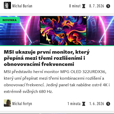
Michal Burian
8 minut
8. 7. 2026
NOVINKA
MSI ukazuje první monitor, který
přepíná mezi třemi rozlišeními i
obnovovacími frekvencemi
MSI představilo herní monitor MPG OLED 322URDX36,
který umí přepínat mezi třemi kombinacemi rozlišení a
obnovovací frekvencí. Jediný panel tak nabídne ostré 4K i
extrémně svižných 680 Hz.
Michal Fortyn
1 minuta
1. 6. 2026