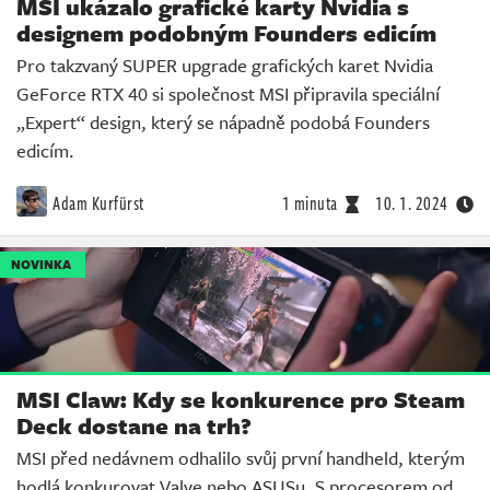
MSI ukázalo grafické karty Nvidia s
designem podobným Founders edicím
Pro takzvaný SUPER upgrade grafických karet Nvidia
GeForce RTX 40 si společnost MSI připravila speciální
„Expert“ design, který se nápadně podobá Founders
edicím.
Adam Kurfürst
1 minuta
10. 1. 2024
NOVINKA
MSI Claw: Kdy se konkurence pro Steam
Deck dostane na trh?
MSI před nedávnem odhalilo svůj první handheld, kterým
hodlá konkurovat Valve nebo ASUSu. S procesorem od