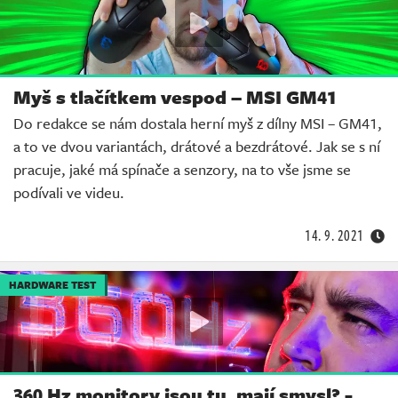
Myš s tlačítkem vespod – MSI GM41
Do redakce se nám dostala herní myš z dílny MSI – GM41,
a to ve dvou variantách, drátové a bezdrátové. Jak se s ní
pracuje, jaké má spínače a senzory, na to vše jsme se
podívali ve videu.
14. 9. 2021
HARDWARE TEST
360 Hz monitory jsou tu, mají smysl? -