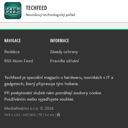
TECHFEED
Novinkový technologický pořad
NAVIGACE
INFORMACE
Redakce
Zásady ochrany
RSS Atom Feed
Pravidla užívání
Techfeed je speciální magazín o hardwaru, novinkách v IT a
gadgetech, který připravuje tým Indiana.
Při poskytování služeb nám pomáhají soubory cookie.
Používáním webu vyjadřujete souhlas.
MediaRealms s.r.o.
© 2026
IWS 4.234 - m07d03 | TE | 34 ms |