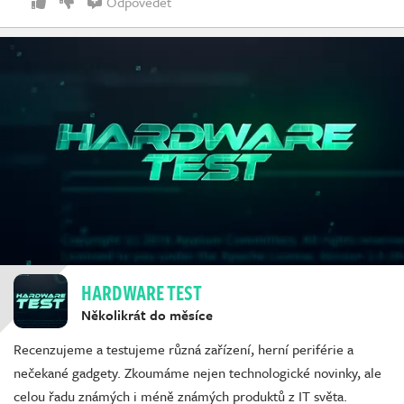
Odpovědět
HARDWARE TEST
Několikrát do měsíce
Recenzujeme a testujeme různá zařízení, herní periférie a
nečekané gadgety. Zkoumáme nejen technologické novinky, ale
celou řadu známých i méně známých produktů z IT světa.