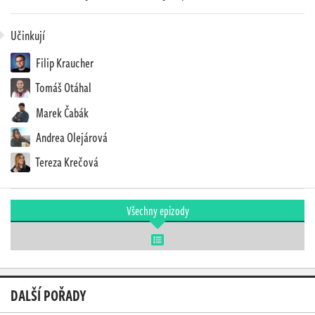
Učinkují
Filip Kraucher
Tomáš Otáhal
Marek Čabák
Andrea Olejárová
Tereza Krečová
Všechny epizody
DALŠÍ POŘADY