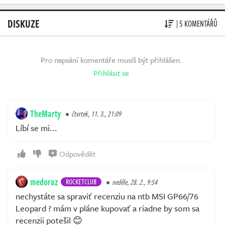
DISKUZE
| 5 KOMENTÁŘŮ
Pro napsání komentáře musíš být přihlášen.
Přihlásit se
TheMarty
čtvrtek, 11. 3., 21:09
Líbí se mi...
Odpovědět
medoraz
ROCKETCLUB
neděle, 28. 2., 9:54
nechystáte sa spraviť recenziu na ntb MSI GP66/76
Leopard ? mám v pláne kupovať a riadne by som sa
recenzii potešil 😊