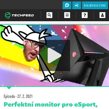
REALMERCH.STORE
Magazín
Videa
Soutěže
Epizoda ·
27. 2. 2021
Perfektní monitor pro eSport,