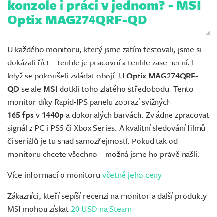
konzole i práci v jednom? - MSI
Optix MAG274QRF-QD
U každého monitoru, který jsme zatím testovali, jsme si
dokázali říct – tenhle je pracovní a tenhle zase herní. I
když se pokoušeli zvládat obojí. U
Optix MAG274QRF-
QD
se ale
MSI
dotkli toho zlatého středobodu. Tento
monitor díky Rapid-IPS panelu zobrazí svižných
165 fps
v
1440p
a dokonalých barvách. Zvládne zpracovat
signál z PC i PS5 či Xbox Series. A kvalitní sledování filmů
či seriálů je tu snad samozřejmostí. Pokud tak od
monitoru chcete všechno – možná jsme ho právě našli.
Více informací o monitoru
včetně jeho ceny
Zákazníci, kteří sepíší recenzi na monitor a další produkty
MSI mohou získat
20 USD na Steam