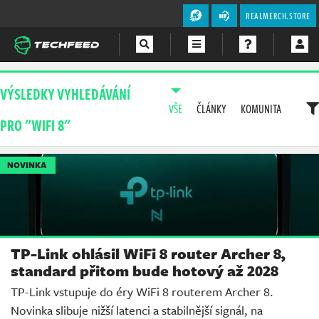
REALMERCH.STORE
Magazín
VÝSLEDKY VYHLEDÁVÁNÍ
VŠE
ČLÁNKY
KOMUNITA
Videa
PRO "WIFI 8"
Soutěže
NOVINKA
TP-Link ohlásil WiFi 8 router Archer 8,
standard přitom bude hotový až 2028
TP-Link vstupuje do éry WiFi 8 routerem Archer 8.
Novinka slibuje nižší latenci a stabilnější signál, na