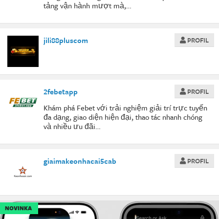
tảng vận hành mượt mà,…
jili88pluscom
PROFIL
2febetapp
PROFIL
Khám phá Febet với trải nghiệm giải trí trực tuyến
đa dạng, giao diện hiện đại, thao tác nhanh chóng
và nhiều ưu đãi…
giaimakeonhacai5cab
PROFIL
NOVINKA