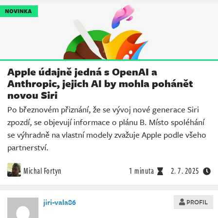
NOVINKA
Apple údajně jedná s OpenAI a
Anthropic, jejich AI by mohla pohánět
novou Siri
Po březnovém přiznání, že se vývoj nové generace Siri
zpozdí, se objevují informace o plánu B. Místo spoléhání
se výhradně na vlastní modely zvažuje Apple podle všeho
partnerství.
Michal Fortyn
1 minuta
2. 7. 2025
jiri-vala86
PROFIL