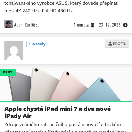
tchajwanského výrobce ASUS, který dovede přepínat
mezi 4K 240 Hz a FullHD 480 Hz.
Adam Kurfürst
1 minuta
23. 12. 2023
jiri-vesely1
PROFIL
DRBY
Apple chystá iPad mini 7 a dva nové
iPady Air
Zdroje známého zahraničního portálu hovoří o brzkém
představení nového iPadu mini a plánech na uvedení dvou