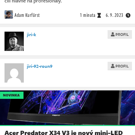
cílí hlavně na profesionály.
Adam Kurfürst
1 minuta
6. 9. 2023
jiri-k
PROFIL
jiri-92-roun9
PROFIL
NOVINKA
Acer Predator X34 V3 je nový mini-LED