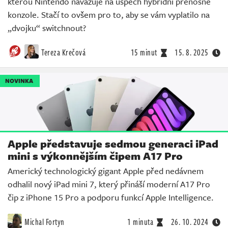
kterou Nintendo navazuje na úspěch hybridní přenosné
konzole. Stačí to ovšem pro to, aby se vám vyplatilo na
„dvojku“ switchnout?
Tereza Krečová
15 minut
15. 8. 2025
NOVINKA
Apple představuje sedmou generaci iPad
mini s výkonnějším čipem A17 Pro
Americký technologický gigant Apple před nedávnem
odhalil nový iPad mini 7, který přináší moderní A17 Pro
čip z iPhone 15 Pro a podporu funkcí Apple Intelligence.
Michal Fortyn
1 minuta
26. 10. 2024