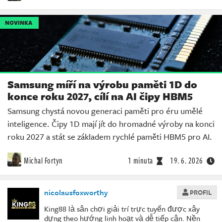
NOVINKA
Samsung míří na výrobu paměti 1D do
konce roku 2027, cílí na AI čipy HBM5
Samsung chystá novou generaci paměti pro éru umělé
inteligence. Čipy 1D mají jít do hromadné výroby na konci
roku 2027 a stát se základem rychlé paměti HBM5 pro AI.
Michal Fortyn
1 minuta
19. 6. 2026
nicolausfoxworthy
PROFIL
King88 là sân chơi giải trí trực tuyến được xây
dựng theo hướng linh hoạt và dễ tiếp cận. Nền