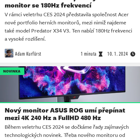
monitor se 180Hz frekvencí
V rámci veletrhu CES 2024 představila společnost Acer
nové portfolio herních monitorů, mezi nimiž najdeme
také model Predator X34 V3. Ten nabízí 180Hz frekvenci
a vysoké rozlišení.
Adam Kurfürst
1 minuta
10. 1. 2024
NOVINKA
Nový monitor ASUS ROG umí přepínat
mezi 4K 240 Hz a FullHD 480 Hz
Během veletrhu CES 2024 se dočkáme řady zajímavých
technologických novinek. Třeba nového monitoru od