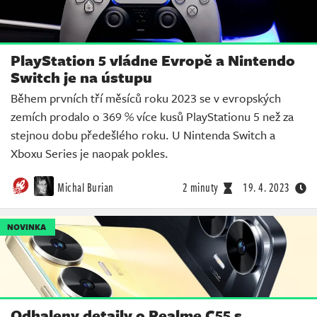
PlayStation 5 vládne Evropě a Nintendo
Switch je na ústupu
Během prvních tří měsíců roku 2023 se v evropských
zemích prodalo o 369 % více kusů PlayStationu 5 než za
stejnou dobu předešlého roku. U Nintenda Switch a
Xboxu Series je naopak pokles.
Michal Burian
2 minuty
19. 4. 2023
NOVINKA
Odhaleny detaily o Realme C55 s