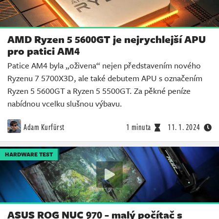
AMD Ryzen 5 5600GT je nejrychlejší APU
pro patici AM4
Patice AM4 byla „oživena“ nejen představením nového
Ryzenu 7 5700X3D, ale také debutem APU s označením
Ryzen 5 5600GT a Ryzen 5 5500GT. Za pěkné peníze
nabídnou vcelku slušnou výbavu.
Adam Kurfürst
1 minuta
11. 1. 2024
HARDWARE TEST
ASUS ROG NUC 970 - malý počítač s