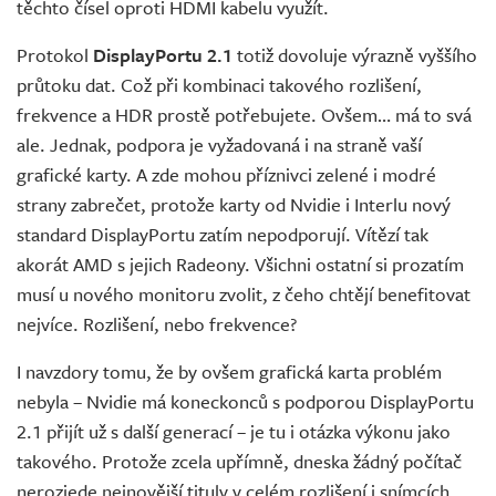
těchto čísel oproti HDMI kabelu využít.
Protokol
DisplayPortu 2.1
totiž dovoluje výrazně vyššího
průtoku dat. Což při kombinaci takového rozlišení,
frekvence a HDR prostě potřebujete. Ovšem… má to svá
ale. Jednak, podpora je vyžadovaná i na straně vaší
grafické karty. A zde mohou příznivci zelené i modré
strany zabrečet, protože karty od Nvidie i Interlu nový
standard DisplayPortu zatím nepodporují. Vítězí tak
akorát AMD s jejich Radeony. Všichni ostatní si prozatím
musí u nového monitoru zvolit, z čeho chtějí benefitovat
nejvíce. Rozlišení, nebo frekvence?
I navzdory tomu, že by ovšem grafická karta problém
nebyla – Nvidie má koneckonců s podporou DisplayPortu
2.1 přijít už s další generací – je tu i otázka výkonu jako
takového. Protože zcela upřímně, dneska žádný počítač
nerozjede nejnovější tituly v celém rozlišení i snímcích,