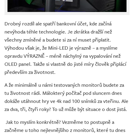
Drobný rozdíl ale spatří bankovní účet, kde začíná
nevýhoda téhle technologie. Je zkrátka dražší než
všechny zmíněné a budete si za ní muset připlatit.
Výhodou však je, že Mini-LED je výrazně – a myslíme
opravdu VÝRAZNĚ – méně náchylný na vypalování než
OLED panel. Takže si vlastně do jisté míry člověk připlácí
především za životnost.
A že minimálně u námi testovaných monitorů budete za
tu životnost rádi. Málokterý počítač pod sluncem dnes
dokáže utáhnout hry ve 4k nad 100 snímků za vteřinu. Ale
za dva, tři, čtyři roky? To už může být situace o dost jistá.
Jak to myslím konkrétně? Vezměme to postupně a
začněme u toho nejlevnějšího z monitorů, které tu dnes