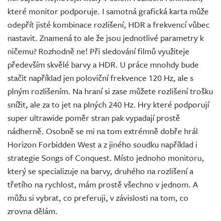
které monitor podporuje. I samotná grafická karta může
odepřít jisté kombinace rozlišení, HDR a frekvencí vůbec
nastavit. Znamená to ale že jsou jednotlivé parametry k
ničemu? Rozhodně ne! Při sledování filmů využiteje
především skvělé barvy a HDR. U práce mnohdy bude
stačit například jen poloviční frekvence 120 Hz, ale s
plným rozlišením. Na hraní si zase můžete rozlišení trošku
snížit, ale za to jet na plných 240 Hz. Hry které podporují
super ultrawide poměr stran pak vypadají prostě
nádherně. Osobně se mi na tom extrémně dobře hrál
Horizon Forbidden West a z jiného soudku například i
strategie Songs of Conquest. Místo jednoho monitoru,
který se specializuje na barvy, druhého na rozlišení a
třetího na rychlost, mám prostě všechno v jednom. A
můžu si vybrat, co preferuji, v závislosti na tom, co
zrovna dělám.