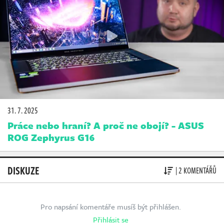
31. 7. 2025
Práce nebo hraní? A proč ne obojí? - ASUS
ROG Zephyrus G16
DISKUZE
| 2 KOMENTÁŘŮ
Pro napsání komentáře musíš být přihlášen.
Přihlásit se