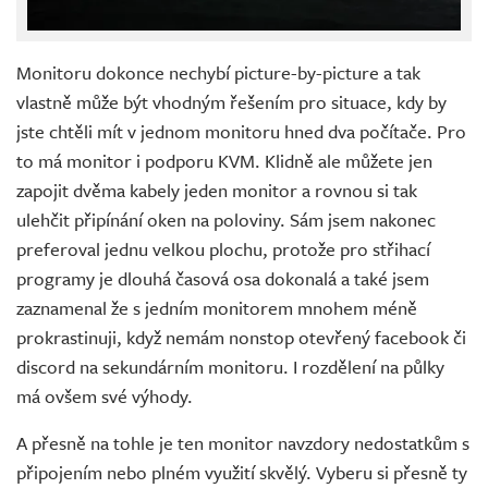
Monitoru dokonce nechybí picture-by-picture a tak
vlastně může být vhodným řešením pro situace, kdy by
jste chtěli mít v jednom monitoru hned dva počítače. Pro
to má monitor i podporu KVM. Klidně ale můžete jen
zapojit dvěma kabely jeden monitor a rovnou si tak
ulehčit připínání oken na poloviny. Sám jsem nakonec
preferoval jednu velkou plochu, protože pro střihací
programy je dlouhá časová osa dokonalá a také jsem
zaznamenal že s jedním monitorem mnohem méně
prokrastinuji, když nemám nonstop otevřený facebook či
discord na sekundárním monitoru. I rozdělení na půlky
má ovšem své výhody.
A přesně na tohle je ten monitor navzdory nedostatkům s
připojením nebo plném využití skvělý. Vyberu si přesně ty