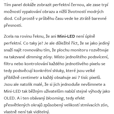
Tím panel dokáže zobrazit perfektní černou, ale zase trpí
možností vypalování obrazu a nižší životností modrých
diod. Což prostě v průběhu času vede ke ztrátě barevné
přesnosti.
Zcela na rovinu řeknu, že ani
Mini-LED
není úplně
perfektní. Co taky je? Je ale důležité říct, že se jako jediný
snaží najít rovnováhu tím, že plochu monitoru rozvětvuje
na takzvané
dimming zóny
. Místo jednolitého podsvícení,
filtru nebo kontrolování každého jednotlivého pixelu se
tedy podsvěcují konkrétní shluky, které jsou velké
přibližně centimetr a každý obsahuje asi 7 tisíc pixelů.
Jsou ale natolik malé, že si jich jednoduše nevšimnete a
Mini-LED tak běžným uživatelům nabízí stejné výhody jako
OLED. A i ten obávaný
blooming
, tedy efekt
přesvětlených okrajů způsobený velikostí stmívacích zón,
vlastně není tak viditelný.