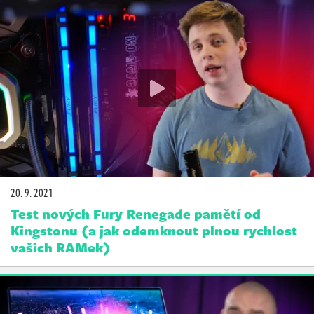
20. 9. 2021
Test nových Fury Renegade pamětí od
Kingstonu (a jak odemknout plnou rychlost
vašich RAMek)