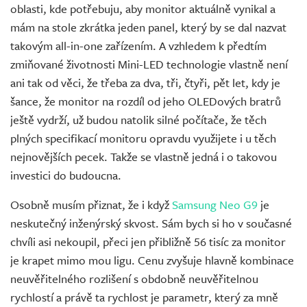
oblasti, kde potřebuju, aby monitor aktuálně vynikal a
mám na stole zkrátka jeden panel, který by se dal nazvat
takovým all-in-one zařízením. A vzhledem k předtím
zmiňované životnosti Mini-LED technologie vlastně není
ani tak od věci, že třeba za dva, tři, čtyři, pět let, kdy je
šance, že monitor na rozdíl od jeho OLEDových bratrů
ještě vydrží, už budou natolik silné počítače, že těch
plných specifikací monitoru opravdu využijete i u těch
nejnovějších pecek. Takže se vlastně jedná i o takovou
investici do budoucna.
Osobně musím přiznat, že i když
Samsung Neo G9
je
neskutečný inženýrský skvost. Sám bych si ho v současné
chvíli asi nekoupil, přeci jen přibližně 56 tisíc za monitor
je krapet mimo mou ligu. Cenu zvyšuje hlavně kombinace
neuvěřitelného rozlišení s obdobně neuvěřitelnou
rychlostí a právě ta rychlost je parametr, který za mně