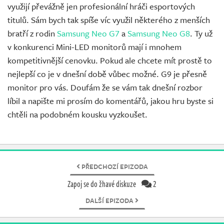
využijí převážně jen profesionální hráči esportových
titulů. Sám bych tak spíše víc využil některého z menších
bratří z rodin
Samsung Neo G7
a
Samsung Neo G8
. Ty už
v konkurenci Mini-LED monitorů mají i mnohem
kompetitivnější cenovku. Pokud ale chcete mít prostě to
nejlepší co je v dnešní době vůbec možné. G9 je přesně
monitor pro vás. Doufám že se vám tak dnešní rozbor
líbil a napište mi prosím do komentářů, jakou hru byste si
chtěli na podobném kousku vyzkoušet.
PŘEDCHOZÍ EPIZODA
Zapoj se do žhavé diskuze
2
DALŠÍ EPIZODA