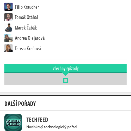
Filip Kraucher
Tomáš Otáhal
Marek Čabák
Andrea Olejárová
Tereza Krečová
Všechny epizody
DALŠÍ POŘADY
TECHFEED
Novinkový technologický pořad