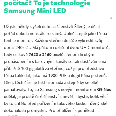
počítač? To je technologie
Samsung Mini LED
Už jste někdy slyšeli definici šílenství? Šílený je dělat
pořád dokola neustále to samý. Úplně stejně jako třeba
tenhle monitor. Každou vteřinu dokáže vykreslit svůj
obraz 240krát. Má přitom rozlišení dvou UHD monitorů,
tedy celkově
7680 x 2160
pixelů. Jenom hrubým
pronásobením s barevnými kanály se tak dostáváme na
přibližně 100 gigabitů za vteřinu, což je pro představu
třeba tolik dat, jako má 1900 PDF trilogií Pána prstenů.
Okej, těch čísel je fakt hromada a stejně by se blbě
pamatovaly. To, co Samsung s novým monitorem
G9 Neo
udělal, je prostě čiré šílenství a nevěřili byste, kolik věcí
by to chtělo před pořízením takového kusku inženýrské
dokonalosti promyslet. Pro přiblížení k poněkud