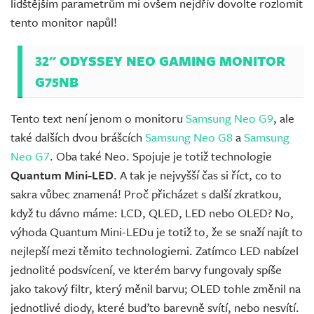
lidštějším parametrům mi ovšem nejdřív dovolte rozlomit
tento monitor napůl!
32" ODYSSEY NEO GAMING MONITOR
G75NB
Tento text není jenom o monitoru
Samsung Neo G9
, ale
také dalších dvou brášcích
Samsung Neo G8
a
Samsung
Neo G7
. Oba také Neo. Spojuje je totiž technologie
Quantum Mini-LED
. A tak je nejvyšší čas si říct, co to
sakra vůbec znamená! Proč přicházet s další zkratkou,
když tu dávno máme: LCD, QLED, LED nebo OLED? No,
výhoda Quantum Mini-LEDu je totiž to, že se snaží najít to
nejlepší mezi těmito technologiemi. Zatímco LED nabízel
jednolité podsvícení, ve kterém barvy fungovaly spíše
jako takový filtr, který měnil barvu; OLED tohle změnil na
jednotlivé diody, které buďto barevně svítí, nebo nesvítí.