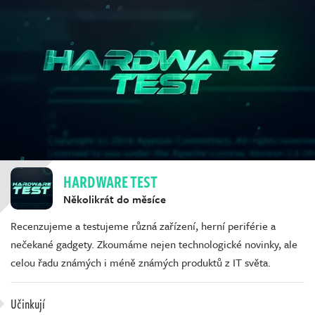
HARDWARE TEST
Několikrát do měsíce
Recenzujeme a testujeme různá zařízení, herní periférie a
nečekané gadgety. Zkoumáme nejen technologické novinky, ale
celou řadu známých i méně známých produktů z IT světa.
Učinkují