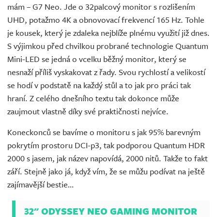
mám – G7 Neo. Jde o 32palcový monitor s rozlišením
UHD, potažmo 4K a obnovovací frekvencí 165 Hz. Tohle
je kousek, který je zdaleka nejblíže plnému využití již dnes.
S výjimkou před chvilkou probrané technologie Quantum
Mini-LED se jedná o vcelku běžný monitor, který se
nesnaží příliš vyskakovat z řady. Svou rychlostí a velikostí
se hodí v podstatě na každý stůl a to jak pro práci tak
hraní. Z celého dnešního textu tak dokonce může
zaujmout vlastně díky své praktičnosti nejvíce.
Koneckonců se bavíme o monitoru s jak 95% barevným
pokrytím prostoru DCI-p3, tak podporou Quantum HDR
2000 s jasem, jak název napovídá, 2000 nitů. Takže to fakt
září. Stejně jako já, když vím, že se můžu podívat na ještě
zajímavější bestie…
32" ODYSSEY NEO GAMING MONITOR