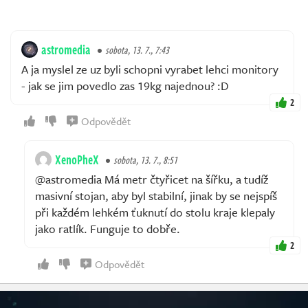
astromedia
sobota, 13. 7., 7:43
A ja myslel ze uz byli schopni vyrabet lehci monitory
- jak se jim povedlo zas 19kg najednou? :D
2
Odpovědět
XenoPheX
sobota, 13. 7., 8:51
@astromedia Má metr čtyřicet na šířku, a tudíž
masivní stojan, aby byl stabilní, jinak by se nejspíš
při každém lehkém ťuknutí do stolu kraje klepaly
jako ratlík. Funguje to dobře.
2
Odpovědět