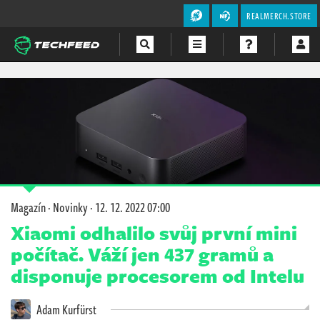
REALMERCH.STORE
Magazín
Videa
Soutěže
Magazín
·
Novinky
·
12. 12. 2022 07:00
Xiaomi odhalilo svůj první mini
počítač. Váží jen 437 gramů a
disponuje procesorem od Intelu
Adam Kurfürst