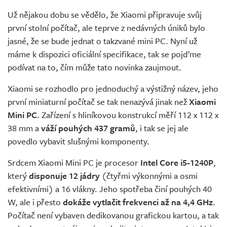
Už nějakou dobu se vědělo, že Xiaomi připravuje svůj
první stolní počítač, ale teprve z nedávných úniků bylo
jasné, že se bude jednat o takzvané mini PC. Nyní už
máme k dispozici oficiální specifikace, tak se pojďme
podívat na to, čím může tato novinka zaujmout.
Xiaomi se rozhodlo pro jednoduchý a výstižný název, jeho
první miniaturní počítač se tak nenazývá jinak než
Xiaomi
Mini PC
. Zařízení s hliníkovou konstrukcí měří 112 x 112 x
38 mm a
váží pouhých 437 gramů
, i tak se jej ale
povedlo vybavit slušnými komponenty.
Srdcem Xiaomi Mini PC je procesor
Intel Core i5-1240P
,
který
disponuje 12 jádry
(čtyřmi výkonnými a osmi
efektivními) a 16 vlákny. Jeho spotřeba činí pouhých 40
W, ale i přesto
dokáže vytlačit frekvenci až na 4,4 GHz
.
Počítač není vybaven dedikovanou grafickou kartou, a tak