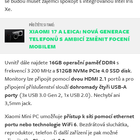
se budou muset zájemci spokojit s integrovanou Intel Iris
Xe.
XIAOMI 17 A LEICA: NOVÁ GENERACE
TELEFONŮ S AMBICÍ ZMĚNIT FOCENÍ
MOBILEM
Uvnitř dále najdete
16GB operační paměť DDR4
s
frekvencí 3 200 MHz a
512GB NVMe PCIe 4.0 SSD disk
.
Monitory lze připojit pomocí
dvou HDMI 2.1
portů a pro
připojení příslušenství slouží
dohromady čtyři USB-A
porty
(3x USB 3.0 Gen 2, 1x USB 2.0). Nechybí ani
3,5mm jack.
Xiaomi Mini PC umožňuje
přístup k síti pomocí ethernet
portu nebo technologie WiFi 6
. Bezdrátová sluchátka,
reproduktor, telefon či další zařízení je pak možné