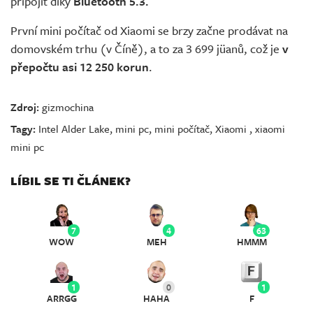
připojit díky
Bluetooth 5.3.
První mini počítač od Xiaomi se brzy začne prodávat na
domovském trhu (v Číně), a to za 3 699 jüanů, což je
v
přepočtu asi 12 250 korun
.
Zdroj:
gizmochina
Tagy:
Intel Alder Lake
,
mini pc
,
mini počítač
,
Xiaomi
,
xiaomi
mini pc
LÍBIL SE TI ČLÁNEK?
7
4
63
WOW
MEH
HMMM
1
0
1
ARRGG
HAHA
F