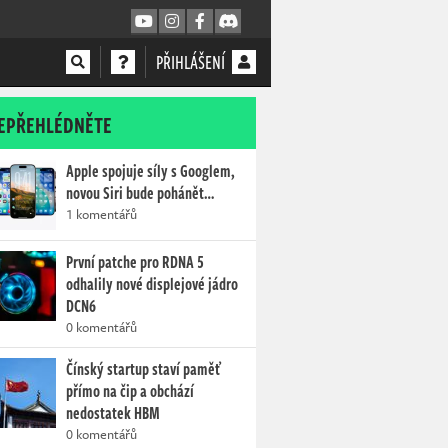
PŘIHLÁŠENÍ
EPŘEHLÉDNĚTE
Apple spojuje síly s Googlem,
novou Siri bude pohánět…
1 komentářů
První patche pro RDNA 5
odhalily nové displejové jádro
DCN6
0 komentářů
Čínský startup staví paměť
přímo na čip a obchází
nedostatek HBM
0 komentářů