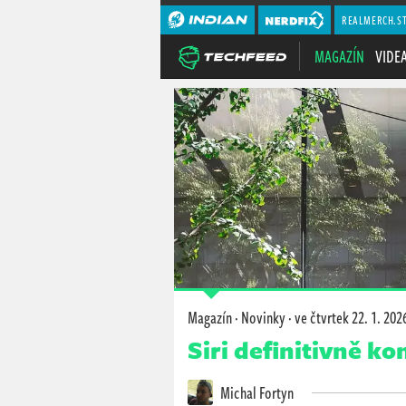
REALMERCH.S
MAGAZÍN
VIDE
Magazín
·
Novinky
·
ve čtvrtek
22. 1. 202
Siri definitivně k
Michal Fortyn