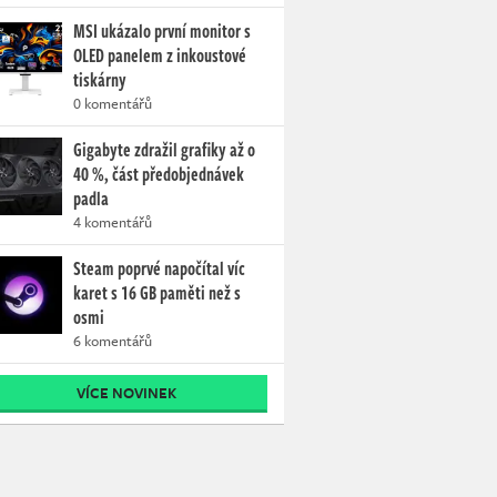
MSI ukázalo první monitor s
OLED panelem z inkoustové
tiskárny
0 komentářů
Gigabyte zdražil grafiky až o
40 %, část předobjednávek
padla
4 komentářů
Steam poprvé napočítal víc
karet s 16 GB paměti než s
osmi
6 komentářů
VÍCE NOVINEK