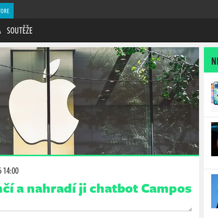
TORE
A
SOUTĚŽE
N
6 14:00
ončí a nahradí ji chatbot Campos