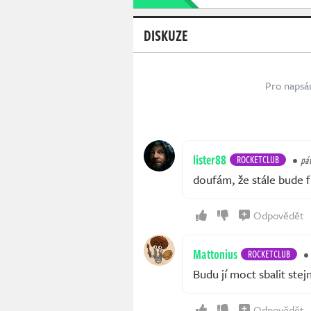
DISKUZE
Pro napsá
lister88
ROCKETCLUB
pát
doufám, že stále bude 
Odpovědět
Mattonius
ROCKETCLUB
Budu jí moct sbalit stej
Odpovědět