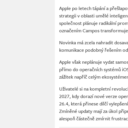
Apple po letech tápání a přešlap
strategii v oblasti umělé intelig
společnost plánuje radikální pro
označením Campos transformuje
Novinka má zcela nahradit dosava
komunikace podobný řešením o
Apple však neplánuje vydat samost
přímo do operačních systémů iOS 
zážitek napříč celým ekosystéme
Uživatelé si na kompletní revolu
2027, kdy dorazí nové verze oper
26.4, která přinese dílčí vylepše
Zmíněné updaty mají za úkol připr
alespoň částečně zmírnit frustraci