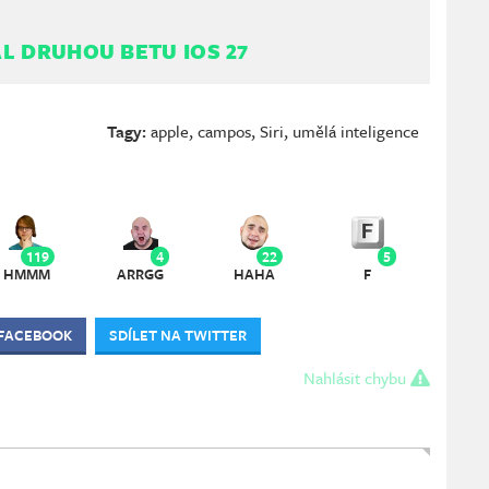
L DRUHOU BETU IOS 27
Tagy:
apple
,
campos
,
Siri
,
umělá inteligence
119
4
22
5
HMMM
ARRGG
HAHA
F
 FACEBOOK
SDÍLET NA TWITTER
Nahlásit chybu