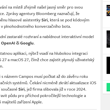
ování na místě zřejmě našel jasný směr pro svou
ence. Zprávy agentury Bloomberg naznačují, že
měnu hlasové asistentky
Siri
, která se pod kódovým
 v plnohodnotného konverzačního bota.
dní zastaralé rozhraní a nabídnout interaktivní model
d
OpenAI či Googlu
.
atnou aplikaci, nýbrž vsadí na hlubokou integraci
27 a macOS 27, čímž chce zajistit plynulý uživatelský
m.
ci s názvem Campos musí počkat až do závěru roku
ačních systémů. Čekání nicméně zkrátí aktualizace iOS
ní současné
Siri
, jež firma slibovala již v roce 2024.
avit půdu pro příchod pokročilejší technologie a
 majitelů zařízení Apple.