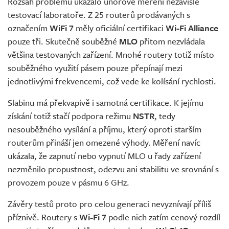
Rozsah problému ukázalo únorové měření nezávislé
testovací laboratoře. Z 25 routerů prodávaných s
označením
WiFi 7
měly oficiální certifikaci
Wi-Fi Alliance
pouze tři. Skutečně souběžné
MLO
přitom nezvládala
většina testovaných zařízení. Mnohé routery totiž místo
souběžného využití pásem pouze přepínají mezi
jednotlivými frekvencemi, což vede ke kolísání rychlosti.
Slabinu má překvapivě i samotná certifikace. K jejímu
získání totiž stačí podpora režimu
NSTR
, tedy
nesouběžného vysílání a příjmu, který oproti starším
routerům přináší jen omezené výhody. Měření navíc
ukázala, že zapnutí nebo vypnutí MLO u řady zařízení
nezměnilo propustnost, odezvu ani stabilitu ve srovnání s
provozem pouze v pásmu 6 GHz.
Závěry testů proto pro celou generaci nevyznívají příliš
příznivě. Routery s
Wi-Fi 7
podle nich zatím cenový rozdíl