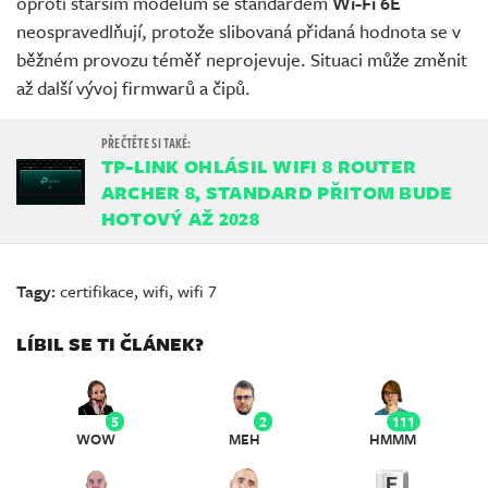
oproti starším modelům se standardem
Wi-Fi 6E
neospravedlňují, protože slibovaná přidaná hodnota se v
běžném provozu téměř neprojevuje. Situaci může změnit
až další vývoj firmwarů a čipů.
TP-LINK OHLÁSIL WIFI 8 ROUTER
ARCHER 8, STANDARD PŘITOM BUDE
HOTOVÝ AŽ 2028
Tagy:
certifikace
,
wifi
,
wifi 7
LÍBIL SE TI ČLÁNEK?
5
2
111
WOW
MEH
HMMM