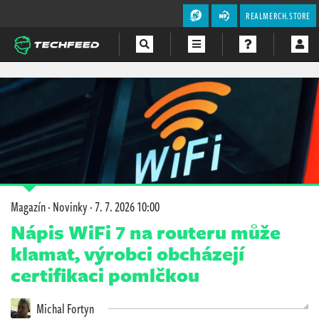
REALMERCH.STORE
Magazín
Videa
Soutěže
Magazín
·
Novinky
·
7. 7. 2026 10:00
Nápis WiFi 7 na routeru může
klamat, výrobci obcházejí
certifikaci pomlčkou
Michal Fortyn