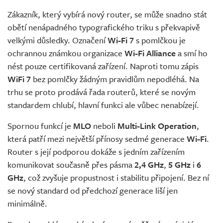
Zákazník, který vybírá nový router, se může snadno stát
obětí nenápadného typografického triku s překvapivě
velkými důsledky. Označení
Wi-Fi 7
s pomlčkou je
ochrannou známkou organizace
Wi-Fi Alliance
a smí ho
nést pouze certifikovaná zařízení. Naproti tomu zápis
WiFi 7
bez pomlčky žádným pravidlům nepodléhá. Na
trhu se proto prodává řada routerů, které se novým
standardem chlubí, hlavní funkci ale vůbec nenabízejí.
Spornou funkcí je
MLO
neboli
Multi-Link Operation
,
která patří mezi největší přínosy sedmé generace
Wi-Fi
.
Router s její podporou dokáže s jedním zařízením
komunikovat současně přes pásma
2,4 GHz
,
5 GHz
i
6
GHz
, což zvyšuje propustnost i stabilitu připojení. Bez ní
se nový standard od předchozí generace liší jen
minimálně.