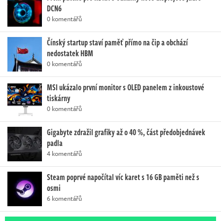
DCN6
0 komentářů
Čínský startup staví paměť přímo na čip a obchází
nedostatek HBM
0 komentářů
MSI ukázalo první monitor s OLED panelem z inkoustové
tiskárny
0 komentářů
Gigabyte zdražil grafiky až o 40 %, část předobjednávek
padla
4 komentářů
Steam poprvé napočítal víc karet s 16 GB paměti než s
osmi
6 komentářů