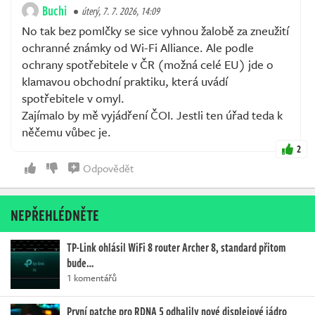
Buchi
úterý, 7. 7. 2026, 14:09
No tak bez pomlčky se sice vyhnou žalobě za zneužití
ochranné známky od Wi-Fi Alliance. Ale podle
ochrany spotřebitele v ČR (možná celé EU) jde o
klamavou obchodní praktiku, která uvádí
spotřebitele v omyl.
Zajímalo by mě vyjádření ČOI. Jestli ten úřad teda k
něčemu vůbec je.
2
Odpovědět
NEPŘEHLÉDNĚTE
TP-Link ohlásil WiFi 8 router Archer 8, standard přitom
bude…
1 komentářů
První patche pro RDNA 5 odhalily nové displejové jádro