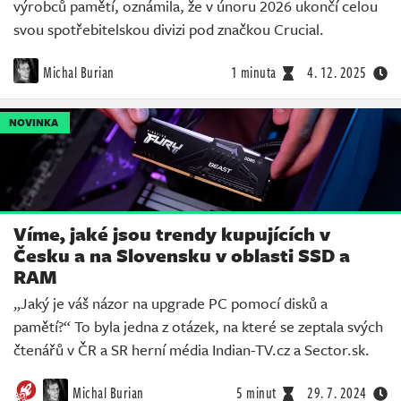
výrobců pamětí, oznámila, že v únoru 2026 ukončí celou
svou spotřebitelskou divizi pod značkou Crucial.
Michal Burian
1 minuta
4. 12. 2025
NOVINKA
Víme, jaké jsou trendy kupujících v
Česku a na Slovensku v oblasti SSD a
RAM
„Jaký je váš názor na upgrade PC pomocí disků a
pamětí?“ To byla jedna z otázek, na které se zeptala svých
čtenářů v ČR a SR herní média Indian-TV.cz a Sector.sk.
Michal Burian
5 minut
29. 7. 2024