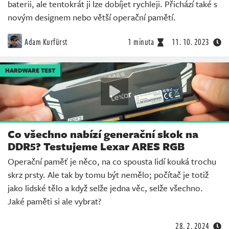
baterii, ale tentokrát ji lze dobíjet rychleji. Přichází také s
novým designem nebo větší operační pamětí.
Adam Kurfürst
1 minuta
11. 10. 2023
HARDWARE TEST
Co všechno nabízí generační skok na
DDR5? Testujeme Lexar ARES RGB
Operační paměť je něco, na co spousta lidí kouká trochu
skrz prsty. Ale tak by tomu být nemělo; počítač je totiž
jako lidské tělo a když selže jedna věc, selže všechno.
Jaké paměti si ale vybrat?
28. 2. 2024