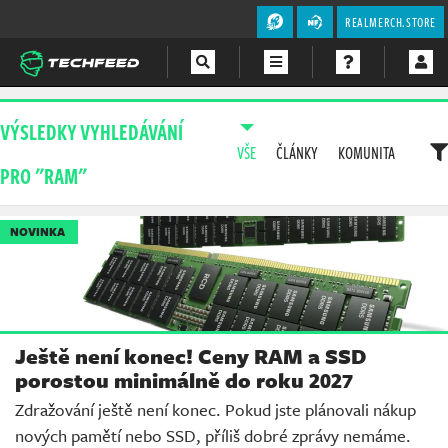
REALMERCH.STORE
Magazín
VÝSLEDKY VYHLEDÁVÁNÍ
VŠE
ČLÁNKY
KOMUNITA
Videa
PRO "RAM"
Soutěže
NOVINKA
Ještě není konec! Ceny RAM a SSD
porostou minimálně do roku 2027
Zdražování ještě není konec. Pokud jste plánovali nákup
nových pamětí nebo SSD, příliš dobré zprávy nemáme.