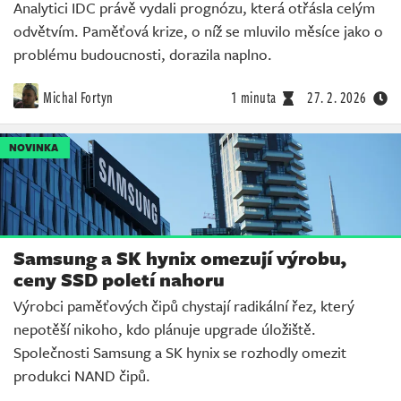
Analytici IDC právě vydali prognózu, která otřásla celým
odvětvím. Paměťová krize, o níž se mluvilo měsíce jako o
problému budoucnosti, dorazila naplno.
Michal Fortyn
1 minuta
27. 2. 2026
NOVINKA
Samsung a SK hynix omezují výrobu,
ceny SSD poletí nahoru
Výrobci paměťových čipů chystají radikální řez, který
nepotěší nikoho, kdo plánuje upgrade úložiště.
Společnosti Samsung a SK hynix se rozhodly omezit
produkci NAND čipů.