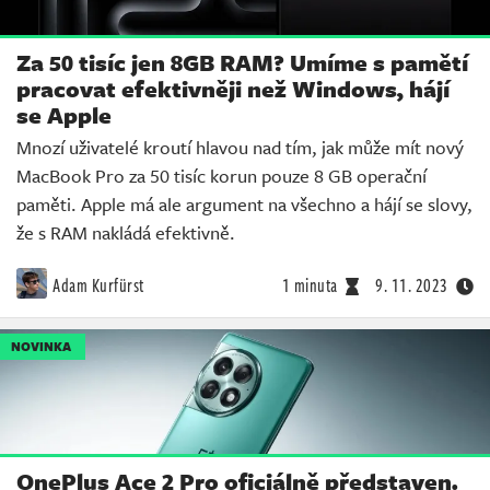
Za 50 tisíc jen 8GB RAM? Umíme s pamětí
pracovat efektivněji než Windows, hájí
se Apple
Mnozí uživatelé kroutí hlavou nad tím, jak může mít nový
MacBook Pro za 50 tisíc korun pouze 8 GB operační
paměti. Apple má ale argument na všechno a hájí se slovy,
že s RAM nakládá efektivně.
Adam Kurfürst
1 minuta
9. 11. 2023
NOVINKA
OnePlus Ace 2 Pro oficiálně představen.