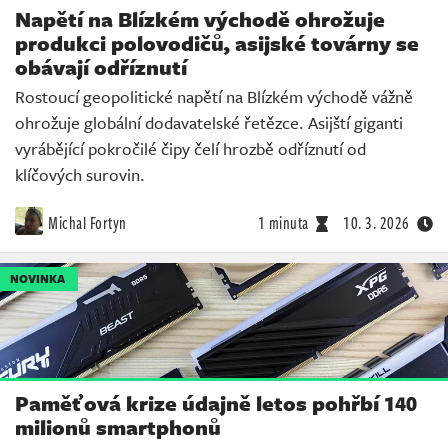
Napětí na Blízkém východě ohrožuje
produkci polovodičů, asijské továrny se
obávají odříznutí
Rostoucí geopolitické napětí na Blízkém východě vážně
ohrožuje globální dodavatelské řetězce. Asijští giganti
vyrábějící pokročilé čipy čelí hrozbě odříznutí od
klíčových surovin.
Michal Fortyn
1 minuta
10. 3. 2026
NOVINKA
Paměťová krize údajně letos pohřbí 140
milionů smartphonů