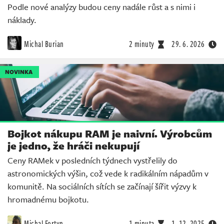
Podle nové analýzy budou ceny nadále růst a s nimi i
náklady.
Michal Burian
2 minuty
29. 6. 2026
NOVINKA
Bojkot nákupu RAM je naivní. Výrobcům
je jedno, že hráči nekupují
Ceny RAMek v posledních týdnech vystřelily do
astronomických výšin, což vede k radikálním nápadům v
komunitě. Na sociálních sítích se začínají šířit výzvy k
hromadnému bojkotu.
Michal Fortyn
1 minuta
1. 12. 2025