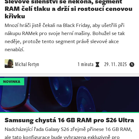
Slevové šílenství se nekoná, segment
RAM čelí tlaku a drží si rostoucí cenovou
křivku
Mnozí hráči jistě čekali na Black Friday, aby ušetřili při
nákupu RAMek pro svoje herní mašiny. Bohužel se tak
neděje, protože tento segment právě slevové akce
nenabízí.
Michal Fortyn
1 minuta
29. 11. 2025
NOVINKA
Samsung chystá 16 GB RAM pro S26 Ultra
Nadcházející řada Galaxy S26 zřejmě přinese 16 GB RAM,
ale tato konfigurace bude vyhrazena exkluzivně pro