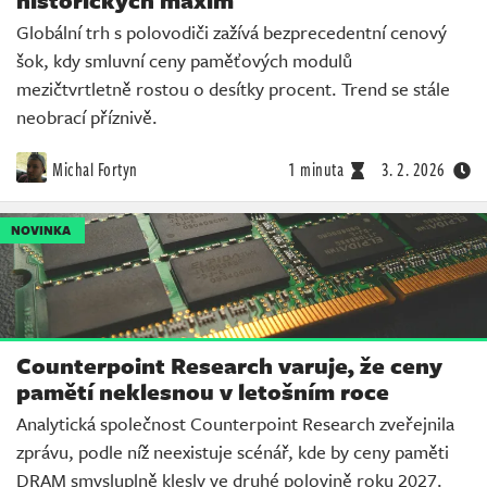
historických maxim
Globální trh s polovodiči zažívá bezprecedentní cenový
šok, kdy smluvní ceny paměťových modulů
mezičtvrtletně rostou o desítky procent. Trend se stále
neobrací příznivě.
Michal Fortyn
1 minuta
3. 2. 2026
NOVINKA
Counterpoint Research varuje, že ceny
pamětí neklesnou v letošním roce
Analytická společnost Counterpoint Research zveřejnila
zprávu, podle níž neexistuje scénář, kde by ceny paměti
DRAM smysluplně klesly ve druhé polovině roku 2027.