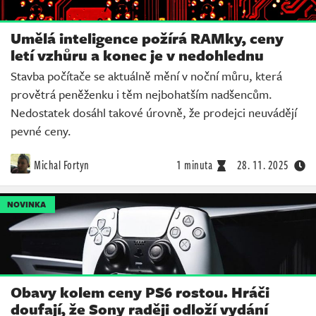
Umělá inteligence požírá RAMky, ceny
letí vzhůru a konec je v nedohlednu
Stavba počítače se aktuálně mění v noční můru, která
provětrá peněženku i těm nejbohatším nadšencům.
Nedostatek dosáhl takové úrovně, že prodejci neuvádějí
pevné ceny.
Michal Fortyn
1 minuta
28. 11. 2025
NOVINKA
Obavy kolem ceny PS6 rostou. Hráči
doufají, že Sony raději odloží vydání