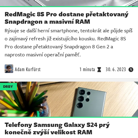
RedMagic 8S Pro dostane přetaktovaný
Snapdragon a masivní RAM
Rýsuje se další herní smartphone, tentokrát ale půjde spíš
o zajímavý refresh již existujícího kousku. RedMagic 8S
Pro dostane přetaktovaný Snapdragon 8 Gen 2 a
naprosto masivní operační paměť.
Adam Kurfürst
1 minuta
30. 6. 2023
DRBY
Telefony Samsung Galaxy S24 prý
konečně zvýší velikost RAM