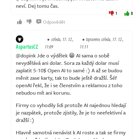
neví. Dej tomu čas.
1
8
Odpovědět
středa, 17. 12.,
Upraveno
středa, 17. 12.,
AspartusCZ
11:09
11:11
@dopink Jde o výdělek 😁 AI sama o sobě
nevydělává ani dolar. Sora za každý dolar musí
zaplatit 5-10$ Open AI to samé :) A až se budou
měnit zase karty, tak to bude ještě dražší. Šéf
openAI řekl, že i se členstvím a reklamou z toho
nebudou mít ani korunu.
Firmy co vyhodily lidi protože AI najednou hledají
je nazpátek, protože zjistily, že je to neefektivní a
dražší :)
Hlavně samotná nenávist k AI roste a tak se firmy