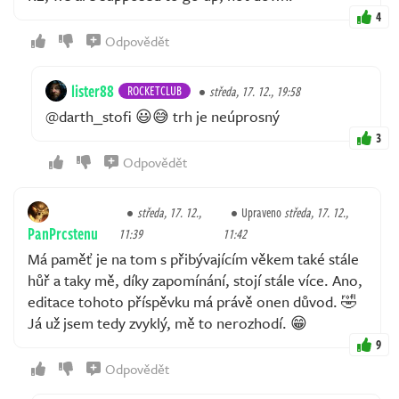
4
Odpovědět
lister88
ROCKETCLUB
středa, 17. 12., 19:58
@darth_stofi 😃😅 trh je neúprosný
3
Odpovědět
středa, 17. 12.,
Upraveno
středa, 17. 12.,
PanPrcstenu
11:39
11:42
Má paměť je na tom s přibývajícím věkem také stále
hůř a taky mě, díky zapomínání, stojí stále více. Ano,
editace tohoto příspěvku má právě onen důvod. 🤣
Já už jsem tedy zvyklý, mě to nerozhodí. 😁
9
Odpovědět