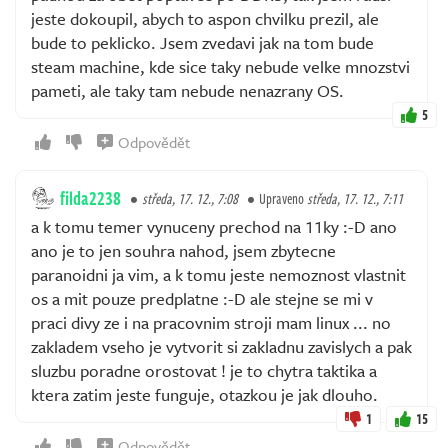
jeste dokoupil, abych to aspon chvilku prezil, ale
bude to peklicko. Jsem zvedavi jak na tom bude
steam machine, kde sice taky nebude velke mnozstvi
pameti, ale taky tam nebude nenazrany OS.
5
Odpovědět
filda2238
středa, 17. 12., 7:08
Upraveno
středa, 17. 12., 7:11
a k tomu temer vynuceny prechod na 11ky :-D ano
ano je to jen souhra nahod, jsem zbytecne
paranoidni ja vim, a k tomu jeste nemoznost vlastnit
os a mit pouze predplatne :-D ale stejne se mi v
praci divy ze i na pracovnim stroji mam linux ... no
zakladem vseho je vytvorit si zakladnu zavislych a pak
sluzbu poradne orostovat ! je to chytra taktika a
ktera zatim jeste funguje, otazkou je jak dlouho.
1
15
Odpovědět