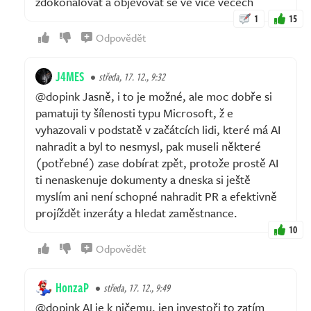
zdokonalovat a objevovat se ve více věcech
1
15
Odpovědět
J4MES
středa, 17. 12., 9:32
@dopink Jasně, i to je možné, ale moc dobře si
pamatuji ty šílenosti typu Microsoft, ž e
vyhazovali v podstatě v začátcích lidi, které má AI
nahradit a byl to nesmysl, pak museli některé
(potřebné) zase dobírat zpět, protože prostě AI
ti nenaskenuje dokumenty a dneska si ještě
myslím ani není schopné nahradit PR a efektivně
projíždět inzeráty a hledat zaměstnance.
10
Odpovědět
HonzaP
středa, 17. 12., 9:49
@dopink AI je k ničemu, jen investoři to zatím