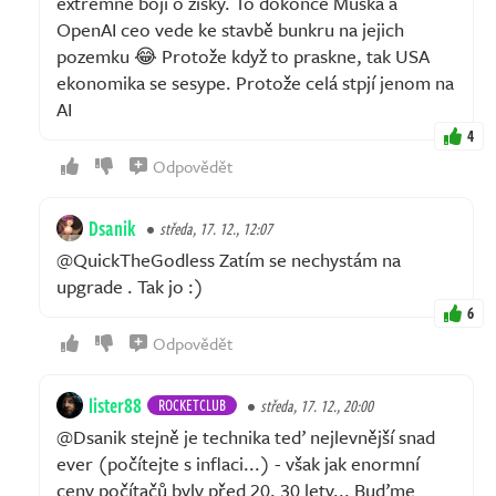
extrémně bojí o zisky. To dokonce Muska a
OpenAI ceo vede ke stavbě bunkru na jejich
pozemku 😂 Protože když to praskne, tak USA
ekonomika se sesype. Protože celá stpjí jenom na
AI
4
Odpovědět
Dsanik
středa, 17. 12., 12:07
@QuickTheGodless Zatím se nechystám na
upgrade . Tak jo :)
6
Odpovědět
lister88
ROCKETCLUB
středa, 17. 12., 20:00
@Dsanik stejně je technika teď nejlevnější snad
ever (počítejte s inflaci...) - však jak enormní
ceny počítačů byly před 20, 30 lety... Buďme