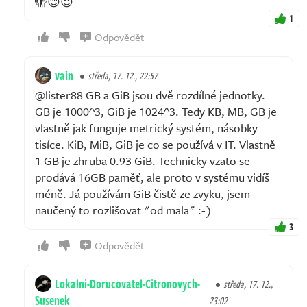
🫣😊😇
1
Odpovědět
vain
středa, 17. 12., 22:57
@lister88 GB a GiB jsou dvě rozdílné jednotky.
GB je 1000^3, GiB je 1024^3. Tedy KB, MB, GB je
vlastně jak funguje metrický systém, násobky
tisíce. KiB, MiB, GiB je co se používá v IT. Vlastně
1 GB je zhruba 0.93 GiB. Technicky vzato se
prodává 16GB paměť, ale proto v systému vidíš
méně. Já používám GiB čistě ze zvyku, jsem
naučený to rozlišovat "od mala" :-)
3
Odpovědět
Lokalni-Dorucovatel-Citronovych-
středa, 17. 12.,
Susenek
23:02