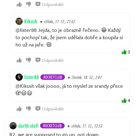
Odpovědět
Kikush
středa, 17. 12., 21:52
@lister88 Jejda, to je obrazně řečeno. 😁 Každý
to pochopí tak, že jsem udělala dobře a koupila si
ho už na jaře. 😄
2
Odpovědět
lister88
ROCKETCLUB
čtvrtek, 18. 12., 2:01
@Kikush však joooo, já to myslel ze srandy přece
🫣😃😃
4
Odpovědět
darth-stofi
ROCKETCLUB
středa, 17. 12., 12:53
R2, we are supposed to go up, not down.