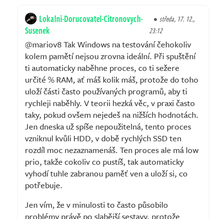
Lokalni-Dorucovatel-Citronovych-
středa, 17. 12.,
Susenek
23:12
@mariov8 Tak Windows na testování čehokoliv
kolem pamětí nejsou zrovna ideální. Při spuštění
ti automaticky naběhne proces, co ti sežere
určité % RAM, ať máš kolik máš, protože do toho
uloží části často používaných programů, aby ti
rychleji naběhly. V teorii hezká věc, v praxi často
taky, pokud ovšem nejedeš na nižších hodnotách.
Jen dneska už spíše nepoužitelná, tento proces
vzniknul kvůli HDD, v době rychlých SSD ten
rozdíl moc nezaznamenáš. Ten proces ale má low
prio, takže cokoliv co pustíš, tak automaticky
vyhodí tuhle zabranou paměť ven a uloží si, co
potřebuje.
Jen vím, že v minulosti to často působilo
problémy právě po slabější sestavy, protože