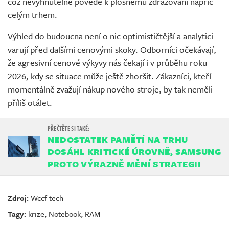
což nevyhnutelně povede k plošnému zdražování napříč
celým trhem.
Výhled do budoucna není o nic optimističtější a analytici
varují před dalšími cenovými skoky. Odborníci očekávají,
že agresivní cenové výkyvy nás čekají i v průběhu roku
2026, kdy se situace může ještě zhoršit. Zákazníci, kteří
momentálně zvažují nákup nového stroje, by tak neměli
příliš otálet.
NEDOSTATEK PAMĚTÍ NA TRHU
DOSÁHL KRITICKÉ ÚROVNĚ, SAMSUNG
PROTO VÝRAZNĚ MĚNÍ STRATEGII
Zdroj:
Wccf tech
Tagy:
krize
,
Notebook
,
RAM