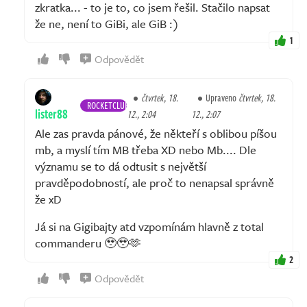
zkratka... - to je to, co jsem řešil. Stačilo napsat
že ne, není to GiBi, ale GiB :)
1
Odpovědět
čtvrtek, 18.
Upraveno
čtvrtek, 18.
ROCKETCLUB
lister88
12., 2:04
12., 2:07
Ale zas pravda pánové, že někteří s oblibou píšou
mb, a myslí tím MB třeba XD nebo Mb.... Dle
významu se to dá odtusit s největší
pravděpodobností, ale proč to nenapsal správně
že xD
Já si na Gigibajty atd vzpomínám hlavně z total
commanderu 🥹🥹🫶
2
Odpovědět