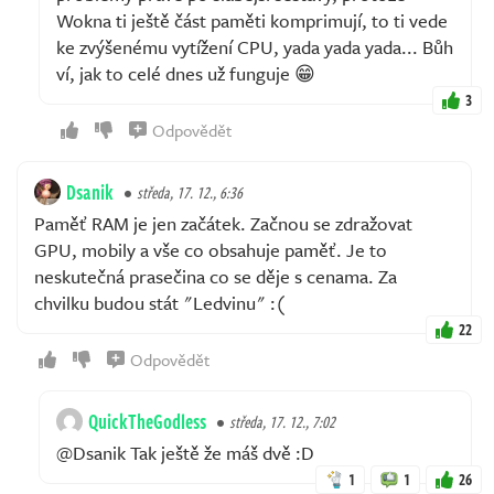
Wokna ti ještě část paměti komprimují, to ti vede
ke zvýšenému vytížení CPU, yada yada yada... Bůh
ví, jak to celé dnes už funguje 😁
3
Odpovědět
Dsanik
středa, 17. 12., 6:36
Paměť RAM je jen začátek. Začnou se zdražovat
GPU, mobily a vše co obsahuje paměť. Je to
neskutečná prasečina co se děje s cenama. Za
chvilku budou stát "Ledvinu" :(
22
Odpovědět
QuickTheGodless
středa, 17. 12., 7:02
@Dsanik Tak ještě že máš dvě :D
1
1
26