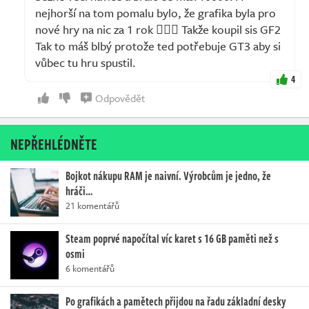
nejhorší na tom pomalu bylo, že grafika byla pro
nové hry na nic za 1 rok 🤷🏻‍♂️ Takže koupil sis GF2
Tak to máš blbý protože ted potřebuje GT3 aby si
vůbec tu hru spustil.
4
Odpovědět
NEPŘEHLÉDNĚTE
Bojkot nákupu RAM je naivní. Výrobcům je jedno, že
hráči…
21 komentářů
Steam poprvé napočítal víc karet s 16 GB paměti než s
osmi
6 komentářů
Po grafikách a pamětech přijdou na řadu základní desky