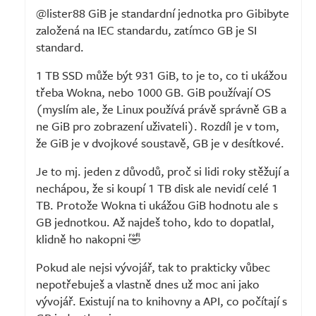
@lister88 GiB je standardní jednotka pro Gibibyte
založená na IEC standardu, zatímco GB je SI
standard.
1 TB SSD může být 931 GiB, to je to, co ti ukážou
třeba Wokna, nebo 1000 GB. GiB používají OS
(myslím ale, že Linux používá právě správně GB a
ne GiB pro zobrazení uživateli). Rozdíl je v tom,
že GiB je v dvojkové soustavě, GB je v desítkové.
Je to mj. jeden z důvodů, proč si lidi roky stěžují a
nechápou, že si koupí 1 TB disk ale nevidí celé 1
TB. Protože Wokna ti ukážou GiB hodnotu ale s
GB jednotkou. Až najdeš toho, kdo to dopatlal,
klidně ho nakopni 🤣
Pokud ale nejsi vývojář, tak to prakticky vůbec
nepotřebuješ a vlastně dnes už moc ani jako
vývojář. Existují na to knihovny a API, co počítají s