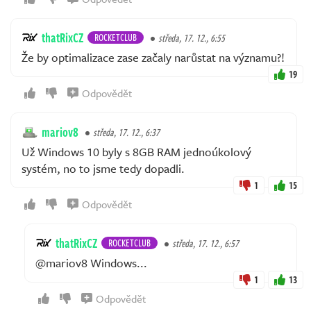
thatRixCZ
ROCKETCLUB
středa, 17. 12., 6:55
Že by optimalizace zase začaly narůstat na významu?!
19
Odpovědět
mariov8
středa, 17. 12., 6:37
Už Windows 10 byly s 8GB RAM jednoúkolový
systém, no to jsme tedy dopadli.
1
15
Odpovědět
thatRixCZ
ROCKETCLUB
středa, 17. 12., 6:57
@mariov8 Windows...
1
13
Odpovědět