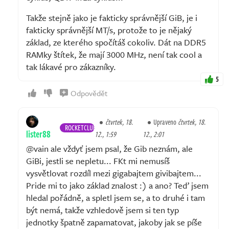
Takže stejně jako je fakticky správnější GiB, je i
fakticky správnější MT/s, protože to je nějaký
základ, ze kterého spočítáš cokoliv. Dát na DDR5
RAMky štítek, že mají 3000 MHz, není tak cool a
tak lákavé pro zákazníky.
5
Odpovědět
čtvrtek, 18.
Upraveno
čtvrtek, 18.
ROCKETCLUB
lister88
12., 1:59
12., 2:01
@vain ale vždyť jsem psal, že Gib neznám, ale
GiBi, jestli se nepletu... FKt mi nemusíš
vysvětlovat rozdíl mezi gigabajtem givibajtem...
Pride mi to jako základ znalost :) a ano? Teď jsem
hledal pořádně, a spletl jsem se, a to druhé i tam
být nemá, takže vzhledově jsem si ten typ
jednotky špatně zapamatovat, jakoby jak se píše