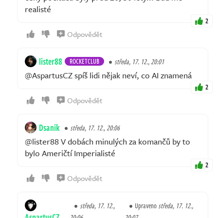
realisté
2
Odpovědět
lister88
ROCKETCLUB
středa, 17. 12., 20:01
@AspartusCZ spíš lidi nějak neví, co AI znamená
2
Odpovědět
Dsanik
středa, 17. 12., 20:06
@lister88 V dobách minulých za komančů by to
bylo Američtí Imperialisté
2
Odpovědět
středa, 17. 12.,
Upraveno
středa, 17. 12.,
AspartusCZ
20:06
20:07