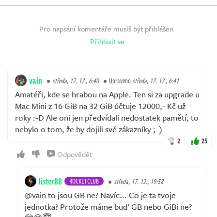
Pro napsání komentáře musíš být přihlášen.
Přihlásit se
vain
středa, 17. 12., 6:40
Upraveno
středa, 17. 12., 6:41
Amatéři, kde se hrabou na Apple. Ten si za upgrade u
Mac Mini z 16 GiB na 32 GiB účtuje 12000,- Kč už
roky :-D Ale oni jen předvídali nedostatek pamětí, to
nebylo o tom, že by dojili své zákazníky ;-)
2
25
Odpovědět
lister88
ROCKETCLUB
středa, 17. 12., 19:58
@vain to jsou GB ne? Navíc... Co je ta tvoje
jednotka? Protože máme buď GB nebo GiBi ne?