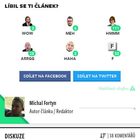
LÍBIL SE TI ČLÁNEK?
3
6
111
WOW
MEH
HMMM
25
8
38
ARRGG
HAHA
F
SDÍLET NA FACEBOOK
SDÍLET NA TWITTER
Nahlásit chybu
Michal Fortyn
Autor článku / Redaktor
DISKUZE
| 38 KOMENTÁŘŮ