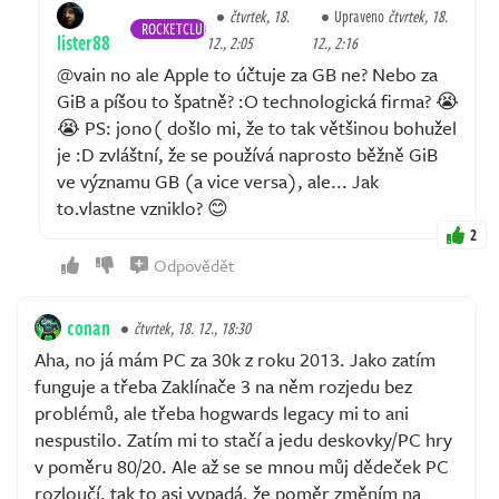
čtvrtek, 18.
Upraveno
čtvrtek, 18.
ROCKETCLUB
lister88
12., 2:05
12., 2:16
@vain no ale Apple to účtuje za GB ne? Nebo za
GiB a píšou to špatně? :O technologická firma? 😭
😭 PS: jono( došlo mi, že to tak většinou bohužel
je :D zvláštní, že se používá naprosto běžně GiB
ve významu GB (a vice versa), ale... Jak
to.vlastne vzniklo? 😊
2
Odpovědět
conan
čtvrtek, 18. 12., 18:30
Aha, no já mám PC za 30k z roku 2013. Jako zatím
funguje a třeba Zaklínače 3 na něm rozjedu bez
problémů, ale třeba hogwards legacy mi to ani
nespustilo. Zatím mi to stačí a jedu deskovky/PC hry
v poměru 80/20. Ale až se se mnou můj dědeček PC
rozloučí, tak to asi vypadá, že poměr změním na