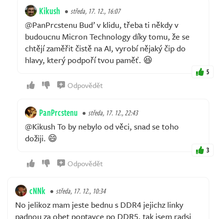
Kikush
středa, 17. 12., 16:07
@PanPrcstenu Buď v klidu, třeba ti někdy v
budoucnu Micron Technology díky tomu, že se
chtějí zaměřit čistě na AI, vyrobí nějaký čip do
hlavy, který podpoří tvou paměť. 😆
5
Odpovědět
PanPrcstenu
středa, 17. 12., 22:43
@Kikush To by nebylo od věci, snad se toho
dožiji. 😄
3
Odpovědět
cNNk
středa, 17. 12., 10:34
No jelikoz mam jeste bednu s DDR4 jejichz linky
padnou za obet poptavce po DDR5, tak jsem radsi