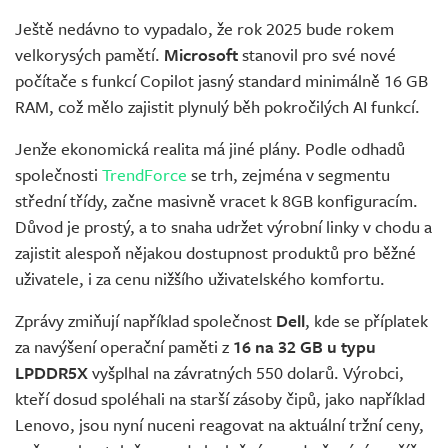
Ještě nedávno to vypadalo, že rok 2025 bude rokem
velkorysých pamětí.
Microsoft
stanovil pro své nové
počítače s funkcí Copilot jasný standard minimálně 16 GB
RAM, což mělo zajistit plynulý běh pokročilých AI funkcí.
Jenže ekonomická realita má jiné plány. Podle odhadů
společnosti
TrendForce
se trh, zejména v segmentu
střední třídy, začne masivně vracet k 8GB konfiguracím.
Důvod je prostý, a to snaha udržet výrobní linky v chodu a
zajistit alespoň nějakou dostupnost produktů pro běžné
uživatele, i za cenu nižšího uživatelského komfortu.
Zprávy zmiňují například společnost
Dell
, kde se příplatek
za navýšení operační paměti z
16 na 32 GB u typu
LPDDR5X
vyšplhal na závratných 550 dolarů. Výrobci,
kteří dosud spoléhali na starší zásoby čipů, jako například
Lenovo, jsou nyní nuceni reagovat na aktuální tržní ceny,