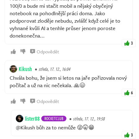
100/0 a bude mi stačit mobil a nějaký obyčejný
notebook na pohodlnější práci doma. Jako
podporovat zloděje nebudu, zvlášť když celé je to
vyhnané kvůli AI a tenhle průser jenom poroste
donekonečna...
3
Odpovědět
Kikush
středa, 17. 12., 16:04
Chvála bohu, že jsem si letos na jaře pořizovala nový
počítač a už na nic nečekala. 🙏😄
6
Odpovědět
lister88
ROCKETCLUB
středa, 17. 12., 19:58
@Kikush bůh za to nemůže 😜🤫😁
3