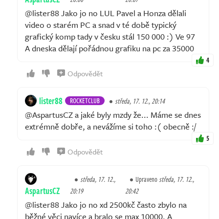
@lister88 Jako jo no LUL Pavel a Honza dělali
video o starém PC a snad v té době typický
grafický komp tady v česku stál 150 000 :) Ve 97
A dneska dělají pořádnou grafiku na pc za 35000
4
Odpovědět
lister88
ROCKETCLUB
středa, 17. 12., 20:14
@AspartusCZ a jaké byly mzdy že... Máme se dnes
extrémně dobře, a nevážíme si toho :( obecně :/
5
Odpovědět
středa, 17. 12.,
Upraveno
středa, 17. 12.,
AspartusCZ
20:19
20:42
@lister88 Jako jo no xd 2500kč často zbylo na
běžné věci navíce a bralo se max 10000. A