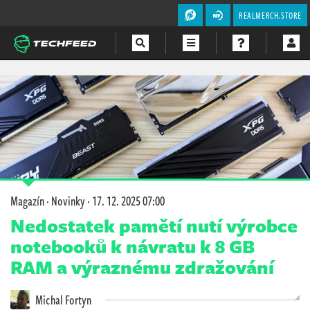
REALMERCH.STORE
Magazín
Videa
Soutěže
Magazín
·
Novinky
·
17. 12. 2025 07:00
Nedostatek pamětí nutí výrobce
notebooků k návratu k 8 GB
RAM a výraznému zdražování
Michal Fortyn