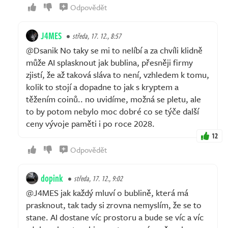
Odpovědět
J4MES
středa, 17. 12., 8:57
@Dsanik No taky se mi to nelíbí a za chvíli klidně
může AI splasknout jak bublina, přesněji firmy
zjistí, že až taková sláva to není, vzhledem k tomu,
kolik to stojí a dopadne to jak s kryptem a
těžením coinů.. no uvidíme, možná se pletu, ale
to by potom nebylo moc dobré co se týče další
ceny vývoje paměti i po roce 2028.
12
Odpovědět
dopink
středa, 17. 12., 9:02
@J4MES jak každý mluví o bublině, která má
prasknout, tak tady si zrovna nemyslím, že se to
stane. AI dostane víc prostoru a bude se víc a víc