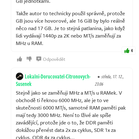
GB jednotkami.
Takže autor to technicky použil správně, protože
GB jsou více hovorové, ale 16 GiB by bylo reálně
něco nad 17 GB. Je to stejná patlanina, jako když
lidi vydávají 1440p za 2K nebo MT/s zaměňují za
MHz u RAM.
4
Odpovědět
Lokalni-Dorucovatel-Citronovych-
středa, 17. 12.,
Susenek
23:06
Stejně jako se zaměňuji MHz a MT/s u RAMek. V
obchodě ti řeknou 6000 MHz, ale je to ve
skutečnosti 6000 MT/s, samotné RAM paměti pak
mají tedy 3000 MHz. Není to lživé ale spíše
zavádějící, protože jde o to, že DDR paměti
dokážou přenést data 2x za cyklus, SDR 1x za
cyklus, QDR 4x za cyklus...