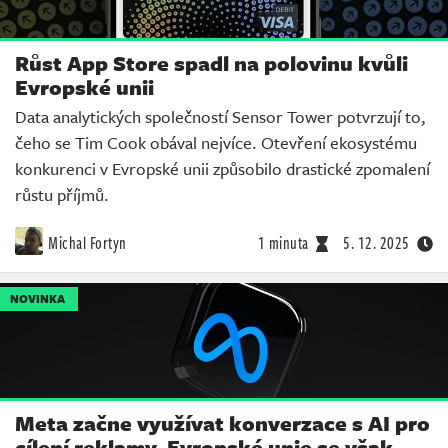
Růst App Store spadl na polovinu kvůli
Evropské unii
Data analytických společností Sensor Tower potvrzují to,
čeho se Tim Cook obával nejvíce. Otevření ekosystému
konkurenci v Evropské unii způsobilo drastické zpomalení
růstu příjmů.
Michal Fortyn
1 minuta
5. 12. 2025
NOVINKA
Meta začne využívat konverzace s AI pro
cílení reklamy, Evropské unie se však