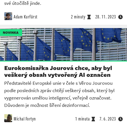
své útočiště jinde.
Adam Kurfürst
2 minuty
28. 11. 2023
NOVINKA
Eurokomisařka Jourová chce, aby byl
veškerý obsah vytvořený AI označen
Představitelé Evropské unie v čele s Věrou Jourovou
podle posledních zpráv chtějí veškerý obsah, který byl
vygenerován umělou inteligencí, veřejně označovat.
Důvodem je možnost šíření dezinformací.
Michal Fortyn
1 minuta
7. 6. 2023