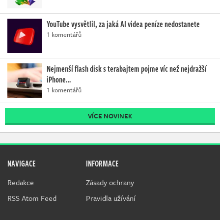
YouTube vysvětlil, za jaká AI videa peníze nedostanete
1 komentářů
Nejmenší flash disk s terabajtem pojme víc než nejdražší
iPhone…
1 komentářů
VÍCE NOVINEK
NAVIGACE
INFORMACE
Redakce
Zásady ochrany
RSS Atom Feed
Pravidla užívání