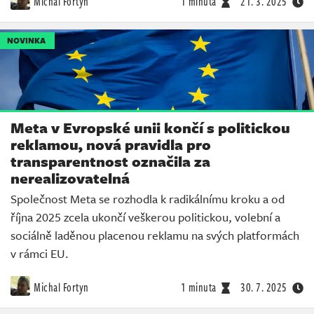
Michal Fortyn
1 minuta
21. 3. 2025
NOVINKA
Meta v Evropské unii končí s politickou
reklamou, nová pravidla pro
transparentnost označila za
nerealizovatelná
Společnost Meta se rozhodla k radikálnímu kroku a od
října 2025 zcela ukončí veškerou politickou, volební a
sociálně laděnou placenou reklamu na svých platformách
v rámci EU.
Michal Fortyn
1 minuta
30. 7. 2025