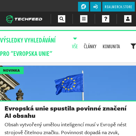
REALMERCH.STORE
Magazín
VÝSLEDKY VYHLEDÁVÁNÍ
VŠE
ČLÁNKY
KOMUNITA
Videa
PRO "EVROPSKA UNIE"
Soutěže
NOVINKA
Evropská unie spustila povinné značení
AI obsahu
Obsah vytvořený umělou inteligencí musí v Evropě nést
strojově čitelnou značku. Povinnost dopadá na zvuk,