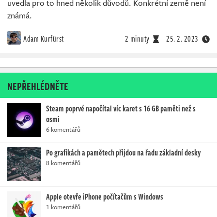
uvedla pro to hned několik důvodů. Konkrétní země není
známá.
Adam Kurfürst
2 minuty
25. 2. 2023
NEPŘEHLÉDNĚTE
Steam poprvé napočítal víc karet s 16 GB paměti než s
osmi
6 komentářů
Po grafikách a pamětech přijdou na řadu základní desky
8 komentářů
Apple otevře iPhone počítačům s Windows
1 komentářů