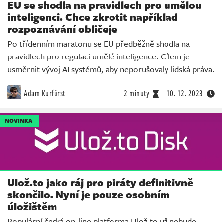
EU se shodla na pravidlech pro umělou
inteligenci. Chce zkrotit například
rozpoznávání obličeje
Po třídenním maratonu se EU předběžně shodla na
pravidlech pro regulaci umělé inteligence. Cílem je
usměrnit vývoj AI systémů, aby neporušovaly lidská práva.
Adam Kurfürst
2 minuty
10. 12. 2023
NOVINKA
Ulož.to jako ráj pro piráty definitivně
skončilo. Nyní je pouze osobním
úložištěm
Populární česká on-line platforma Ulož.to už nebude