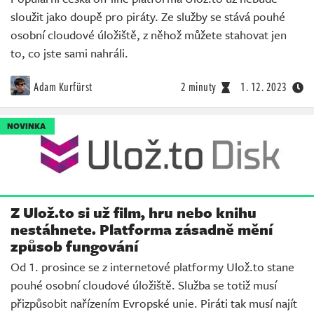
sloužit jako doupě pro piráty. Ze služby se stává pouhé
osobní cloudové úložiště, z něhož můžete stahovat jen
to, co jste sami nahráli.
Adam Kurfürst
2 minuty
1. 12. 2023
NOVINKA
Z Ulož.to si už film, hru nebo knihu
nestáhnete. Platforma zásadně mění
způsob fungování
Od 1. prosince se z internetové platformy Ulož.to stane
pouhé osobní cloudové úložiště. Služba se totiž musí
přizpůsobit nařízením Evropské unie. Piráti tak musí najít