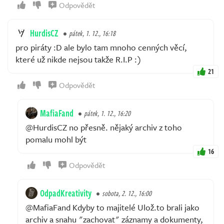
Odpovědět
HurdisCZ
pátek, 1. 12., 16:18
pro piráty :D ale bylo tam mnoho cenných věcí,
které už nikde nejsou takže R.I.P :)
21
Odpovědět
MafiaFand
pátek, 1. 12., 16:20
@HurdisCZ no přesně. nějaký archiv z toho
pomalu mohl být
16
Odpovědět
OdpadKreativity
sobota, 2. 12., 16:00
@MafiaFand Kdyby to majitelé Ulož.to brali jako
archiv a snahu "zachovat" záznamy a dokumenty,