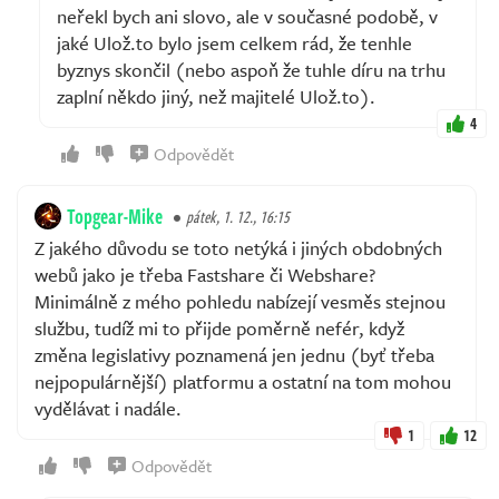
neřekl bych ani slovo, ale v současné podobě, v
jaké Ulož.to bylo jsem celkem rád, že tenhle
byznys skončil (nebo aspoň že tuhle díru na trhu
zaplní někdo jiný, než majitelé Ulož.to).
4
Odpovědět
Topgear-Mike
pátek, 1. 12., 16:15
Z jakého důvodu se toto netýká i jiných obdobných
webů jako je třeba Fastshare či Webshare?
Minimálně z mého pohledu nabízejí vesměs stejnou
službu, tudíž mi to přijde poměrně nefér, když
změna legislativy poznamená jen jednu (byť třeba
nejpopulárnější) platformu a ostatní na tom mohou
vydělávat i nadále.
1
12
Odpovědět