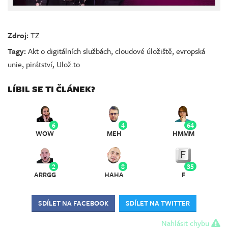
Zdroj:
TZ
Tagy:
Akt o digitálních službách
,
cloudové úložiště
,
evropská
unie
,
pirátství
,
Ulož.to
LÍBIL SE TI ČLÁNEK?
6
4
64
WOW
MEH
HMMM
2
8
35
ARRGG
HAHA
F
SDÍLET NA FACEBOOK
SDÍLET NA TWITTER
Nahlásit chybu