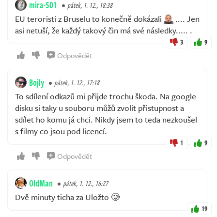
mira-501
pátek, 1. 12., 18:38
EU teroristi z Bruselu to konečně dokázali
.... Jen
asi netuší, že každý takový čin má své následky..... .
3
9
Odpovědět
Bojly
pátek, 1. 12., 17:18
To sdílení odkazů mi přijde trochu škoda. Na google
disku si taky u souboru můžů zvolit přistupnost a
sdílet ho komu já chci. Nikdy jsem to teda nezkoušel
s filmy co jsou pod licencí.
1
9
Odpovědět
OldMan
pátek, 1. 12., 16:27
Dvě minuty ticha za Uložto 🥲
19