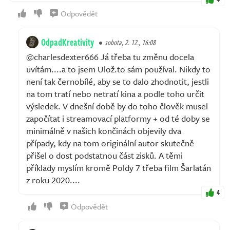
Odpovědět
OdpadKreativity
sobota, 2. 12., 16:08
@charlesdexter666 Já třeba tu změnu docela
uvítám....a to jsem Ulož.to sám používal. Nikdy to
není tak černobílé, aby se to dalo zhodnotit, jestli
na tom tratí nebo netratí kina a podle toho určit
výsledek. V dnešní době by do toho člověk musel
započítat i streamovací platformy + od té doby se
minimálně v našich končinách objevily dva
případy, kdy na tom originální autor skutečně
přišel o dost podstatnou část zisků. A těmi
příklady myslím kromě Poldy 7 třeba film Šarlatán
z roku 2020....
4
Odpovědět