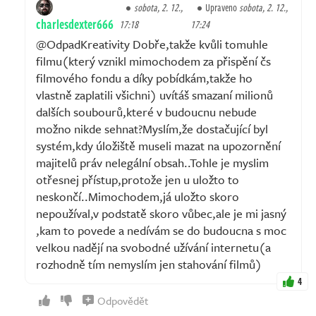
sobota, 2. 12.,
Upraveno
sobota, 2. 12.,
charlesdexter666
17:18
17:24
@OdpadKreativity Dobře,takže kvůli tomuhle
filmu(který vznikl mimochodem za přispění čs
filmového fondu a díky pobídkám,takže ho
vlastně zaplatili všichni) uvítáš smazaní milionů
dalších soubourů,které v budoucnu nebude
možno nikde sehnat?Myslím,že dostačující byl
systém,kdy úložiště museli mazat na upozornění
majitelů práv nelegální obsah..Tohle je myslim
otřesnej přístup,protože jen u uložto to
neskončí..Mimochodem,já uložto skoro
nepoužíval,v podstatě skoro vůbec,ale je mi jasný
,kam to povede a nedívám se do budoucna s moc
velkou nadějí na svobodné užívání internetu(a
rozhodně tím nemyslím jen stahování filmů)
4
Odpovědět