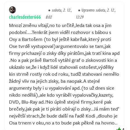
sobota, 2. 12.,
Upraveno
sobota, 2. 12.,
charlesdexter666
8:02
12:29
Mnozí změnu vítají,no to určitě,leda tak osa a jim
podobní....Tenkrát jsem viděl rozhovor s bábou s
Osy a Bartošem (to byl ještě kabrňak,který proti
Ose tvrdě vystupoval)argumentovalo se tam,jak
firmy prichazejí o zisky díky pirátům,jak tratí kina apd
.No a pak právě Bartoš vytáhl graf o ziskovosti kin a
ukázalo se,že i když lidé stahovali ostošest,výdělky
kin strmě rostly rok od roku, tudíž stahovani nemělo
žádný vliv na jejich zisky, ba naopak.A stejné
argumenty byly i u vypalování apd.(to už dnes sice
nikdo nedělá),ale kdo vyráběl vypalovačky,kazety,
DVD, Blu-Ray ad.?No úplně stejné firmy,keré pak
brečely,jak pak je ti piráti obírají o zisky..Já mám teď
největší strach,že bude další na řadě Kodi ,dlouho je
Osa trnem v oku,no a to bude pak pěkně na hovno..
4