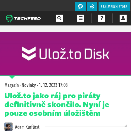
REALMERCH.STORE
Magazín
Videa
Soutěže
Magazín
·
Novinky
·
1. 12. 2023 17:08
Ulož.to jako ráj pro piráty
definitivně skončilo. Nyní je
pouze osobním úložištěm
Adam Kurfürst