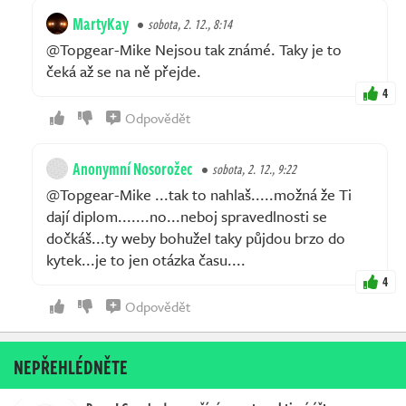
MartyKay
sobota, 2. 12., 8:14
@Topgear-Mike Nejsou tak známé. Taky je to
čeká až se na ně přejde.
4
Odpovědět
Anonymní Nosorožec
sobota, 2. 12., 9:22
@Topgear-Mike ...tak to nahlaš.....možná že Ti
dají diplom.......no...neboj spravedlnosti se
dočkáš...ty weby bohužel taky půjdou brzo do
kytek...je to jen otázka času....
4
Odpovědět
NEPŘEHLÉDNĚTE