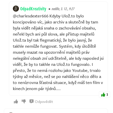
OdpadKreativity
neděle, 3. 12., 9:27
@charlesdexter666 Kdyby Ulož.to bylo
koncipováno víc, jako archiv a skutečně by tam
byla vidět nějaká snaha o zachovávání obsahu,
neřekl bych ani půl slova, ale přístup majitelů
Ulož.ta byl tak flegmatický, že bylo jasný, že
takhle nemůže fungovat. Systém, kdy úložiště
musely mazat na upozornění majitelů práv
nelegální obsah zní udržitelně, ale kdy naposled jsi
viděl, že by to takhle na Ulož.to fungovalo. I
přesto, že to nemá rozlohu jako Youtube, trvalo
týdny až měsíce, než se po nahlášení něco dělo a
to nenízrovna šťastná situace, když máš ten film v
kinech jenom pár týdnů....
3
Odpovědět