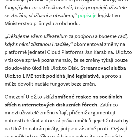
fungují jako zprostředkovatelé, tedy propojují uživatele
se zbožím, službami a obsahem,“
popisuje
legislativu
Ministerstvo průmyslu a obchodu.
„
Děkujeme všem uživatelům za podporu a budeme rádi,
když s námi zůstanou i nadále,“
okomentoval změny na
platformě jednatel Cloud Platforms Jan Karabina. Ulož.to
v tiskové zprávě poznamenalo, že se změny týkají pouze
cloudového úložiště Ulož.to Disk.
Streamovací služba
Ulož.to LIVE totiž podléhá jiné legislativě
, a proto si
může dovolit nadále fungovat beze změn.
Omezení Ulož.to sklízí
smíšené reakce na sociálních
sítích a internetových diskuzních fórech
. Zatímco
mnozí uživatelé změnu vítají, přičemž argumentují
nutností chránit autorská práva umělců, jejichž obsah byl
na Ulož.to nahrán piráty, jiní jsou zásadně proti. Ozývají
se například narážky na údajnou nekvalitu současných