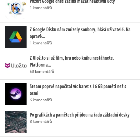
Pozor! Google dnes začíná mazat neaktivní účty
1 komentářů
Z Google Disku nám zmizely soubory, hlásí uživatelé. Na
opravě…
1 komentářů
Z Ulož.to si už film, hru nebo knihu nestáhnete.
Platforma…
53 komentářů
Steam poprvé napočítal víc karet s 16 GB paměti než s
osmi
6 komentářů
Po grafikách a pamětech přijdou na řadu základní desky
8 komentářů