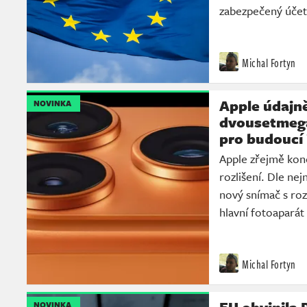
zabezpečený úče
Michal Fortyn
Apple údajně
NOVINKA
dvousetmega
pro budoucí
Apple zřejmě kon
rozlišení. Dle nej
nový snímač s ro
hlavní fotoaparát
Michal Fortyn
NOVINKA