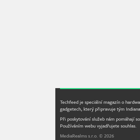
Techfeed je speciální magazín o hardwa
gadgetech, který připravuje tým Indiana
Při poskytování služeb nám pomáhají so
Používáním webu vyjadřujete souhlas.
MediaRealms s.r.o.
© 2026