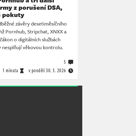
Pornhub a tři další
ormy z porušení DSA,
é pokuty
edběžné závěry desetiměsíčního
chž Pornhub, Stripchat, XNXX a
Zákon o digitálních službách
 nesplňují věkovou kontrolu.
5
1 minuta
v pondělí
30. 3. 2026