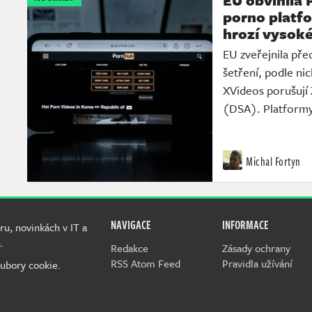
EU obvinila 
porno platf
hrozí vysok
EU zveřejnila př
šetření, podle ni
XVideos porušují 
(DSA). Platformy
Michal Fortyn
NAVIGACE
INFORMACE
ru, novinkách v IT a
.
Redakce
Zásady ochrany
RSS Atom Feed
Pravidla užívání
ubory cookie.