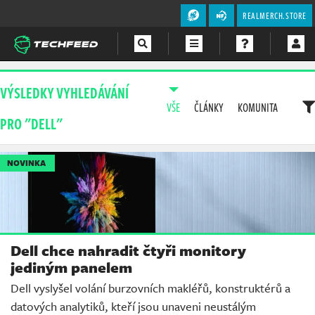
REALMERCH.STORE
Magazín
VÝSLEDKY VYHLEDÁVÁNÍ
VŠE
ČLÁNKY
KOMUNITA
Videa
PRO "DELL"
Soutěže
NOVINKA
Dell chce nahradit čtyři monitory
jediným panelem
Dell vyslyšel volání burzovních makléřů, konstruktérů a
datových analytiků, kteří jsou unaveni neustálým