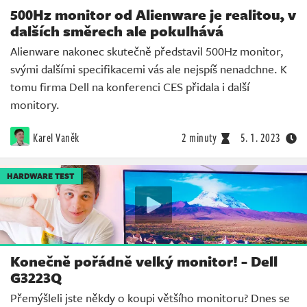
500Hz monitor od Alienware je realitou, v
dalších směrech ale pokulhává
Alienware nakonec skutečně představil 500Hz monitor,
svými dalšími specifikacemi vás ale nejspíš nenadchne. K
tomu firma Dell na konferenci CES přidala i další
monitory.
Karel Vaněk
2 minuty
5. 1. 2023
HARDWARE TEST
Konečně pořádně velký monitor! - Dell
G3223Q
Přemýšleli jste někdy o koupi většího monitoru? Dnes se