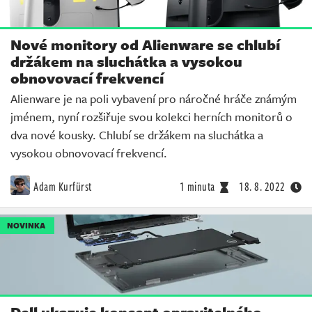
Nové monitory od Alienware se chlubí
držákem na sluchátka a vysokou
obnovovací frekvencí
Alienware je na poli vybavení pro náročné hráče známým
jménem, nyní rozšiřuje svou kolekci herních monitorů o
dva nové kousky. Chlubí se držákem na sluchátka a
vysokou obnovovací frekvencí.
Adam Kurfürst
1 minuta
18. 8. 2022
NOVINKA
Dell ukazuje koncept opravitelného