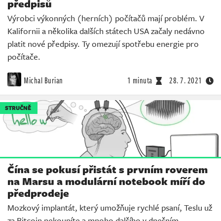
předpisů
Výrobci výkonných (herních) počítačů mají problém. V
Kalifornii a několika dalších státech USA začaly nedávno
platit nové předpisy. Ty omezují spotřebu energie pro
počítače.
Michal Burian
1 minuta
28. 7. 2021
STRUČNĚ
Čína se pokusí přistát s prvním roverem
na Marsu a modulární notebook míří do
předprodeje
Mozkový implantát, který umožňuje rychlé psaní, Teslu už
za Bitcoin nekoupíte a mnoho dalšího v dnešním