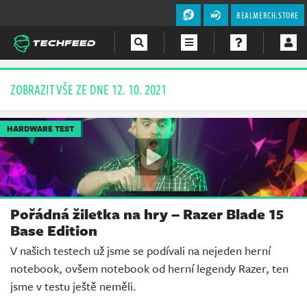
REALMERCH.STORE
Magazín
ZOBRAZIT VŠE ZE DNE 12. 10. 2021
Videa
HARDWARE TEST
Soutěže
Pořádná žiletka na hry – Razer Blade 15
Base Edition
V našich testech už jsme se podívali na nejeden herní
notebook, ovšem notebook od herní legendy Razer, ten
jsme v testu ještě neměli.