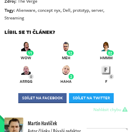
Zdroj:
The Verge
Tagy:
Alienware
,
concept nyx
,
Dell
,
prototyp
,
server
,
Streaming
LÍBIL SE TI ČLÁNEK?
11
12
82
WOW
MEH
HMMM
0
2
0
ARRGG
HAHA
F
SDÍLET NA FACEBOOK
SDÍLET NA TWITTER
Nahlásit chybu
Martin Havlíček
Autor článku / Bývalý redaktor