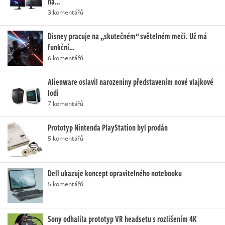
na…
3 komentářů
Disney pracuje na „skutečném“ světelném meči. Už má
funkční…
6 komentářů
Alienware oslavil narozeniny představením nové vlajkové
lodi
7 komentářů
Prototyp Nintenda PlayStation byl prodán
5 komentářů
Dell ukazuje koncept opravitelného notebooku
5 komentářů
Sony odhalila prototyp VR headsetu s rozlišením 4K