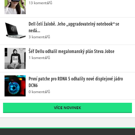
13 komentářů
Dell čelí žalobě. Jeho „upgradovatelný notebook“ se
nedá…
3 komentářů
Šéf Dellu odhalil megalomanský plán Steva Jobse
1 komentářů
První patche pro RDNA 5 odhalily nové displejové jádro
DCN6
0 komentářů
VÍCE NOVINEK