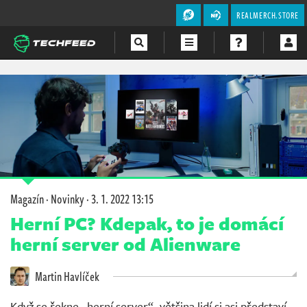
REALMERCH.STORE
Magazín
Videa
Soutěže
Magazín
·
Novinky
·
3. 1. 2022 13:15
Herní PC? Kdepak, to je domácí
herní server od Alienware
Martin Havlíček
Když se řekne „herní server“, většina lidí si asi představí