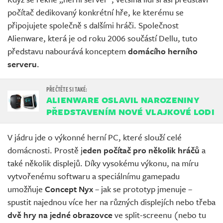
počítač dedikovaný konkrétní hře, ke kterému se
připojujete společně s dalšími hráči. Společnost
Alienware, která je od roku 2006 součástí Dellu, tuto
představu nabourává konceptem
domácího herního
serveru
.
ALIENWARE OSLAVIL NAROZENINY
PŘEDSTAVENÍM NOVÉ VLAJKOVÉ LODI
V jádru jde o výkonné herní PC, které slouží celé
domácnosti. Prostě j
eden počítač pro několik hráčů
a
také několik displejů. Díky vysokému výkonu, na míru
vytvořenému softwaru a speciálnímu gamepadu
umožňuje
Concept Nyx
– jak se prototyp jmenuje –
spustit najednou více her na různých displejích nebo třeba
dvě hry na jedné obrazovce
ve split-screenu (nebo tu