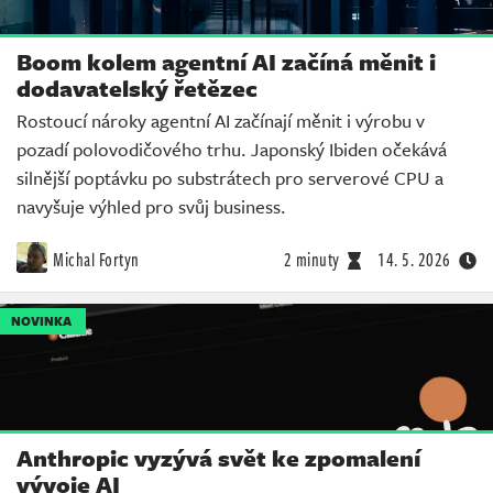
Boom kolem agentní AI začíná měnit i
dodavatelský řetězec
Rostoucí nároky agentní AI začínají měnit i výrobu v
pozadí polovodičového trhu. Japonský Ibiden očekává
silnější poptávku po substrátech pro serverové CPU a
navyšuje výhled pro svůj business.
Michal Fortyn
2 minuty
14. 5. 2026
NOVINKA
Anthropic vyzývá svět ke zpomalení
vývoje AI