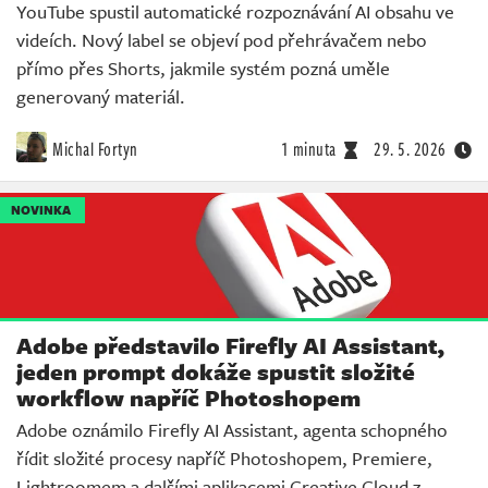
YouTube spustil automatické rozpoznávání AI obsahu ve
videích. Nový label se objeví pod přehrávačem nebo
přímo přes Shorts, jakmile systém pozná uměle
generovaný materiál.
Michal Fortyn
1 minuta
29. 5. 2026
NOVINKA
Adobe představilo Firefly AI Assistant,
jeden prompt dokáže spustit složité
workflow napříč Photoshopem
Adobe oznámilo Firefly AI Assistant, agenta schopného
řídit složité procesy napříč Photoshopem, Premiere,
Lightroomem a dalšími aplikacemi Creative Cloud z