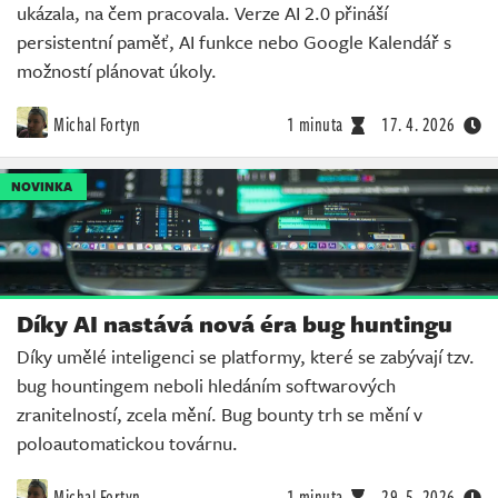
ukázala, na čem pracovala. Verze AI 2.0 přináší
persistentní paměť, AI funkce nebo Google Kalendář s
možností plánovat úkoly.
Michal Fortyn
1 minuta
17. 4. 2026
NOVINKA
Díky AI nastává nová éra bug huntingu
Díky umělé inteligenci se platformy, které se zabývají tzv.
bug hountingem neboli hledáním softwarových
zranitelností, zcela mění. Bug bounty trh se mění v
poloautomatickou továrnu.
Michal Fortyn
1 minuta
29. 5. 2026