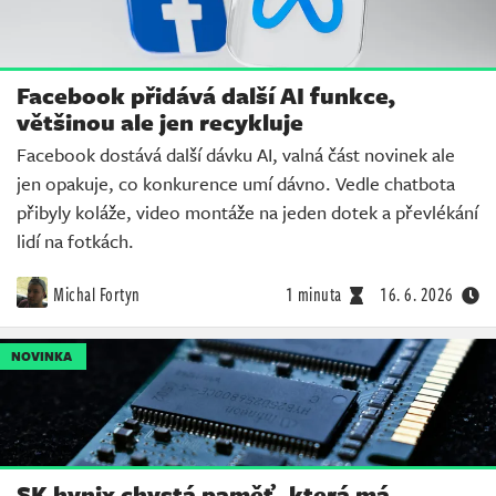
Facebook přidává další AI funkce,
většinou ale jen recykluje
Facebook dostává další dávku AI, valná část novinek ale
jen opakuje, co konkurence umí dávno. Vedle chatbota
přibyly koláže, video montáže na jeden dotek a převlékání
lidí na fotkách.
Michal Fortyn
1 minuta
16. 6. 2026
NOVINKA
SK hynix chystá paměť, která má