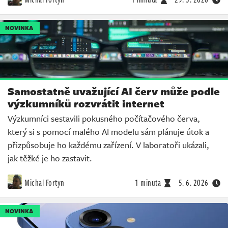
NOVINKA
Samostatně uvažující AI červ může podle
výzkumníků rozvrátit internet
Výzkumníci sestavili pokusného počítačového červa,
který si s pomocí malého AI modelu sám plánuje útok a
přizpůsobuje ho každému zařízení. V laboratoři ukázali,
jak těžké je ho zastavit.
Michal Fortyn
1 minuta
5. 6. 2026
NOVINKA