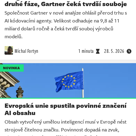
druhé fáze, Gartner čeká tvrdší souboje
Společnost Gartner v nové analýze ohlásil přerod trhu s
AI kódovacími agenty. Velikost odhaduje na 9,8 až 11
miliard dolarů ročně a čeká tvrdší souboj výrobců
modelů.
Michal Fortyn
1 minuta
28. 5. 2026
NOVINKA
Evropská unie spustila povinné značení
AI obsahu
Obsah vytvořený umělou inteligencí musí v Evropě nést
strojově čitelnou značku. Povinnost dopadá na zvuk,