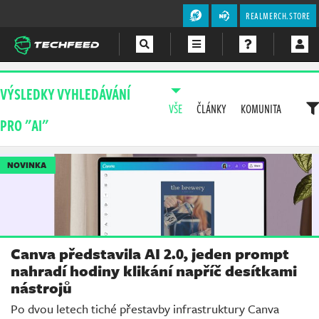
REALMERCH.STORE
Magazín
VÝSLEDKY VYHLEDÁVÁNÍ
VŠE
ČLÁNKY
KOMUNITA
Videa
PRO "AI"
Soutěže
NOVINKA
Canva představila AI 2.0, jeden prompt
nahradí hodiny klikání napříč desítkami
nástrojů
Po dvou letech tiché přestavby infrastruktury Canva