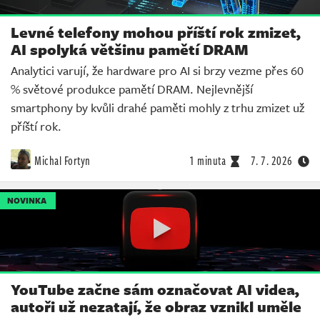
Levné telefony mohou příští rok zmizet,
AI spolyká většinu pamětí DRAM
Analytici varují, že hardware pro AI si brzy vezme přes 60
% světové produkce pamětí DRAM. Nejlevnější
smartphony by kvůli drahé paměti mohly z trhu zmizet už
příští rok.
Michal Fortyn
1 minuta
7. 7. 2026
NOVINKA
YouTube začne sám označovat AI videa,
autoři už nezatají, že obraz vznikl uměle