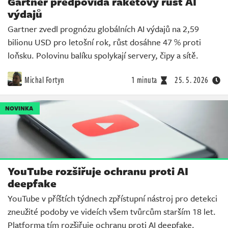
Gartner předpovídá raketový růst AI
výdajů
Gartner zvedl prognózu globálních AI výdajů na 2,59
bilionu USD pro letošní rok, růst dosáhne 47 % proti
loňsku. Polovinu balíku spolykají servery, čipy a sítě.
Michal Fortyn
1 minuta
25. 5. 2026
NOVINKA
YouTube rozšiřuje ochranu proti AI
deepfake
YouTube v příštích týdnech zpřístupní nástroj pro detekci
zneužité podoby ve videích všem tvůrcům starším 18 let.
Platforma tím rozšiřuje ochranu proti AI deepfake.