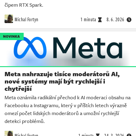
čipem RTX Spark.
Michal Fortyn
1 minuta
8. 6. 2026
NOVINKA
Meta nahrazuje tisíce moderátorů AI,
nové systémy mají být rychlejší i
chytřejší
Meta oznámila radikální přechod k AI moderaci obsahu na
Facebooku a Instagramu, který v příštích letech výrazně
omezí počet lidských moderátorů a umožní rychlejší
detekci problémů.
Michal Fortyn
1 minuta
24. 3. 2026