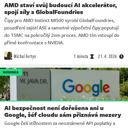
AMD staví svůj budoucí AI akcelerátor,
spojí síly s GlobalFoundries
Čipy pro AMD Instinct MI500 vyrobí GlobalFoundries,
pouzdření zajistí ASE a samotné výpočetní čipy poputují
do TSMC na pokročilý 2nm proces. AMD tím vstoupí do
přímé konfrontace s NVIDIA.
Michal Fortyn
1 minuta
21. 4. 2026
NOVINKA
AI bezpečnost není dořešena ani u
Google, šéf cloudu sám přiznává mezery
Google čelí stížnostem za neoznámené API poplatky a