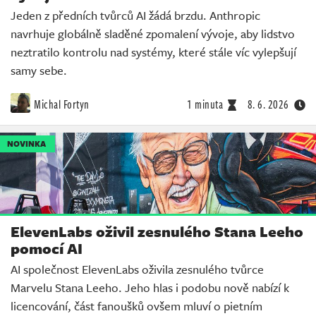
Jeden z předních tvůrců AI žádá brzdu. Anthropic
navrhuje globálně sladěné zpomalení vývoje, aby lidstvo
neztratilo kontrolu nad systémy, které stále víc vylepšují
samy sebe.
Michal Fortyn
1 minuta
8. 6. 2026
NOVINKA
ElevenLabs oživil zesnulého Stana Leeho
pomocí AI
AI společnost ElevenLabs oživila zesnulého tvůrce
Marvelu Stana Leeho. Jeho hlas i podobu nově nabízí k
licencování, část fanoušků ovšem mluví o pietním