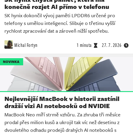
konečně rozjet AI přímo v telefonu
SK hynix dokončil vývoj paměti LPDDR6 určené pro
telefony s umělou inteligencí. Slibuje o třetinu vyšší
rychlost zpracování dat a zároveň nižší spotřebu.
Michal Fortyn
1 minuta
27. 7. 2026
NOVINKA
Nejlevnější MacBook v historii zastínil
dražší vizi AI notebooků od NVIDIE
MacBook Neo míří strmě vzhůru. Za zhruba tři měsíce
prodal přes milion kusů a ukrojil tak víc než desetinu z
dvouletého odhadu prodejů drahých AI notebooků s