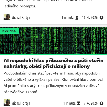
jediného promptu.
Michal Fortyn
1 minuta
16. 4. 2026
NOVINKA
AI napodobí hlas příbuzného z pěti vteřin
nahrávky, oběti přicházejí o miliony
Podvodníkům dnes stačí pět vteřin hlasu, aby napodobili
vašeho blízkého a vylákali peníze. Klonování hlasu pomocí
AI proměnilo starý trik s příbuzným v nesnázích v děsivě
přesvědčivou zbraň.
Michal Fortyn
1 minuta
9. 6. 2026