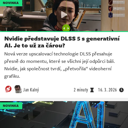
NOVINKA
Nvidie představuje DLSS 5 s generativní
AI. Je to už za čárou?
Nová verze upscalovací technologie DLSS přesahuje
přesně do momentu, které se všichni její odpůrci báli.
Nvidie, jak společnost tvrdí, „přetvořila“ videoherní
grafiku.
Jan Kalný
2 minuty
16. 3. 2026
NOVINKA