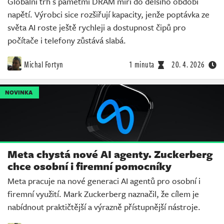
Globální trh s pamětmi DRAM míří do delšího období
napětí. Výrobci sice rozšiřují kapacity, jenže poptávka ze
světa AI roste ještě rychleji a dostupnost čipů pro
počítače i telefony zůstává slabá.
Michal Fortyn
1 minuta
20. 4. 2026
NOVINKA
Meta chystá nové AI agenty. Zuckerberg
chce osobní i firemní pomocníky
Meta pracuje na nové generaci AI agentů pro osobní i
firemní využití. Mark Zuckerberg naznačil, že cílem je
nabídnout praktičtější a výrazně přístupnější nástroje.