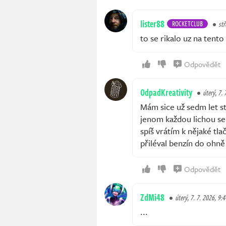
lister88
ROCKETCLUB
stř
to se rikalo uz na tento
Odpovědět
OdpadKreativity
úterý, 7.
Mám sice už sedm let st
jenom každou lichou sek
spíš vrátím k nějaké tl
přiléval benzín do ohn
Odpovědět
ZdMi48
úterý, 7. 7. 2026, 9:4
...