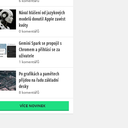
6 komentářů
Nával hlášení od jazykových
modelů donutil Apple zavést
kvóty
0 komentářů
Gemini Spark se propojil s
Chromem a přihlásí se za
uživatele
1 komentářů
Po grafikách a pamětech
přijdou na řadu základní
desky
8 komentářů
VÍCE NOVINEK