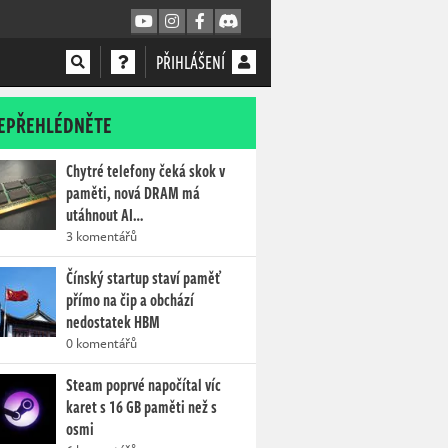
PŘIHLÁŠENÍ
EPŘEHLÉDNĚTE
Chytré telefony čeká skok v
paměti, nová DRAM má
utáhnout AI…
3 komentářů
Čínský startup staví paměť
přímo na čip a obchází
nedostatek HBM
0 komentářů
Steam poprvé napočítal víc
karet s 16 GB paměti než s
osmi