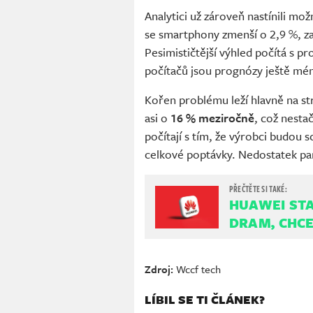
Analytici už zároveň nastínili mož
se smartphony zmenší o 2,9 %, z
Pesimističtější výhled počítá s p
počítačů jsou prognózy ještě mén
Kořen problému leží hlavně na s
asi o
16 % meziročně
, což nesta
počítají s tím, že výrobci budou
celkové poptávky. Nedostatek pam
HUAWEI STA
DRAM, CHCE
Zdroj:
Wccf tech
LÍBIL SE TI ČLÁNEK?