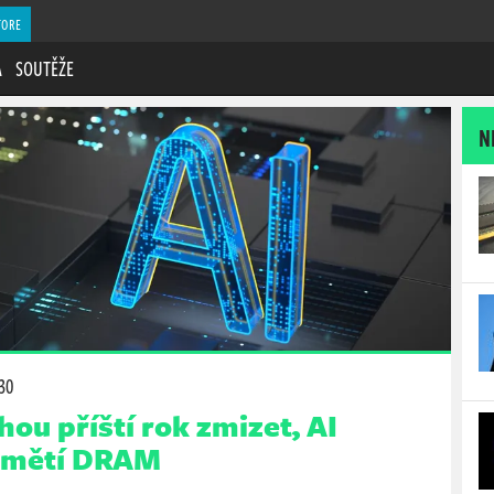
TORE
A
SOUTĚŽE
N
:30
ou příští rok zmizet, AI
pamětí DRAM