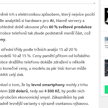
ěnit trh s elektronikou způsobem, který nejvíce pocítí
odle analytiků si hardware pro
AI
, hlavně servery a
dohledné době ukousne přes
60 % světové produkce
ýrobce telefonů tak zbude podstatně menší část, což
ony
.
 střední třídy podle tržních analýz 15 až 20 %
 modelů 10 až 15 %. Ceny pamětí přitom od loňského
bce dražšího telefonu dokáže zdražení o několik
o konečné ceny, u modelu za pár tisíc korun může
ltit celý zisk.
mluví o tom, že by
levné smartphony
mohly z trhu
kolem
220 dolarů
, tedy asi
4 500 Kč
, by podle nich
 výrobcům ekonomický smysl. Zákazníkům by pak
padně levnější varianty s výrazně osekanou výbavou.