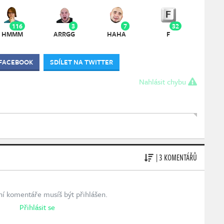
116
3
7
32
HMMM
ARRGG
HAHA
F
 FACEBOOK
SDÍLET NA TWITTER
Nahlásit chybu
| 3 KOMENTÁŘŮ
ní komentáře musíš být přihlášen.
Přihlásit se