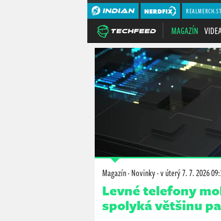
REALMERCH.S
MAGAZÍN
VIDE
Magazín
·
Novinky
·
v úterý
7. 7. 2026 09
Levné telefony moh
spolyká většinu 