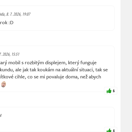
eda, 8. 7. 2026, 19:07
 rok :D
 7. 2026, 15:51
arý mobil s rozbitým displejem, který funguje
undu, ale jak tak koukám na aktuální situaci, tak se
ačítkové cihle, co se mi povaluje doma, než abych
ě
6
4
4