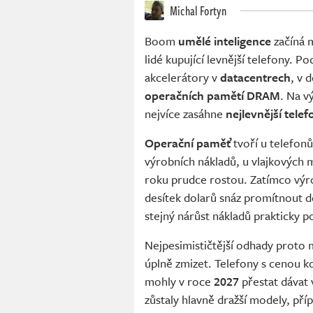
Michal Fortyn
Boom
umělé inteligence
začíná m
lidé kupující levnější telefony. P
akcelerátory v
datacentrech
, v 
operačních pamětí DRAM
. Na v
nejvíce zasáhne
nejlevnější telef
Operační paměť
tvoří u telefonů
výrobních nákladů, u vlajkových
roku prudce rostou. Zatímco výro
desítek dolarů snáz promítnout d
stejný nárůst nákladů prakticky poh
Nejpesimističtější odhady proto 
úplně zmizet. Telefony s cenou 
mohly v roce
2027
přestat dávat
zůstaly hlavně dražší modely, pří