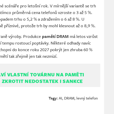
né scénáře pro letošní rok. V mírnější variantě se trh
atímco průměrná cena telefonů vzroste o 3 až 5 %.
ropadem trhu o 5,2 % a zdražením o 6 až 8 %. U
ě příznivé, protože trh by mohl klesnout až o 8,9 %.
traně výroby. Produkce
pamětí DRAM
má letos vzrůst
čí tempu rostoucí poptávky. Některé odhady navíc
 schopni do konce roku 2027 pokrýt jen zhruba 60 %
ětí tak zřejmě jen tak nezmizí.
VÍ VLASTNÍ TOVÁRNU NA PAMĚTI
 ZKROTIT NEDOSTATEK I SANKCE
Tagy:
AI
,
DRAM
,
levný telefon