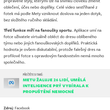
připravené styly, kterými lze na snímku člověku změnit
oblečení, účes nebo doplňky. Celé video sestříhané z
fotek má podle Mety vzniknout doslova na jeden dotyk,
bez složitého ručního skládání.
Třetí funkce míří na fanoušky sportu
. Aplikace umí na
fotce uživatele virtuálně obléct do dresu oblíbeného
týmu nebo jiných fanouškovských doplňků. Praktická
hodnota je ovšem diskutabilní, protože falešný dres na
profilové fotce s opravdovým fandovstvím nemá mnoho
společného.
METU ŽALUJE 26 LIDÍ, UMĚLÁ
INTELIGENCE PRÝ VYBÍRALA K
PROPUŠTĚNÍ NEMOCNÉ
Zdroj:
Facebook