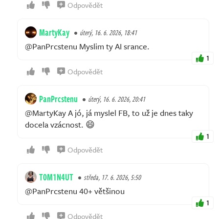
Odpovědět
MartyKay
úterý, 16. 6. 2026, 18:41
@PanPrcstenu Myslim ty AI srance.
1
Odpovědět
PanPrcstenu
úterý, 16. 6. 2026, 20:41
@MartyKay A jó, já myslel FB, to už je dnes taky
docela vzácnost. 😄
1
Odpovědět
T0M1N4UT
středa, 17. 6. 2026, 5:50
@PanPrcstenu 40+ většinou
1
Odpovědět