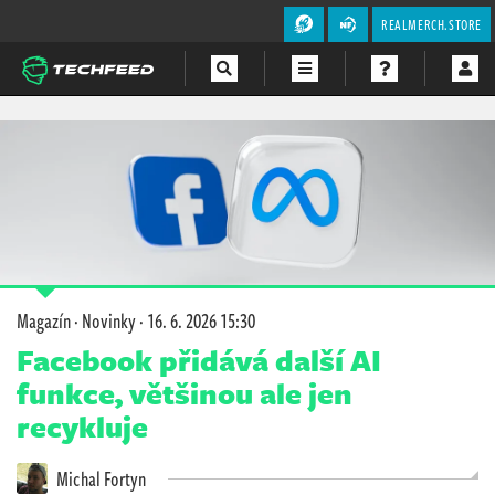
REALMERCH.STORE
Magazín
Videa
Soutěže
Magazín
·
Novinky
·
16. 6. 2026 15:30
Facebook přidává další AI
funkce, většinou ale jen
recykluje
Michal Fortyn