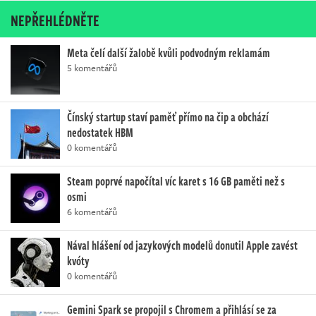
NEPŘEHLÉDNĚTE
Meta čelí další žalobě kvůli podvodným reklamám
5 komentářů
Čínský startup staví paměť přímo na čip a obchází
nedostatek HBM
0 komentářů
Steam poprvé napočítal víc karet s 16 GB paměti než s
osmi
6 komentářů
Nával hlášení od jazykových modelů donutil Apple zavést
kvóty
0 komentářů
Gemini Spark se propojil s Chromem a přihlásí se za