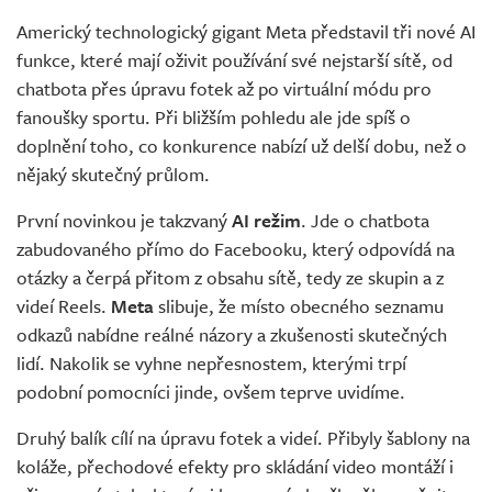
Americký technologický gigant Meta představil tři nové AI
funkce, které mají oživit používání své nejstarší sítě, od
chatbota přes úpravu fotek až po virtuální módu pro
fanoušky sportu. Při bližším pohledu ale jde spíš o
doplnění toho, co konkurence nabízí už delší dobu, než o
nějaký skutečný průlom.
První novinkou je takzvaný
AI režim
. Jde o chatbota
zabudovaného přímo do Facebooku, který odpovídá na
otázky a čerpá přitom z obsahu sítě, tedy ze skupin a z
videí Reels.
Meta
slibuje, že místo obecného seznamu
odkazů nabídne reálné názory a zkušenosti skutečných
lidí. Nakolik se vyhne nepřesnostem, kterými trpí
podobní pomocníci jinde, ovšem teprve uvidíme.
Druhý balík cílí na úpravu fotek a videí. Přibyly šablony na
koláže, přechodové efekty pro skládání video montáží i