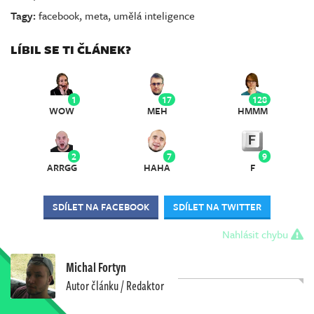
Tagy:
facebook
,
meta
,
umělá inteligence
LÍBIL SE TI ČLÁNEK?
1
17
128
WOW
MEH
HMMM
2
7
9
ARRGG
HAHA
F
SDÍLET NA FACEBOOK
SDÍLET NA TWITTER
Nahlásit chybu
Michal Fortyn
Autor článku / Redaktor