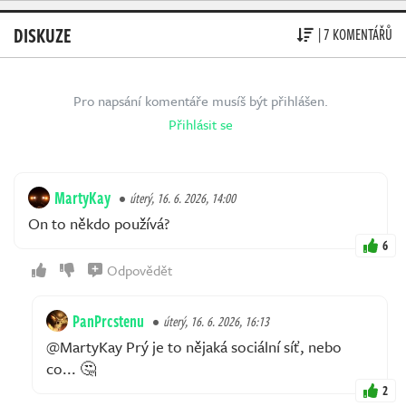
DISKUZE
| 7 KOMENTÁŘŮ
Pro napsání komentáře musíš být přihlášen.
Přihlásit se
MartyKay
úterý, 16. 6. 2026, 14:00
On to někdo používá?
6
Odpovědět
PanPrcstenu
úterý, 16. 6. 2026, 16:13
@MartyKay Prý je to nějaká sociální síť, nebo
co... 🤔
2