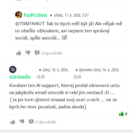
PanPrcstenu
středa, 17. 6. 2026, 5:57
@T0M1N4UT Tak to bych měl být já! Ale nějak mě
to obešlo obloukem, asi nejsem ten správný
sociál, spíše asociál... 🤣
Odpovědět
úterý, 16. 6. 2026,
Upraveno
úterý, 16. 6. 2026,
astromedia
13:33
13:35
Koukam ten AI support, kterej poslal obnoveni uctu
na jakykoliv email utocnik si rekl jim nestacil :D ...
(Ja po tom zjisteni smazal svuj ucet u nich ... ne ze
bych ho moc pouzival, zadna skoda)
6
Odpovědět