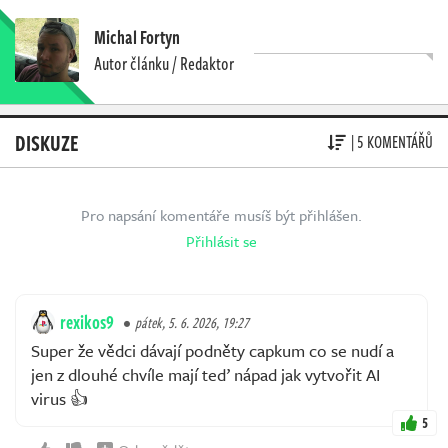
Michal Fortyn
Autor článku / Redaktor
DISKUZE
| 5 KOMENTÁŘŮ
Pro napsání komentáře musíš být přihlášen.
Přihlásit se
rexikos9
pátek, 5. 6. 2026, 19:27
Super že vědci dávají podněty capkum co se nudí a
jen z dlouhé chvíle mají teď nápad jak vytvořit AI
virus 👍
5