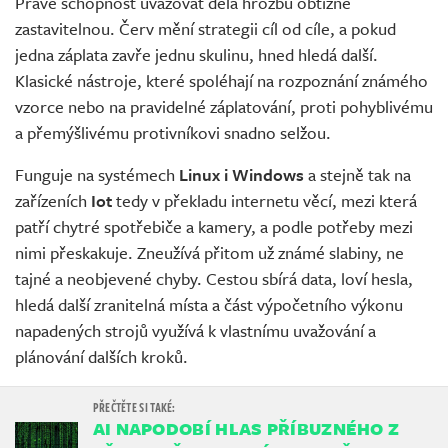
Právě schopnost uvažovat dělá hrozbu obtížně
zastavitelnou. Červ mění strategii cíl od cíle, a pokud
jedna záplata zavře jednu skulinu, hned hledá další.
Klasické nástroje, které spoléhají na rozpoznání známého
vzorce nebo na pravidelné záplatování, proti pohyblivému
a přemýšlivému protivníkovi snadno selžou.
Funguje na systémech
Linux i Windows
a stejně tak na
zařízeních
Iot
tedy v překladu internetu věcí, mezi která
patří chytré spotřebiče a kamery, a podle potřeby mezi
nimi přeskakuje. Zneužívá přitom už známé slabiny, ne
tajné a neobjevené chyby. Cestou sbírá data, loví hesla,
hledá další zranitelná místa a část výpočetního výkonu
napadených strojů využívá k vlastnímu uvažování a
plánování dalších kroků.
AI NAPODOBÍ HLAS PŘÍBUZNÉHO Z