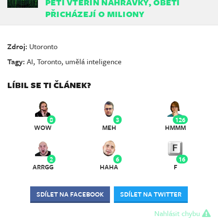
PĚTI VTEŘIN NAHRÁVKY, OBĚTI
PŘICHÁZEJÍ O MILIONY
Zdroj:
Utoronto
Tagy:
AI
,
Toronto
,
umělá inteligence
LÍBIL SE TI ČLÁNEK?
8
3
126
WOW
MEH
HMMM
2
6
16
ARRGG
HAHA
F
SDÍLET NA FACEBOOK
SDÍLET NA TWITTER
Nahlásit chybu