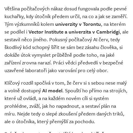
Většina počítačových nákaz dosud fungovala podle pevné
kuchařky, kdy útočník předem určil, na co a jak se zaměří.
Tým výzkumníků kolem
univerzity v Torontu
, na kterém
se podílel i
Vector Institute a univerzita v Cambridgi
, ale
sestavil něco jiného. Pokusný počítačový AI červ, tedy
škodlivý kód schopný šířit se sám bez zásahu člověka, si
dokáže útok vymyslet průběžně podle toho, na jaké
zařízení zrovna narazí. Práci vědci předvedli v bezpečné
uzavřené laboratoři jako varování pro celý obor.
Klíčový rozdíl spočívá v tom, že červ si s sebou nese malý
a volně dostupný
AI model
. Spouští ho přímo na strojích,
které už ovládl, a na každém novém cíli si systém
prohlédne, zváží, jak ho napadnout, a sestaví plán na
míru. Nejde tedy o slepé zkoušení předem daných triků,
ale o útočníka, který přemýšlí za pochodu.