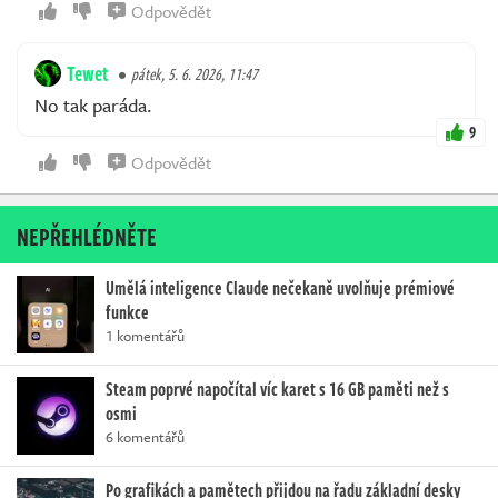
Odpovědět
Tewet
pátek, 5. 6. 2026, 11:47
No tak paráda.
9
Odpovědět
NEPŘEHLÉDNĚTE
Umělá inteligence Claude nečekaně uvolňuje prémiové
funkce
1 komentářů
Steam poprvé napočítal víc karet s 16 GB paměti než s
osmi
6 komentářů
Po grafikách a pamětech přijdou na řadu základní desky