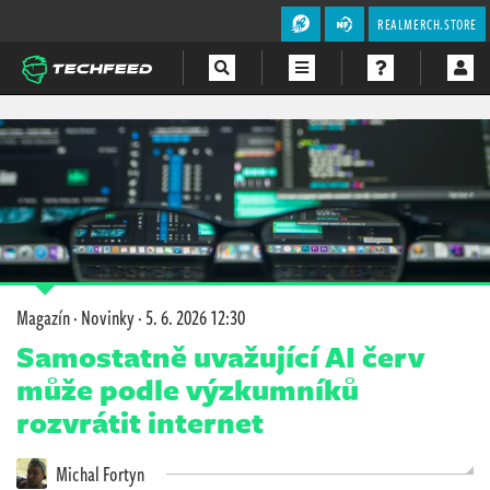
REALMERCH.STORE
Magazín
Videa
Soutěže
Magazín
·
Novinky
·
5. 6. 2026 12:30
Samostatně uvažující AI červ
může podle výzkumníků
rozvrátit internet
Michal Fortyn