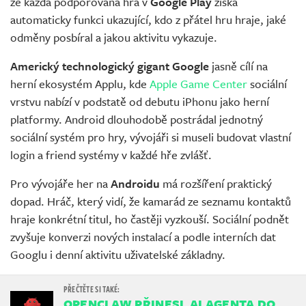
že každá podporovaná hra v
Google Play
získá
automaticky funkci ukazující, kdo z přátel hru hraje, jaké
odměny posbíral a jakou aktivitu vykazuje.
Americký technologický gigant Google
jasně cílí na
herní ekosystém Applu, kde
Apple Game Center
sociální
vrstvu nabízí v podstatě od debutu iPhonu jako herní
platformy. Android dlouhodobě postrádal jednotný
sociální systém pro hry, vývojáři si museli budovat vlastní
login a friend systémy v každé hře zvlášť.
Pro vývojáře her na
Androidu
má rozšíření praktický
dopad. Hráč, který vidí, že kamarád ze seznamu kontaktů
hraje konkrétní titul, ho častěji vyzkouší. Sociální podnět
zvyšuje konverzi nových instalací a podle interních dat
Googlu i denní aktivitu uživatelské základny.
OPENCLAW PŘINESL AI AGENTA DO