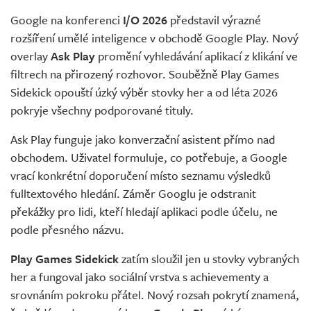
Google na konferenci
I/O 2026
představil výrazné
rozšíření umělé inteligence v obchodě Google Play. Nový
overlay
Ask Play
promění vyhledávání aplikací z klikání ve
filtrech na přirozený rozhovor. Souběžně Play Games
Sidekick opouští úzký výběr stovky her a od léta 2026
pokryje všechny podporované tituly.
Ask Play funguje jako konverzační asistent přímo nad
obchodem. Uživatel formuluje, co potřebuje, a Google
vrací konkrétní doporučení místo seznamu výsledků
fulltextového hledání. Záměr Googlu je odstranit
překážky pro lidi, kteří hledají aplikaci podle účelu, ne
podle přesného názvu.
Play Games Sidekick
zatím sloužil jen u stovky vybraných
her a fungoval jako sociální vrstva s achievementy a
srovnáním pokroku přátel. Nový rozsah pokrytí znamená,