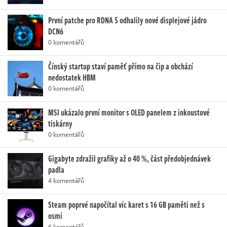
První patche pro RDNA 5 odhalily nové displejové jádro
DCN6
0 komentářů
Čínský startup staví paměť přímo na čip a obchází
nedostatek HBM
0 komentářů
MSI ukázalo první monitor s OLED panelem z inkoustové
tiskárny
0 komentářů
Gigabyte zdražil grafiky až o 40 %, část předobjednávek
padla
4 komentářů
Steam poprvé napočítal víc karet s 16 GB paměti než s
osmi
6 komentářů