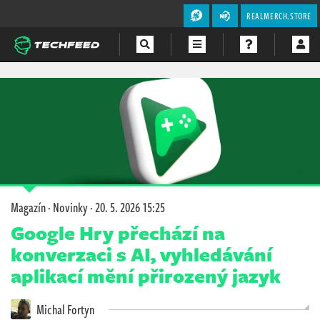
REALMERCH.STORE
Magazín
Videa
Soutěže
Magazín
·
Novinky
·
20. 5. 2026 15:25
Google Hry přechází na
konverzaci s AI, vyhledávání
aplikací mění přirozený jazyk
Michal Fortyn