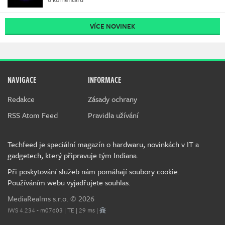
VÍCE NOVINEK
NAVIGACE
INFORMACE
Redakce
Zásady ochrany
RSS Atom Feed
Pravidla užívání
Techfeed je speciální magazín o hardwaru, novinkách v IT a
gadgetech, který připravuje tým Indiana.
Při poskytování služeb nám pomáhají soubory cookie.
Používáním webu vyjadřujete souhlas.
MediaRealms s.r.o.
© 2026
IWS 4.234 - m07d03 | TE | 29 ms |