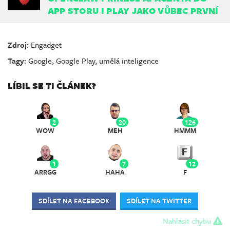
APP STORU I PLAY JAKO VŮBEC PRVNÍ
Zdroj:
Engadget
Tagy:
Google
,
Google Play
,
umělá inteligence
LÍBIL SE TI ČLÁNEK?
2
20
126
WOW
MEH
HMMM
1
7
12
ARRGG
HAHA
F
SDÍLET NA FACEBOOK
SDÍLET NA TWITTER
Nahlásit chybu