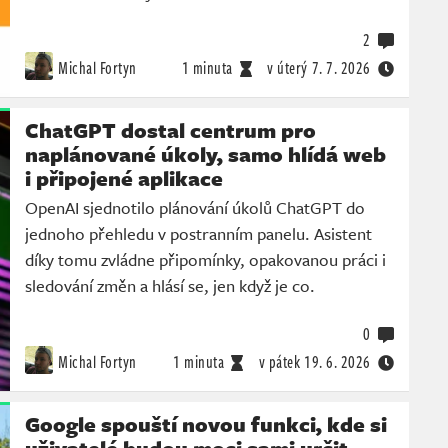
2
Michal Fortyn
1 minuta
v úterý
7. 7. 2026
ChatGPT dostal centrum pro
naplánované úkoly, samo hlídá web
i připojené aplikace
OpenAI sjednotilo plánování úkolů ChatGPT do
jednoho přehledu v postranním panelu. Asistent
díky tomu zvládne připomínky, opakovanou práci i
sledování změn a hlásí se, jen když je co.
0
Michal Fortyn
1 minuta
v pátek
19. 6. 2026
Google spouští novou funkci, kde si