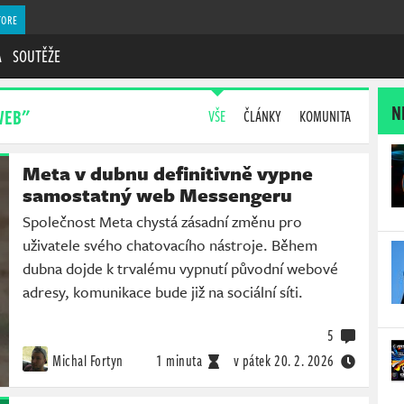
TORE
A
SOUTĚŽE
N
WEB"
VŠE
ČLÁNKY
KOMUNITA
Meta v dubnu definitivně vypne
samostatný web Messengeru
Společnost Meta chystá zásadní změnu pro
uživatele svého chatovacího nástroje. Během
dubna dojde k trvalému vypnutí původní webové
adresy, komunikace bude již na sociální síti.
5
Michal Fortyn
1 minuta
v pátek
20. 2. 2026