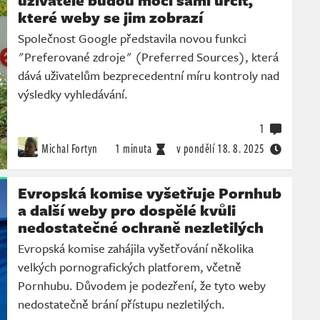
uživatelé budou moci sami určit,
které weby se jim zobrazí
Společnost Google představila novou funkci
"Preferované zdroje" (Preferred Sources), která
dává uživatelům bezprecedentní míru kontroly nad
výsledky vyhledávání.
1
Michal Fortyn
1 minuta
v pondělí
18. 8. 2025
Evropská komise vyšetřuje Pornhub
a další weby pro dospělé kvůli
nedostatečné ochraně nezletilých
Evropská komise zahájila vyšetřování několika
velkých pornografických platforem, včetně
Pornhubu. Důvodem je podezření, že tyto weby
nedostatečně brání přístupu nezletilých.