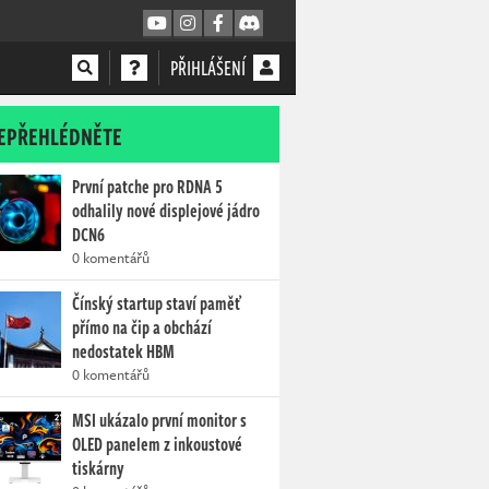
PŘIHLÁŠENÍ
EPŘEHLÉDNĚTE
První patche pro RDNA 5
odhalily nové displejové jádro
DCN6
0 komentářů
Čínský startup staví paměť
přímo na čip a obchází
nedostatek HBM
0 komentářů
MSI ukázalo první monitor s
OLED panelem z inkoustové
tiskárny