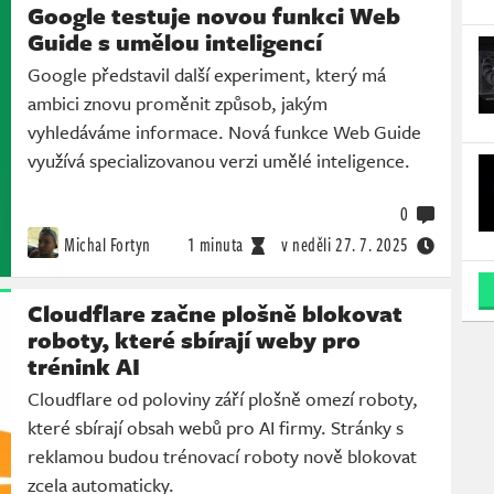
Google testuje novou funkci Web
Guide s umělou inteligencí
Google představil další experiment, který má
ambici znovu proměnit způsob, jakým
vyhledáváme informace. Nová funkce Web Guide
využívá specializovanou verzi umělé inteligence.
0
Michal Fortyn
1 minuta
v neděli
27. 7. 2025
Cloudflare začne plošně blokovat
roboty, které sbírají weby pro
trénink AI
Cloudflare od poloviny září plošně omezí roboty,
které sbírají obsah webů pro AI firmy. Stránky s
reklamou budou trénovací roboty nově blokovat
zcela automaticky.