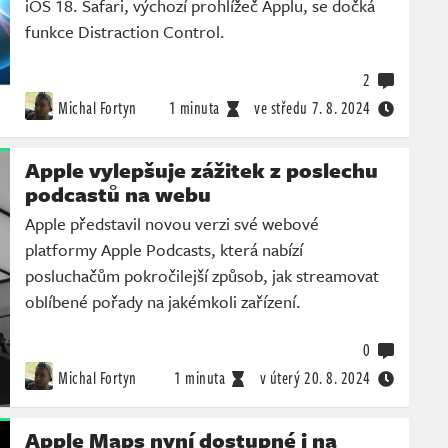
iOS 18. Safari, výchozí prohlížeč Applu, se dočká
funkce Distraction Control.
2
Michal Fortyn
1 minuta
ve středu
7. 8. 2024
Apple vylepšuje zážitek z poslechu
podcastů na webu
Apple představil novou verzi své webové
platformy Apple Podcasts, která nabízí
posluchačům pokročilejší způsob, jak streamovat
oblíbené pořady na jakémkoli zařízení.
0
Michal Fortyn
1 minuta
v úterý
20. 8. 2024
Apple Maps nyní dostupné i na