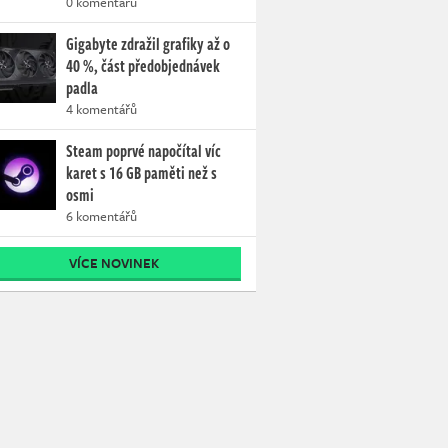
0 komentářů
Gigabyte zdražil grafiky až o
40 %, část předobjednávek
padla
4 komentářů
Steam poprvé napočítal víc
karet s 16 GB paměti než s
osmi
6 komentářů
VÍCE NOVINEK