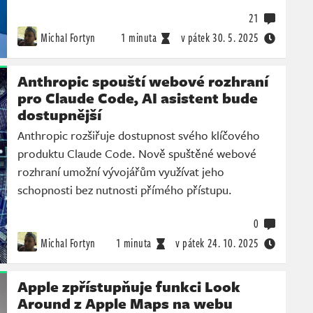
21
Michal Fortyn
1 minuta
v pátek
30. 5. 2025
Anthropic spouští webové rozhraní
pro Claude Code, AI asistent bude
dostupnější
Anthropic rozšiřuje dostupnost svého klíčového
produktu Claude Code. Nově spuštěné webové
rozhraní umožní vývojářům využívat jeho
schopnosti bez nutnosti přímého přístupu.
0
Michal Fortyn
1 minuta
v pátek
24. 10. 2025
Apple zpřístupňuje funkci Look
Around z Apple Maps na webu