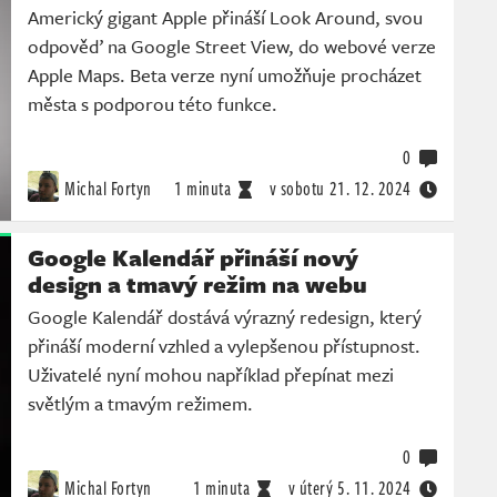
Americký gigant Apple přináší Look Around, svou
odpověď na Google Street View, do webové verze
Apple Maps. Beta verze nyní umožňuje procházet
města s podporou této funkce.
0
Michal Fortyn
1 minuta
v sobotu
21. 12. 2024
Google Kalendář přináší nový
design a tmavý režim na webu
Google Kalendář dostává výrazný redesign, který
přináší moderní vzhled a vylepšenou přístupnost.
Uživatelé nyní mohou například přepínat mezi
světlým a tmavým režimem.
0
Michal Fortyn
1 minuta
v úterý
5. 11. 2024