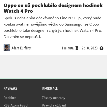
Oppo se už pochlubilo designem hodinek
Watch 4 Pro
Spolu s odhalením očekávaného Find N3 Flip, který bude
konkurovat nejnovějšímu véčku do Samsungu, se Oppo
pochlubilo také designem chytrých hodinek Watch 4 Pro.
Do změn se nepouští.
Adam Kurfürst
1 minuta
26. 8. 2023
NAVIGACE
INFORMACE
Redakce
Zásady ochrany
RSS Atom Feed
Pravidla užívání