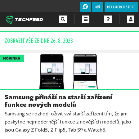
REALMERCH.STORE
Magazín
ZOBRAZIT VŠE ZE DNE 26. 8. 2023
Videa
NOVINKA
Soutěže
Samsung přináší na starší zařízení
funkce nových modelů
Samsung se rozhodl oživit svá starší zařízení tím, že jim
poskytne nejmodernější funkce z novějších modelů, jako
jsou Galaxy Z Fold5, Z Flip5, Tab S9 a Watch6.